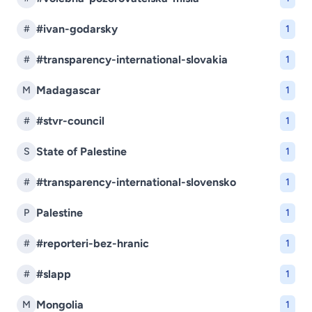
#ivan-godarsky
#
1
#transparency-international-slovakia
#
1
Madagascar
M
1
#stvr-council
#
1
State of Palestine
S
1
#transparency-international-slovensko
#
1
Palestine
P
1
#reporteri-bez-hranic
#
1
#slapp
#
1
Mongolia
M
1