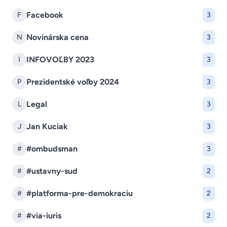
Facebook
F
3
Novinárska cena
N
3
INFOVOĽBY 2023
I
3
Prezidentské voľby 2024
P
3
Legal
L
3
Jan Kuciak
J
3
#ombudsman
#
3
#ustavny-sud
#
2
#platforma-pre-demokraciu
#
2
#via-iuris
#
2