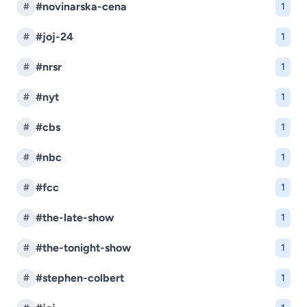
#novinarska-cena
#
1
#joj-24
#
1
#nrsr
#
1
#nyt
#
1
#cbs
#
1
#nbc
#
1
#fcc
#
1
#the-late-show
#
1
#the-tonight-show
#
1
#stephen-colbert
#
1