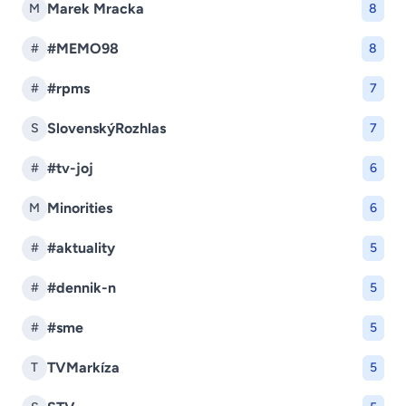
Marek Mracka
M
8
#MEMO98
#
8
#rpms
#
7
SlovenskýRozhlas
S
7
#tv-joj
#
6
Minorities
M
6
#aktuality
#
5
#dennik-n
#
5
#sme
#
5
TVMarkíza
T
5