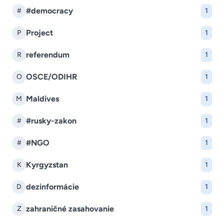
#democracy
#
1
Project
P
1
referendum
R
1
OSCE/ODIHR
O
1
Maldives
M
1
#rusky-zakon
#
1
#NGO
#
1
Kyrgyzstan
K
1
dezinformácie
D
1
zahraničné zasahovanie
Z
1