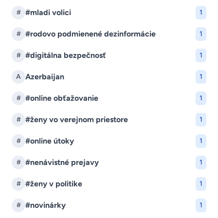
#mladi volici
#
1
#rodovo podmienené dezinformácie
#
1
#digitálna bezpečnosť
#
1
Azerbaijan
A
1
#online obťažovanie
#
1
#ženy vo verejnom priestore
#
1
#online útoky
#
1
#nenávistné prejavy
#
1
#ženy v politike
#
1
#novinárky
#
1