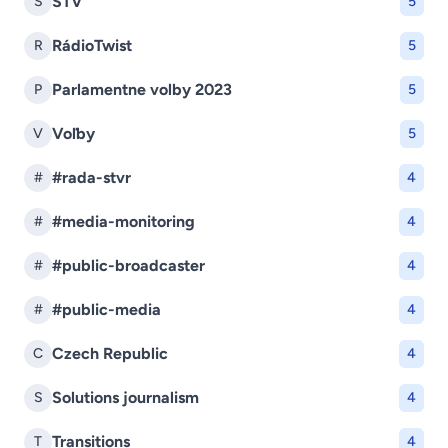
STV
S
5
RádioTwist
R
5
Parlamentne volby 2023
P
5
Voľby
V
5
#rada-stvr
#
4
#media-monitoring
#
4
#public-broadcaster
#
4
#public-media
#
4
Czech Republic
C
4
Solutions journalism
S
4
Transitions
T
4