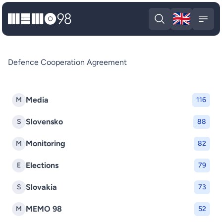
🇬🇧
MEMO98
Engli
Open search
Open
Defence Cooperation Agreement
Media
M
116
Slovensko
S
88
Monitoring
M
82
Elections
E
79
Slovakia
S
73
MEMO 98
M
52