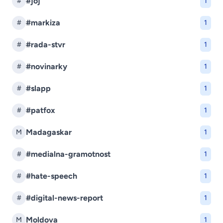
#joj
#
1
#markiza
#
1
#rada-stvr
#
1
#novinarky
#
1
#slapp
#
1
#patfox
#
1
Madagaskar
M
1
#medialna-gramotnost
#
1
#hate-speech
#
1
#digital-news-report
#
1
Moldova
M
1