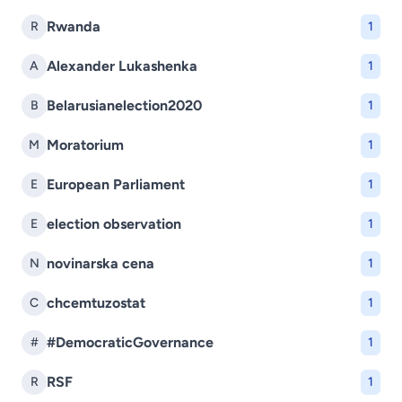
Rwanda
R
1
Alexander Lukashenka
A
1
Belarusianelection2020
B
1
Moratorium
M
1
European Parliament
E
1
election observation
E
1
novinarska cena
N
1
chcemtuzostat
C
1
#DemocraticGovernance
#
1
RSF
R
1