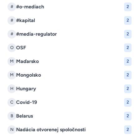
#o-mediach
#
2
#kapital
#
2
#media-regulator
#
2
OSF
O
2
Maďarsko
M
2
Mongolsko
M
2
Hungary
H
2
Covid-19
C
2
Belarus
B
2
Nadácia otvorenej spoločnosti
N
2