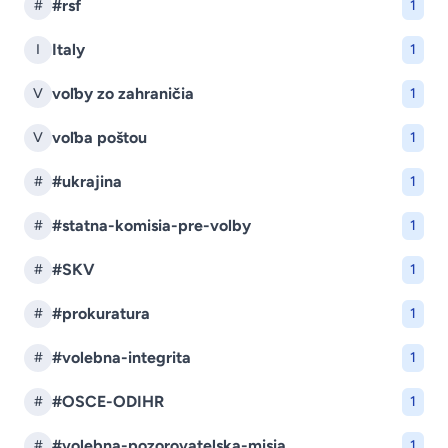
#rsf
#
1
Italy
I
1
voľby zo zahraničia
V
1
voľba poštou
V
1
#ukrajina
#
1
#statna-komisia-pre-volby
#
1
#SKV
#
1
#prokuratura
#
1
#volebna-integrita
#
1
#OSCE-ODIHR
#
1
#volebna-pozorovatelska-misia
#
1