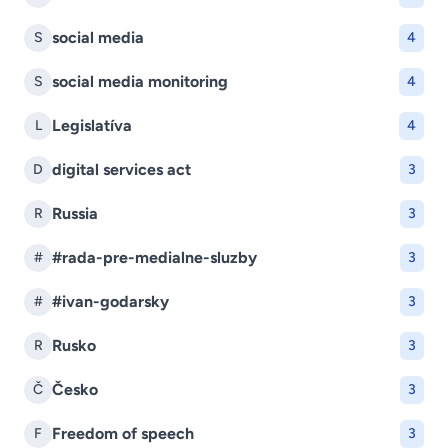
social media
S
4
social media monitoring
S
4
Legislatíva
L
4
digital services act
D
3
Russia
R
3
#rada-pre-medialne-sluzby
#
3
#ivan-godarsky
#
3
Rusko
R
3
Česko
Č
3
Freedom of speech
F
3