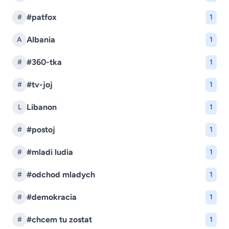
#patfox
#
1
Albania
A
1
#360-tka
#
1
#tv-joj
#
1
Libanon
L
1
#postoj
#
1
#mladi ludia
#
1
#odchod mladych
#
1
#demokracia
#
1
#chcem tu zostat
#
1