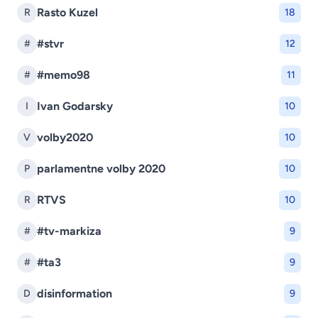
Rasto Kuzel
R
18
#stvr
#
12
#memo98
#
11
Ivan Godarsky
I
10
volby2020
V
10
parlamentne volby 2020
P
10
RTVS
R
10
#tv-markiza
#
9
#ta3
#
9
disinformation
D
9