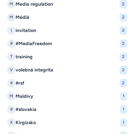
Media regulation
M
2
Médiá
M
2
invitation
I
2
#MediaFreedom
#
2
training
T
2
volebná integrita
V
2
#rsf
#
2
Maldivy
M
1
#slovakia
#
1
Kirgizsko
K
1