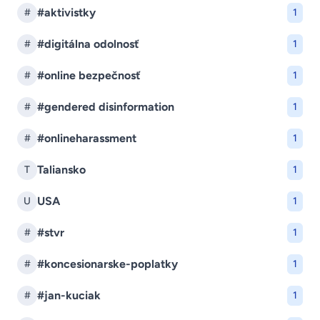
#aktivistky
#
1
#digitálna odolnosť
#
1
#online bezpečnosť
#
1
#gendered disinformation
#
1
#onlineharassment
#
1
Taliansko
T
1
USA
U
1
#stvr
#
1
#koncesionarske-poplatky
#
1
#jan-kuciak
#
1