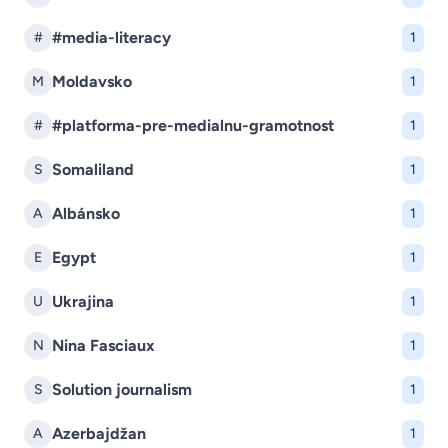
#media-literacy
#
1
Moldavsko
M
1
#platforma-pre-medialnu-gramotnost
#
1
Somaliland
S
1
Albánsko
A
1
Egypt
E
1
Ukrajina
U
1
Nina Fasciaux
N
1
Solution journalism
S
1
Azerbajdžan
A
1