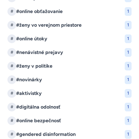
#online obťažovanie
#
1
#ženy vo verejnom priestore
#
1
#online útoky
#
1
#nenávistné prejavy
#
1
#ženy v politike
#
1
#novinárky
#
1
#aktivistky
#
1
#digitálna odolnosť
#
1
#online bezpečnosť
#
1
#gendered disinformation
#
1