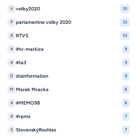
volby2020
V
10
parlamentne volby 2020
P
10
RTVS
R
10
#tv-markiza
#
9
#ta3
#
9
disinformation
D
9
Marek Mracka
M
8
#MEMO98
#
8
#rpms
#
7
SlovenskýRozhlas
S
7