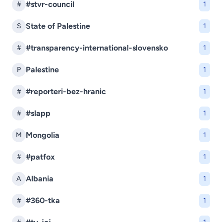
#stvr-council
#
1
State of Palestine
S
1
#transparency-international-slovensko
#
1
Palestine
P
1
#reporteri-bez-hranic
#
1
#slapp
#
1
Mongolia
M
1
#patfox
#
1
Albania
A
1
#360-tka
#
1