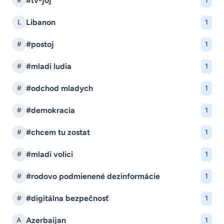
#tv-joj
#
1
Libanon
L
1
#postoj
#
1
#mladi ludia
#
1
#odchod mladych
#
1
#demokracia
#
1
#chcem tu zostat
#
1
#mladi volici
#
1
#rodovo podmienené dezinformácie
#
1
#digitálna bezpečnosť
#
1
Azerbaijan
A
1