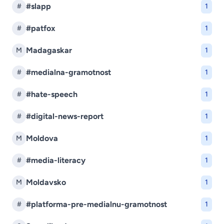
#slapp
#
1
#patfox
#
1
Madagaskar
M
1
#medialna-gramotnost
#
1
#hate-speech
#
1
#digital-news-report
#
1
Moldova
M
1
#media-literacy
#
1
Moldavsko
M
1
#platforma-pre-medialnu-gramotnost
#
1