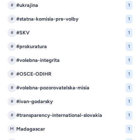
#ukrajina
#
1
#statna-komisia-pre-volby
#
1
#SKV
#
1
#prokuratura
#
1
#volebna-integrita
#
1
#OSCE-ODIHR
#
1
#volebna-pozorovatelska-misia
#
1
#ivan-godarsky
#
1
#transparency-international-slovakia
#
1
Madagascar
M
1