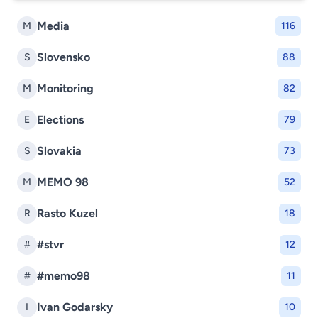
Media
M
116
Slovensko
S
88
Monitoring
M
82
Elections
E
79
Slovakia
S
73
MEMO 98
M
52
Rasto Kuzel
R
18
#stvr
#
12
#memo98
#
11
Ivan Godarsky
I
10