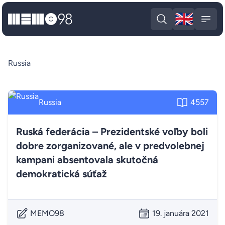
🇬🇧
MEMO98
Engli
Open search
Open
Russia
Russia
4557
Ruská federácia – Prezidentské voľby boli
dobre zorganizované, ale v predvolebnej
kampani absentovala skutočná
demokratická súťaž
MEMO98
19. januára 2021