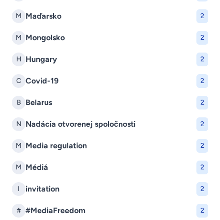
Maďarsko
M
2
Mongolsko
M
2
Hungary
H
2
Covid-19
C
2
Belarus
B
2
Nadácia otvorenej spoločnosti
N
2
Media regulation
M
2
Médiá
M
2
invitation
I
2
#MediaFreedom
#
2