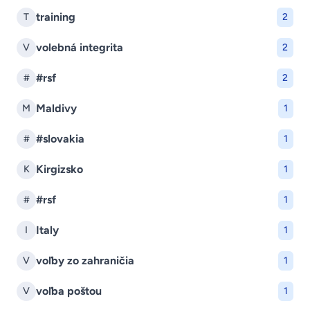
training
T
2
volebná integrita
V
2
#rsf
#
2
Maldivy
M
1
#slovakia
#
1
Kirgizsko
K
1
#rsf
#
1
Italy
I
1
voľby zo zahraničia
V
1
voľba poštou
V
1