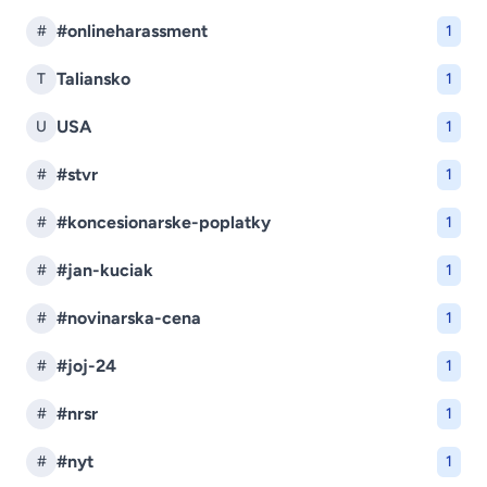
#onlineharassment
#
1
Taliansko
T
1
USA
U
1
#stvr
#
1
#koncesionarske-poplatky
#
1
#jan-kuciak
#
1
#novinarska-cena
#
1
#joj-24
#
1
#nrsr
#
1
#nyt
#
1