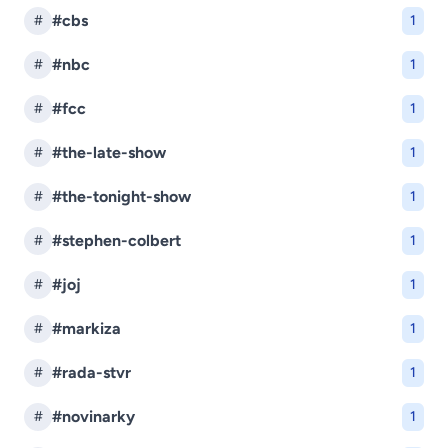
#cbs
#
1
#nbc
#
1
#fcc
#
1
#the-late-show
#
1
#the-tonight-show
#
1
#stephen-colbert
#
1
#joj
#
1
#markiza
#
1
#rada-stvr
#
1
#novinarky
#
1