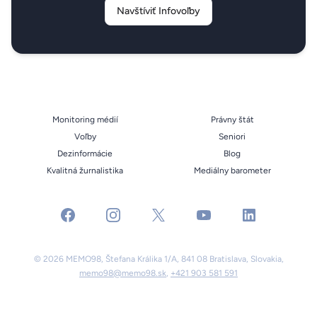
Navštíviť Infovoľby
Monitoring médií
Právny štát
Voľby
Seniori
Dezinformácie
Blog
Kvalitná žurnalistika
Mediálny barometer
facebook
instagram
x
youtube
linkedin
© 2026 MEMO98, Štefana Králika 1/A, 841 08 Bratislava, Slovakia,
memo98@memo98.sk
,
+421 903 581 591