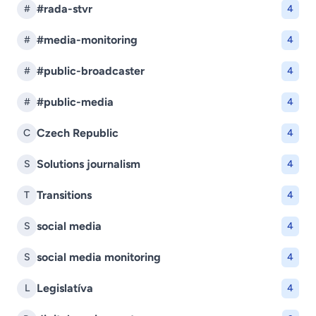
#rada-stvr
#
4
#media-monitoring
#
4
#public-broadcaster
#
4
#public-media
#
4
Czech Republic
C
4
Solutions journalism
S
4
Transitions
T
4
social media
S
4
social media monitoring
S
4
Legislatíva
L
4