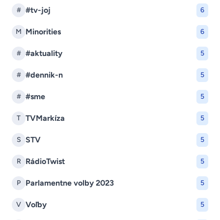
#tv-joj
#
6
Minorities
M
6
#aktuality
#
5
#dennik-n
#
5
#sme
#
5
TVMarkíza
T
5
STV
S
5
RádioTwist
R
5
Parlamentne volby 2023
P
5
Voľby
V
5