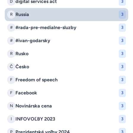
digital services act
D
3
Russia
R
3
#rada-pre-medialne-sluzby
#
3
#ivan-godarsky
#
3
Rusko
R
3
Česko
Č
3
Freedom of speech
F
3
Facebook
F
3
Novinárska cena
N
3
INFOVOĽBY 2023
I
3
Prezidentské voľby 2024
P
3