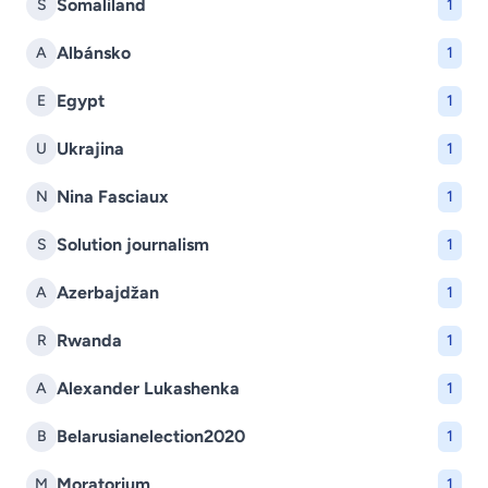
Somaliland
S
1
Albánsko
A
1
Egypt
E
1
Ukrajina
U
1
Nina Fasciaux
N
1
Solution journalism
S
1
Azerbajdžan
A
1
Rwanda
R
1
Alexander Lukashenka
A
1
Belarusianelection2020
B
1
Moratorium
M
1