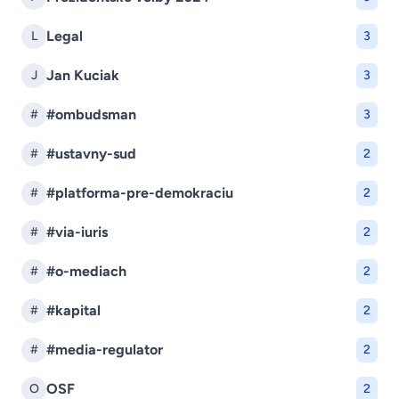
Legal
L
3
Jan Kuciak
J
3
#ombudsman
#
3
#ustavny-sud
#
2
#platforma-pre-demokraciu
#
2
#via-iuris
#
2
#o-mediach
#
2
#kapital
#
2
#media-regulator
#
2
OSF
O
2