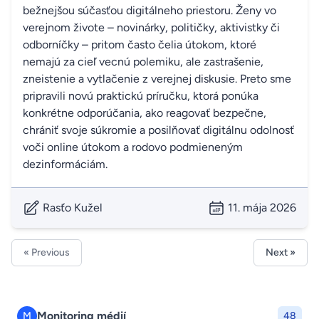
bežnejšou súčasťou digitálneho priestoru. Ženy vo
verejnom živote – novinárky, političky, aktivistky či
odborníčky – pritom často čelia útokom, ktoré
nemajú za cieľ vecnú polemiku, ale zastrašenie,
zneistenie a vytlačenie z verejnej diskusie. Preto sme
pripravili novú praktickú príručku, ktorá ponúka
konkrétne odporúčania, ako reagovať bezpečne,
chrániť svoje súkromie a posilňovať digitálnu odolnosť
voči online útokom a rodovo podmieneným
dezinformáciám.
Rasťo Kužel
11. mája 2026
« Previous
Next »
Monitoring médií
M
48