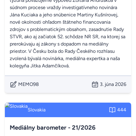
týždňa považujeme výpoveď Zoltána Andruskóa v
súdnom procese vraždy investigatívneho novinára
Jána Kuciaka a jeho snúbenice Martiny Kušnírovej,
nové okolnosti ohľadom štátneho financovania
zdrojov s problematickým obsahom, zasadnutie Rady
STVR, ako aj začiatok 52. schôdze NR SR, na ktorej sa
prerokúvaju aj zákony s dopadom na mediálny
priestor. V Česku bola do Rady Českého rozhlasu
zvolená bývalá novinárka, mediálna expertka a naša
kolegyňa Jitka Adamčíková.
MEMO98
3. júna 2026
Slovakia
444
Mediálny barometer - 21/2026