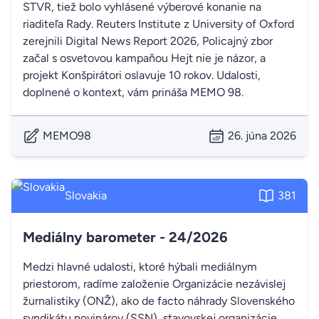
STVR, tiež bolo vyhlásené výberové konanie na
riaditeľa Rady. Reuters Institute z University of Oxford
zerejnili Digital News Report 2026, Policajný zbor
začal s osvetovou kampaňou Hejt nie je názor, a
projekt Konšpirátori oslavuje 10 rokov. Udalosti,
doplnené o kontext, vám prináša MEMO 98.
MEMO98
26. júna 2026
Slovakia
381
Mediálny barometer - 24/2026
Medzi hlavné udalosti, ktoré hýbali mediálnym
priestorom, radíme založenie Organizácie nezávislej
žurnalistiky (ONŽ), ako de facto náhrady Slovenského
syndikátu novinárov (SSN), stavovskej organizácie