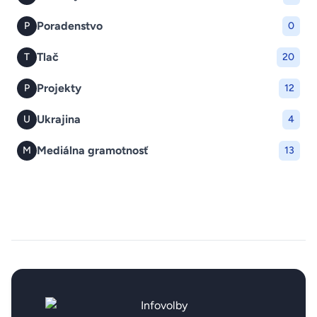
Poradenstvo
P
0
Tlač
T
20
Projekty
P
12
Ukrajina
U
4
Mediálna gramotnosť
M
13