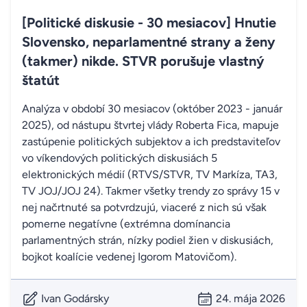
[Politické diskusie - 30 mesiacov] Hnutie
Slovensko, neparlamentné strany a ženy
(takmer) nikde. STVR porušuje vlastný
štatút
Analýza v období 30 mesiacov (október 2023 - január
2025), od nástupu štvrtej vlády Roberta Fica, mapuje
zastúpenie politických subjektov a ich predstaviteľov
vo víkendových politických diskusiách 5
elektronických médií (RTVS/STVR, TV Markíza, TA3,
TV JOJ/JOJ 24). Takmer všetky trendy zo správy 15 v
nej načrtnuté sa potvrdzujú, viaceré z nich sú však
pomerne negatívne (extrémna domínancia
parlamentných strán, nízky podiel žien v diskusiách,
bojkot koalície vedenej Igorom Matovičom).
Ivan Godársky
24. mája 2026