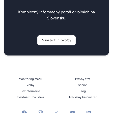
Komplexný informačný portál o voľbách na
Slovensku.
Navštíviť Infovoľby
Monitoring médií
Právny štát
Voľby
Seniori
Dezinformácie
Blog
Kvalitná žurnalistika
Mediálny barometer
facebook
instagram
x
youtube
linkedin