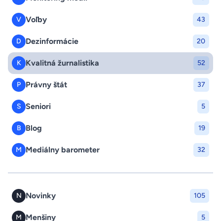
Voľby
V
43
Dezinformácie
D
20
Kvalitná žurnalistika
K
52
Právny štát
P
37
Seniori
S
5
Blog
B
19
Mediálny barometer
M
32
Novinky
N
105
Menšiny
M
5