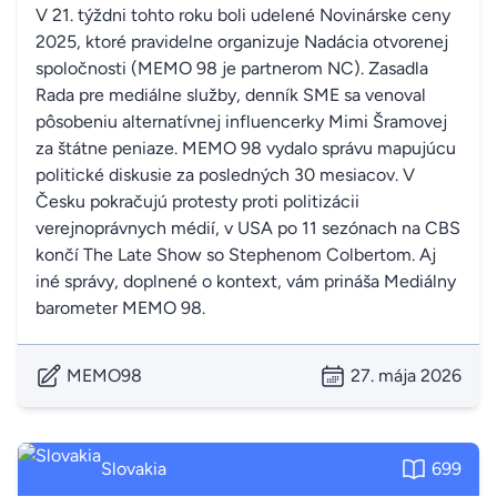
V 21. týždni tohto roku boli udelené Novinárske ceny
2025, ktoré pravidelne organizuje Nadácia otvorenej
spoločnosti (MEMO 98 je partnerom NC). Zasadla
Rada pre mediálne služby, denník SME sa venoval
pôsobeniu alternatívnej influencerky Mimi Šramovej
za štátne peniaze. MEMO 98 vydalo správu mapujúcu
politické diskusie za posledných 30 mesiacov. V
Česku pokračujú protesty proti politizácii
verejnoprávnych médií, v USA po 11 sezónach na CBS
končí The Late Show so Stephenom Colbertom. Aj
iné správy, doplnené o kontext, vám prináša Mediálny
barometer MEMO 98.
MEMO98
27. mája 2026
Slovakia
699