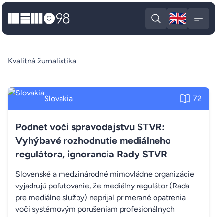
🇬🇧
MEMO98
Engli
Open search
Open
Kvalitná žurnalistika
Slovakia
72
Podnet voči spravodajstvu STVR:
Vyhýbavé rozhodnutie mediálneho
regulátora, ignorancia Rady STVR
Slovenské a medzinárodné mimovládne organizácie
vyjadrujú poľutovanie, že mediálny regulátor (Rada
pre mediálne služby) neprijal primerané opatrenia
voči systémovým porušeniam profesionálnych