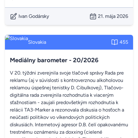
Ivan Godársky
21. mája 2026
Slovakia
455
Mediálny barometer - 20/2026
V 20. týždni zverejnila svoje tlačové správy Rada pre
reklamu (aj v súvislosti s kontroverznou alkoholovou
reklamou úspešnej tenistky D. Cibulkovej), Tlačovo-
digitálna rada zverejnila rozhodnutia k viacerým
sťažnostiam - zaujali predovšetkým rozhodnutia k
relácii TA3-Marker a rezonovala diskusia o hosťoch a
neúčasti politikov vo víkendových politických
diskusiách. Internetový agresor D.B. čelí opakovanému
trestnému oznámeniu za doxxing (cielené