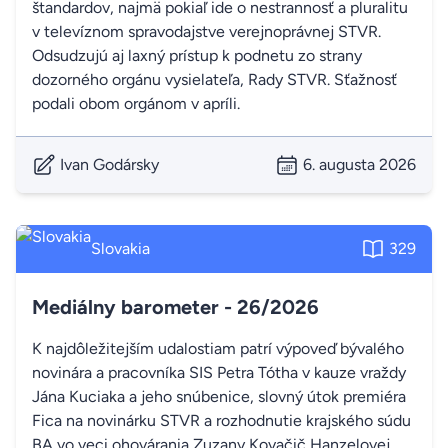
štandardov, najmä pokiaľ ide o nestrannosť a pluralitu
v televíznom spravodajstve verejnoprávnej STVR.
Odsudzujú aj laxný prístup k podnetu zo strany
dozorného orgánu vysielateľa, Rady STVR. Sťažnosť
podali obom orgánom v apríli.
Ivan Godársky
6. augusta 2026
Slovakia
329
Mediálny barometer - 26/2026
K najdôležitejším udalostiam patrí výpoveď bývalého
novinára a pracovníka SIS Petra Tótha v kauze vraždy
Jána Kuciaka a jeho snúbenice, slovný útok premiéra
Fica na novinárku STVR a rozhodnutie krajského súdu
BA vo veci ohovárania Zuzany Kovačič Hanzelovej.