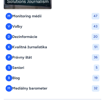
Monitoring médií
M
47
Voľby
V
43
Dezinformácie
D
20
Kvalitná žurnalistika
K
51
Právny štát
P
36
Seniori
S
5
Blog
B
19
Mediálny barometer
M
32