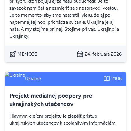
pri tých, ktorí bojujú aj za našu budúcnosť. Je to
záväzok nemlčať a nezmieriť sa s nespravodlivosťou.
Je to memento, aby sme nestratili vieru, že aj po
najtemnejšej noci prichádza svitanie. Ukrajina je aj
naša. A my stojíme pri nej. Stojíme pri vás, Ukrajinci a
Ukrajinky.
MEMO98
24. februára 2026
Ukraine
2106
Projekt mediálnej podpory pre
ukrajinských utečencov
Hlavným cieľom projektu je zlepšiť prístup
ukrajinských utečencov k spoľahlivým informáciám