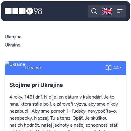
🇬🇧
MEMO98
Engli
Open search
Open
Ukrajina
Ukraine
Ukraine
447
Stojíme pri Ukrajine
4 roky, 1461 dní. Nie je len dátum v kalendári. Je to
rana, ktorá stále bolí, a zároveň výzva, aby sme nikdy
nezabudli. Aby sme pomohli - ľudsky, nevypočítavo,
nesebecky. Naozaj. Tu a teraz. Opäť. Je skúškou
našich hodnôt, našej jednoty a našej schopnosti stáť