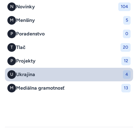
Novinky
N
104
Menšiny
M
5
Poradenstvo
P
0
Tlač
T
20
Projekty
P
12
Ukrajina
U
4
Mediálna gramotnosť
M
13