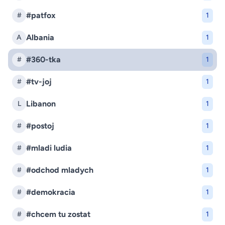
#patfox
#
1
Albania
A
1
#360-tka
#
1
#tv-joj
#
1
Libanon
L
1
#postoj
#
1
#mladi ludia
#
1
#odchod mladych
#
1
#demokracia
#
1
#chcem tu zostat
#
1