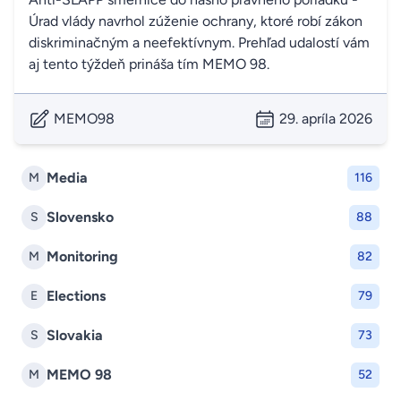
Úrad vlády navrhol zúženie ochrany, ktoré robí zákon
diskriminačným a neefektívnym. Prehľad udalostí vám
aj tento týždeň prináša tím MEMO 98.
MEMO98
29. apríla 2026
Media
M
116
Slovensko
S
88
Monitoring
M
82
Elections
E
79
Slovakia
S
73
MEMO 98
M
52