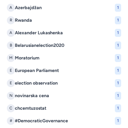
Azerbajdžan
A
1
Rwanda
R
1
Alexander Lukashenka
A
1
Belarusianelection2020
B
1
Moratorium
M
1
European Parliament
E
1
election observation
E
1
novinarska cena
N
1
chcemtuzostat
C
1
#DemocraticGovernance
#
1