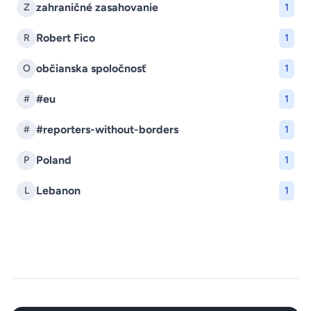
zahraničné zasahovanie
Z
1
Robert Fico
R
1
občianska spoločnosť
O
1
#eu
#
1
#reporters-without-borders
#
1
Poland
P
1
Lebanon
L
1