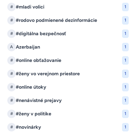
#mladi volici
#
1
#rodovo podmienené dezinformácie
#
1
#digitálna bezpečnosť
#
1
Azerbaijan
A
1
#online obťažovanie
#
1
#ženy vo verejnom priestore
#
1
#online útoky
#
1
#nenávistné prejavy
#
1
#ženy v politike
#
1
#novinárky
#
1