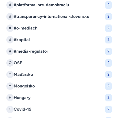
#platforma-pre-demokraciu
#
2
#transparency-international-slovensko
#
2
#o-mediach
#
2
#kapital
#
2
#media-regulator
#
2
OSF
O
2
Maďarsko
M
2
Mongolsko
M
2
Hungary
H
2
Covid-19
C
2