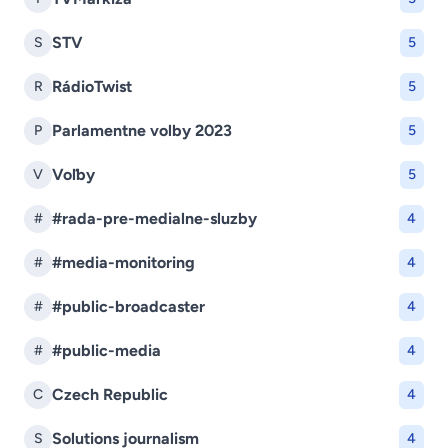
STV
S
5
RádioTwist
R
5
Parlamentne volby 2023
P
5
Voľby
V
5
#rada-pre-medialne-sluzby
#
4
#media-monitoring
#
4
#public-broadcaster
#
4
#public-media
#
4
Czech Republic
C
4
Solutions journalism
S
4