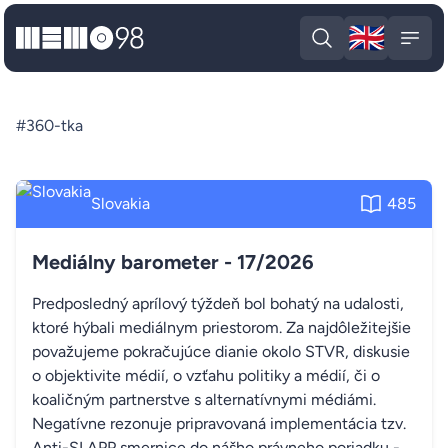
🇬🇧
MEMO98
Engli
Open search
Open
#360-tka
Slovakia
485
Mediálny barometer - 17/2026
Predposledný aprílový týždeň bol bohatý na udalosti,
ktoré hýbali mediálnym priestorom. Za najdôležitejšie
považujeme pokračujúce dianie okolo STVR, diskusie
o objektivite médií, o vzťahu politiky a médií, či o
koaličným partnerstve s alternatívnymi médiámi.
Negatívne rezonuje pripravovaná implementácia tzv.
Anti-SLAPP smernice do nášho právneho poriadku -