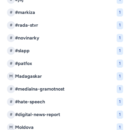
#markiza
#
1
#rada-stvr
#
1
#novinarky
#
1
#slapp
#
1
#patfox
#
1
Madagaskar
M
1
#medialna-gramotnost
#
1
#hate-speech
#
1
#digital-news-report
#
1
Moldova
M
1