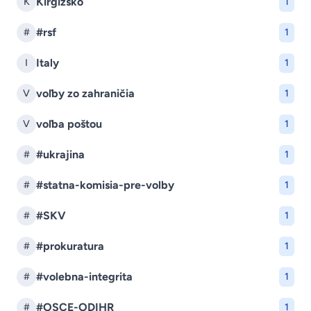
Kirgizsko
K
1
#rsf
#
1
Italy
I
1
voľby zo zahraničia
V
1
voľba poštou
V
1
#ukrajina
#
1
#statna-komisia-pre-volby
#
1
#SKV
#
1
#prokuratura
#
1
#volebna-integrita
#
1
#OSCE-ODIHR
#
1