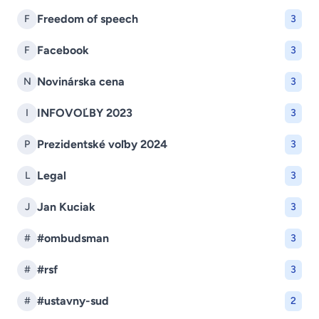
Freedom of speech
F
3
Facebook
F
3
Novinárska cena
N
3
INFOVOĽBY 2023
I
3
Prezidentské voľby 2024
P
3
Legal
L
3
Jan Kuciak
J
3
#ombudsman
#
3
#rsf
#
3
#ustavny-sud
#
2