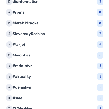
disinformation
D
9
#rpms
#
8
Marek Mracka
M
8
SlovenskýRozhlas
S
7
#tv-joj
#
6
Minorities
M
6
#rada-stvr
#
5
#aktuality
#
5
#dennik-n
#
5
#sme
#
5
TVMarkíza
T
5