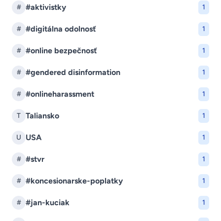
#aktivistky
#
1
#digitálna odolnosť
#
1
#online bezpečnosť
#
1
#gendered disinformation
#
1
#onlineharassment
#
1
Taliansko
T
1
USA
U
1
#stvr
#
1
#koncesionarske-poplatky
#
1
#jan-kuciak
#
1