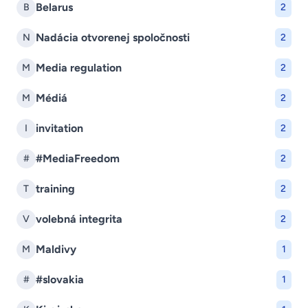
Belarus
B
2
Nadácia otvorenej spoločnosti
N
2
Media regulation
M
2
Médiá
M
2
invitation
I
2
#MediaFreedom
#
2
training
T
2
volebná integrita
V
2
Maldivy
M
1
#slovakia
#
1