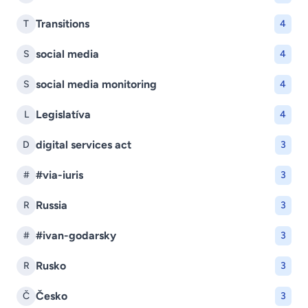
Transitions
T
4
social media
S
4
social media monitoring
S
4
Legislatíva
L
4
digital services act
D
3
#via-iuris
#
3
Russia
R
3
#ivan-godarsky
#
3
Rusko
R
3
Česko
Č
3