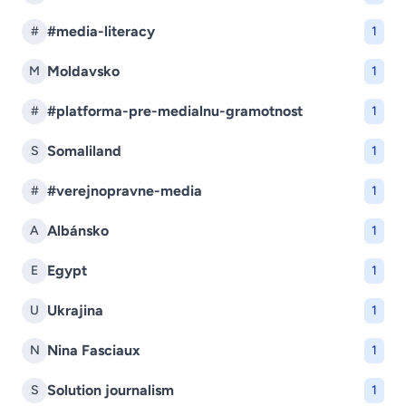
#media-literacy
#
1
Moldavsko
M
1
#platforma-pre-medialnu-gramotnost
#
1
Somaliland
S
1
#verejnopravne-media
#
1
Albánsko
A
1
Egypt
E
1
Ukrajina
U
1
Nina Fasciaux
N
1
Solution journalism
S
1