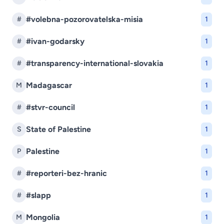
#volebna-pozorovatelska-misia
#
1
#ivan-godarsky
#
1
#transparency-international-slovakia
#
1
Madagascar
M
1
#stvr-council
#
1
State of Palestine
S
1
Palestine
P
1
#reporteri-bez-hranic
#
1
#slapp
#
1
Mongolia
M
1