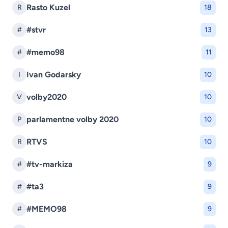
Rasto Kuzel
R
18
#stvr
#
13
#memo98
#
11
Ivan Godarsky
I
10
volby2020
V
10
parlamentne volby 2020
P
10
RTVS
R
10
#tv-markiza
#
9
#ta3
#
9
#MEMO98
#
9