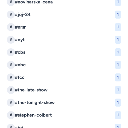
#novinarska-cena
#
1
#joj-24
#
1
#nrsr
#
1
#nyt
#
1
#cbs
#
1
#nbc
#
1
#fcc
#
1
#the-late-show
#
1
#the-tonight-show
#
1
#stephen-colbert
#
1
#joj
#
1