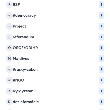
RSF
R
1
#democracy
#
1
Project
P
1
referendum
R
1
OSCE/ODIHR
O
1
Maldives
M
1
#rusky-zakon
#
1
#NGO
#
1
Kyrgyzstan
K
1
dezinformácie
D
1