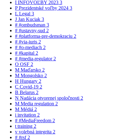
I
INFOVOĽBY 2023
3
P
Prezidentské voľby 2024
3
L
Legal
3
J
Jan Kuciak
3
#
#ombudsman
3
#
#ustavny-sud
2
#
#platforma-pre-demokraciu
2
#
#via-iuris
2
#
#o-mediach
2
#
#kapital
2
#
#media-regulator
2
O
OSF
2
M
Maďarsko
2
M
Mongolsko
2
H
Hungary
2
C
Covid-19
2
B
Belarus
2
N
Nadácia otvorenej spoločnosti
2
M
Media regulation
2
M
Médiá
2
i
invitation
2
#
#MediaFreedom
2
t
training
2
v
volebná integrita
2
#
#rsf
2