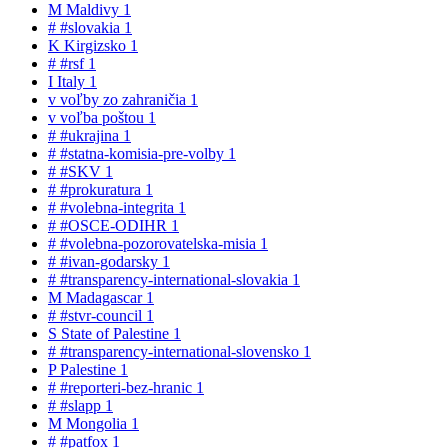
M
Maldivy
1
#
#slovakia
1
K
Kirgizsko
1
#
#rsf
1
I
Italy
1
v
voľby zo zahraničia
1
v
voľba poštou
1
#
#ukrajina
1
#
#statna-komisia-pre-volby
1
#
#SKV
1
#
#prokuratura
1
#
#volebna-integrita
1
#
#OSCE-ODIHR
1
#
#volebna-pozorovatelska-misia
1
#
#ivan-godarsky
1
#
#transparency-international-slovakia
1
M
Madagascar
1
#
#stvr-council
1
S
State of Palestine
1
#
#transparency-international-slovensko
1
P
Palestine
1
#
#reporteri-bez-hranic
1
#
#slapp
1
M
Mongolia
1
#
#patfox
1