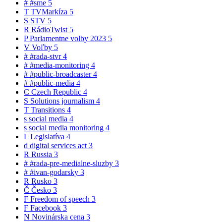
#
#sme
5
T
TVMarkíza
5
S
STV
5
R
RádioTwist
5
P
Parlamentne volby 2023
5
V
Voľby
5
#
#rada-stvr
4
#
#media-monitoring
4
#
#public-broadcaster
4
#
#public-media
4
C
Czech Republic
4
S
Solutions journalism
4
T
Transitions
4
s
social media
4
s
social media monitoring
4
L
Legislatíva
4
d
digital services act
3
R
Russia
3
#
#rada-pre-medialne-sluzby
3
#
#ivan-godarsky
3
R
Rusko
3
Č
Česko
3
F
Freedom of speech
3
F
Facebook
3
N
Novinárska cena
3