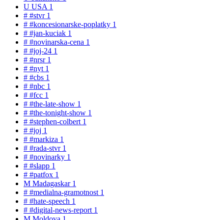
U
USA
1
#
#stvr
1
#
#koncesionarske-poplatky
1
#
#jan-kuciak
1
#
#novinarska-cena
1
#
#joj-24
1
#
#nrsr
1
#
#nyt
1
#
#cbs
1
#
#nbc
1
#
#fcc
1
#
#the-late-show
1
#
#the-tonight-show
1
#
#stephen-colbert
1
#
#joj
1
#
#markiza
1
#
#rada-stvr
1
#
#novinarky
1
#
#slapp
1
#
#patfox
1
M
Madagaskar
1
#
#medialna-gramotnost
1
#
#hate-speech
1
#
#digital-news-report
1
M
Moldova
1