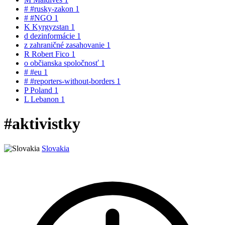
#
#rusky-zakon
1
#
#NGO
1
K
Kyrgyzstan
1
d
dezinformácie
1
z
zahraničné zasahovanie
1
R
Robert Fico
1
o
občianska spoločnosť
1
#
#eu
1
#
#reporters-without-borders
1
P
Poland
1
L
Lebanon
1
#aktivistky
Slovakia