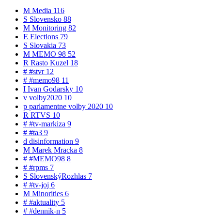
M
Media
116
S
Slovensko
88
M
Monitoring
82
E
Elections
79
S
Slovakia
73
M
MEMO 98
52
R
Rasto Kuzel
18
#
#stvr
12
#
#memo98
11
I
Ivan Godarsky
10
v
volby2020
10
p
parlamentne volby 2020
10
R
RTVS
10
#
#tv-markiza
9
#
#ta3
9
d
disinformation
9
M
Marek Mracka
8
#
#MEMO98
8
#
#rpms
7
S
SlovenskýRozhlas
7
#
#tv-joj
6
M
Minorities
6
#
#aktuality
5
#
#dennik-n
5