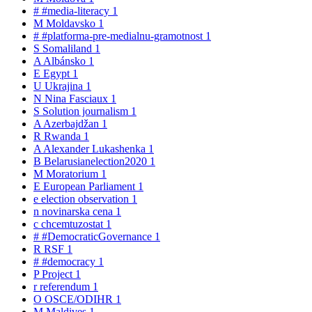
#
#media-literacy
1
M
Moldavsko
1
#
#platforma-pre-medialnu-gramotnost
1
S
Somaliland
1
A
Albánsko
1
E
Egypt
1
U
Ukrajina
1
N
Nina Fasciaux
1
S
Solution journalism
1
A
Azerbajdžan
1
R
Rwanda
1
A
Alexander Lukashenka
1
B
Belarusianelection2020
1
M
Moratorium
1
E
European Parliament
1
e
election observation
1
n
novinarska cena
1
c
chcemtuzostat
1
#
#DemocraticGovernance
1
R
RSF
1
#
#democracy
1
P
Project
1
r
referendum
1
O
OSCE/ODIHR
1
M
Maldives
1