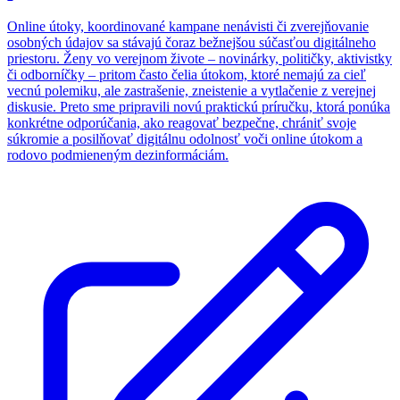
Online útoky, koordinované kampane nenávisti či zverejňovanie
osobných údajov sa stávajú čoraz bežnejšou súčasťou digitálneho
priestoru. Ženy vo verejnom živote – novinárky, političky, aktivistky
či odborníčky – pritom často čelia útokom, ktoré nemajú za cieľ
vecnú polemiku, ale zastrašenie, zneistenie a vytlačenie z verejnej
diskusie. Preto sme pripravili novú praktickú príručku, ktorá ponúka
konkrétne odporúčania, ako reagovať bezpečne, chrániť svoje
súkromie a posilňovať digitálnu odolnosť voči online útokom a
rodovo podmieneným dezinformáciám.