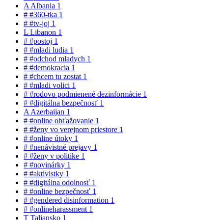
A
Albania
1
#
#360-tka
1
#
#tv-joj
1
L
Libanon
1
#
#postoj
1
#
#mladi ludia
1
#
#odchod mladych
1
#
#demokracia
1
#
#chcem tu zostat
1
#
#mladi volici
1
#
#rodovo podmienené dezinformácie
1
#
#digitálna bezpečnosť
1
A
Azerbaijan
1
#
#online obťažovanie
1
#
#ženy vo verejnom priestore
1
#
#online útoky
1
#
#nenávistné prejavy
1
#
#ženy v politike
1
#
#novinárky
1
#
#aktivistky
1
#
#digitálna odolnosť
1
#
#online bezpečnosť
1
#
#gendered disinformation
1
#
#onlineharassment
1
T
Taliansko
1