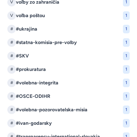
voľby zo zahraničia
V
1
voľba poštou
V
1
#ukrajina
#
1
#statna-komisia-pre-volby
#
1
#SKV
#
1
#prokuratura
#
1
#volebna-integrita
#
1
#OSCE-ODIHR
#
1
#volebna-pozorovatelska-misia
#
1
#ivan-godarsky
#
1
#transparency-international-slovakia
#
1