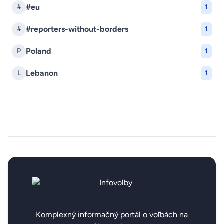
#eu
#
1
#reporters-without-borders
#
1
Poland
P
1
Lebanon
L
1
Komplexný informačný portál o voľbách na