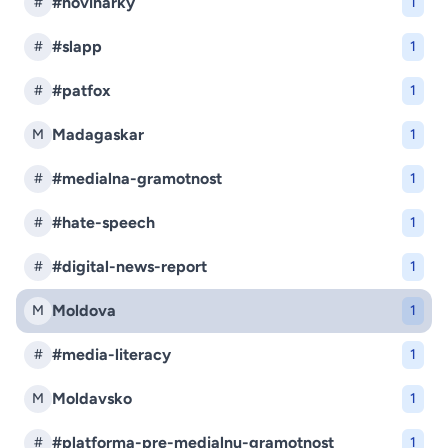
#novinarky
#
1
#slapp
#
1
#patfox
#
1
Madagaskar
M
1
#medialna-gramotnost
#
1
#hate-speech
#
1
#digital-news-report
#
1
Moldova
M
1
#media-literacy
#
1
Moldavsko
M
1
#platforma-pre-medialnu-gramotnost
#
1