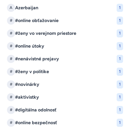
Azerbaijan
A
1
#online obťažovanie
#
1
#ženy vo verejnom priestore
#
1
#online útoky
#
1
#nenávistné prejavy
#
1
#ženy v politike
#
1
#novinárky
#
1
#aktivistky
#
1
#digitálna odolnosť
#
1
#online bezpečnosť
#
1