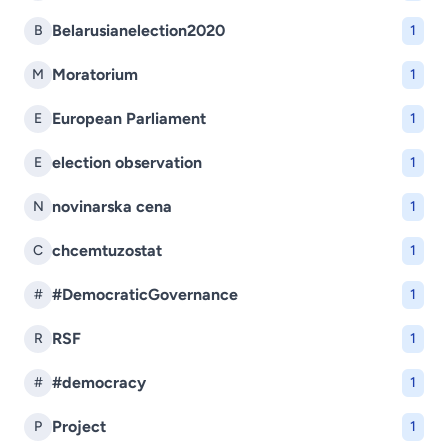
Belarusianelection2020
B
1
Moratorium
M
1
European Parliament
E
1
election observation
E
1
novinarska cena
N
1
chcemtuzostat
C
1
#DemocraticGovernance
#
1
RSF
R
1
#democracy
#
1
Project
P
1