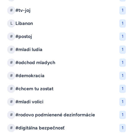
#tv-joj
#
1
Libanon
L
1
#postoj
#
1
#mladi ludia
#
1
#odchod mladych
#
1
#demokracia
#
1
#chcem tu zostat
#
1
#mladi volici
#
1
#rodovo podmienené dezinformácie
#
1
#digitálna bezpečnosť
#
1