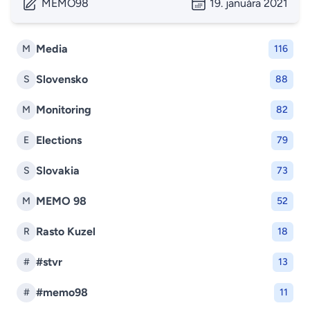
MEMO98
19. januára 2021
Media
M
116
Slovensko
S
88
Monitoring
M
82
Elections
E
79
Slovakia
S
73
MEMO 98
M
52
Rasto Kuzel
R
18
#stvr
#
13
#memo98
#
11