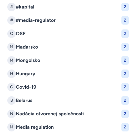
#kapital
#
2
#media-regulator
#
2
OSF
O
2
Maďarsko
M
2
Mongolsko
M
2
Hungary
H
2
Covid-19
C
2
Belarus
B
2
Nadácia otvorenej spoločnosti
N
2
Media regulation
M
2