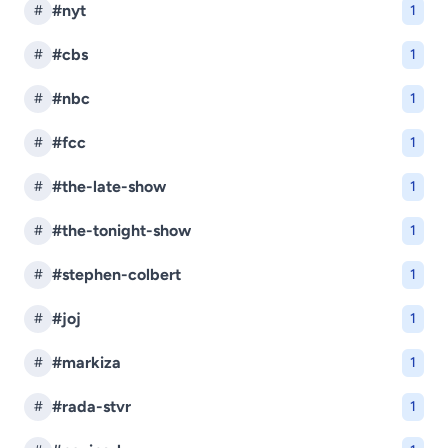
#nyt
#
1
#cbs
#
1
#nbc
#
1
#fcc
#
1
#the-late-show
#
1
#the-tonight-show
#
1
#stephen-colbert
#
1
#joj
#
1
#markiza
#
1
#rada-stvr
#
1