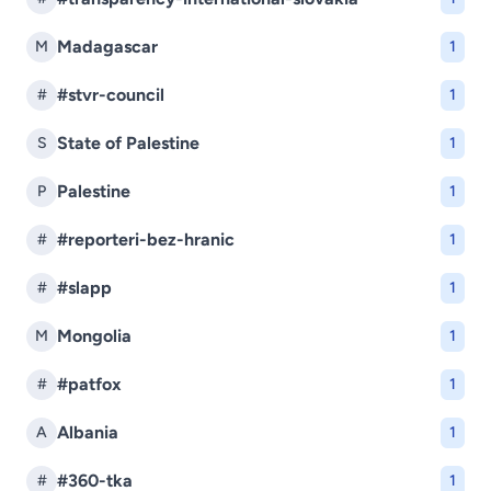
Madagascar
M
1
#stvr-council
#
1
State of Palestine
S
1
Palestine
P
1
#reporteri-bez-hranic
#
1
#slapp
#
1
Mongolia
M
1
#patfox
#
1
Albania
A
1
#360-tka
#
1