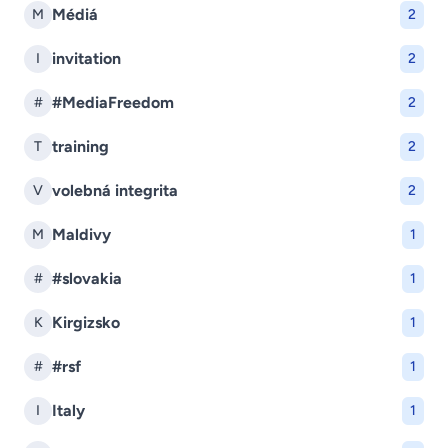
Médiá
M
2
invitation
I
2
#MediaFreedom
#
2
training
T
2
volebná integrita
V
2
Maldivy
M
1
#slovakia
#
1
Kirgizsko
K
1
#rsf
#
1
Italy
I
1