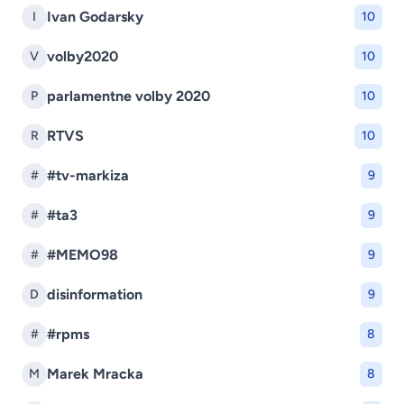
Ivan Godarsky
I
10
volby2020
V
10
parlamentne volby 2020
P
10
RTVS
R
10
#tv-markiza
#
9
#ta3
#
9
#MEMO98
#
9
disinformation
D
9
#rpms
#
8
Marek Mracka
M
8