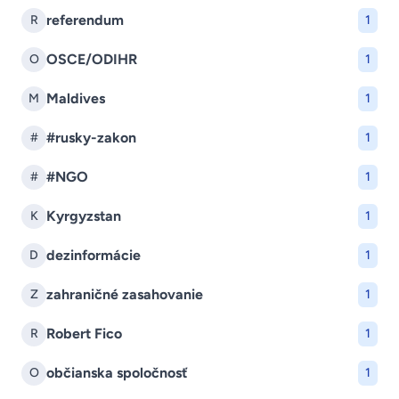
referendum
R
1
OSCE/ODIHR
O
1
Maldives
M
1
#rusky-zakon
#
1
#NGO
#
1
Kyrgyzstan
K
1
dezinformácie
D
1
zahraničné zasahovanie
Z
1
Robert Fico
R
1
občianska spoločnosť
O
1