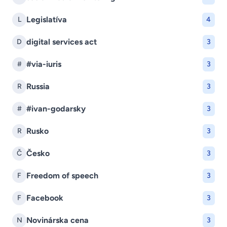
Legislatíva
L
4
digital services act
D
3
#via-iuris
#
3
Russia
R
3
#ivan-godarsky
#
3
Rusko
R
3
Česko
Č
3
Freedom of speech
F
3
Facebook
F
3
Novinárska cena
N
3