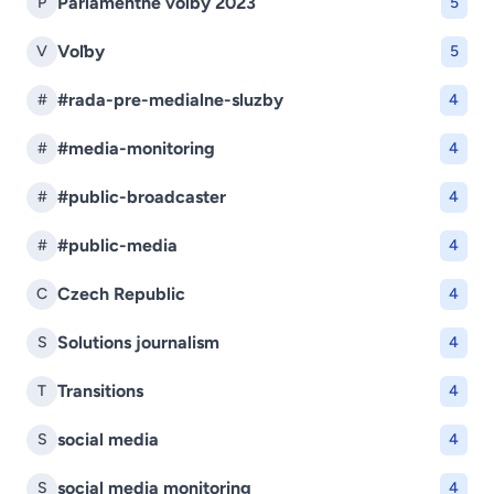
Parlamentne volby 2023
P
5
Voľby
V
5
#rada-pre-medialne-sluzby
#
4
#media-monitoring
#
4
#public-broadcaster
#
4
#public-media
#
4
Czech Republic
C
4
Solutions journalism
S
4
Transitions
T
4
social media
S
4
social media monitoring
S
4