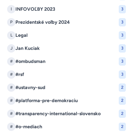
INFOVOĽBY 2023
I
3
Prezidentské voľby 2024
P
3
Legal
L
3
Jan Kuciak
J
3
#ombudsman
#
3
#rsf
#
3
#ustavny-sud
#
2
#platforma-pre-demokraciu
#
2
#transparency-international-slovensko
#
2
#o-mediach
#
2