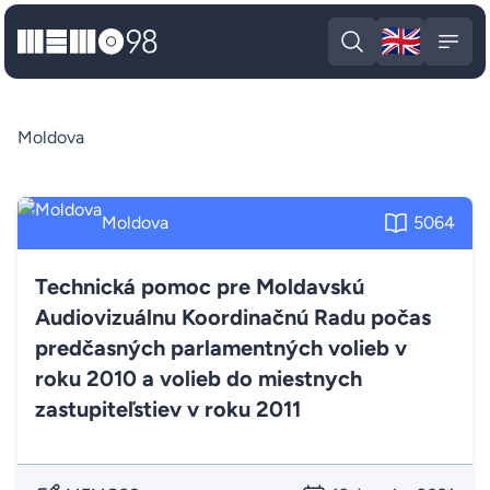
🇬🇧
MEMO98
Engli
Open search
Open
Moldova
Moldova
5064
Technická pomoc pre Moldavskú
Audiovizuálnu Koordinačnú Radu počas
predčasných parlamentných volieb v
roku 2010 a volieb do miestnych
zastupiteľstiev v roku 2011