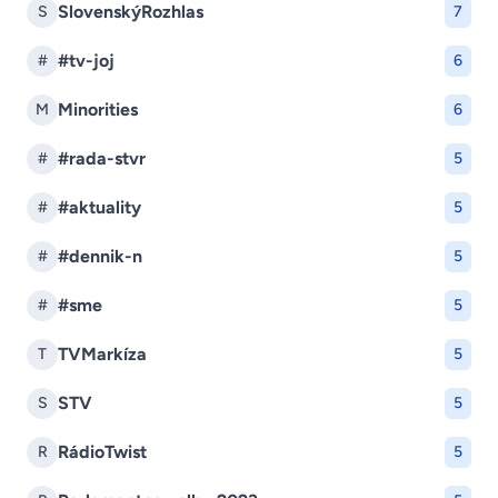
SlovenskýRozhlas
S
7
#tv-joj
#
6
Minorities
M
6
#rada-stvr
#
5
#aktuality
#
5
#dennik-n
#
5
#sme
#
5
TVMarkíza
T
5
STV
S
5
RádioTwist
R
5