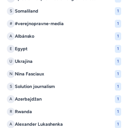
Somaliland
S
1
#verejnopravne-media
#
1
Albánsko
A
1
Egypt
E
1
Ukrajina
U
1
Nina Fasciaux
N
1
Solution journalism
S
1
Azerbajdžan
A
1
Rwanda
R
1
Alexander Lukashenka
A
1