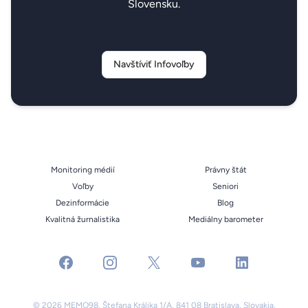
Slovensku.
Navštíviť Infovoľby
Monitoring médií
Právny štát
Voľby
Seniori
Dezinformácie
Blog
Kvalitná žurnalistika
Mediálny barometer
facebook
instagram
x
youtube
linkedin
© 2026 MEMO98, Štefana Králika 1/A, 841 08 Bratislava, Slovakia,