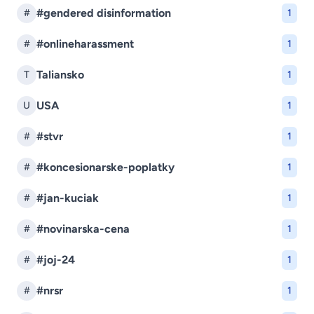
#gendered disinformation
#
1
#onlineharassment
#
1
Taliansko
T
1
USA
U
1
#stvr
#
1
#koncesionarske-poplatky
#
1
#jan-kuciak
#
1
#novinarska-cena
#
1
#joj-24
#
1
#nrsr
#
1