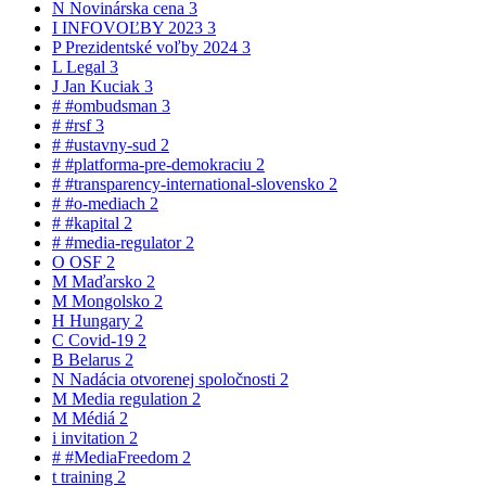
N
Novinárska cena
3
I
INFOVOĽBY 2023
3
P
Prezidentské voľby 2024
3
L
Legal
3
J
Jan Kuciak
3
#
#ombudsman
3
#
#rsf
3
#
#ustavny-sud
2
#
#platforma-pre-demokraciu
2
#
#transparency-international-slovensko
2
#
#o-mediach
2
#
#kapital
2
#
#media-regulator
2
O
OSF
2
M
Maďarsko
2
M
Mongolsko
2
H
Hungary
2
C
Covid-19
2
B
Belarus
2
N
Nadácia otvorenej spoločnosti
2
M
Media regulation
2
M
Médiá
2
i
invitation
2
#
#MediaFreedom
2
t
training
2