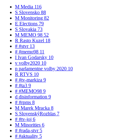
M
Media
116
S
Slovensko
88
M
Monitoring
82
E
Elections
79
S
Slovakia
73
M
MEMO 98
52
R
Rasto Kuzel
18
#
#stvr
13
#
#memo98
11
I
Ivan Godarsky
10
v
volby2020
10
p
parlamentne volby 2020
10
R
RTVS
10
#
#tv-markiza
9
#
#ta3
9
#
#MEMO98
9
d
disinformation
9
#
#rpms
8
M
Marek Mracka
8
S
SlovenskýRozhlas
7
#
#tv-joj
6
M
Minorities
6
#
#rada-stvr
5
#
#aktuality
5