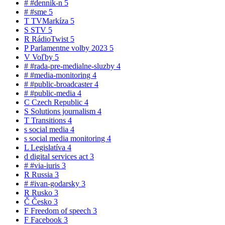
#
#dennik-n
5
#
#sme
5
T
TVMarkíza
5
S
STV
5
R
RádioTwist
5
P
Parlamentne volby 2023
5
V
Voľby
5
#
#rada-pre-medialne-sluzby
4
#
#media-monitoring
4
#
#public-broadcaster
4
#
#public-media
4
C
Czech Republic
4
S
Solutions journalism
4
T
Transitions
4
s
social media
4
s
social media monitoring
4
L
Legislatíva
4
d
digital services act
3
#
#via-iuris
3
R
Russia
3
#
#ivan-godarsky
3
R
Rusko
3
Č
Česko
3
F
Freedom of speech
3
F
Facebook
3