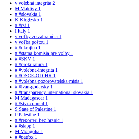
v
volebná integrita
2
M
Maldivy
1
#
#slovakia
1
K
Kirgizsko
1
#
#rsf
1
I
Italy
1
v
voľby zo zahraničia
1
v
voľba poštou
1
#
#ukrajina
1
#
#statna-komisia-pre-volby
1
#
#SKV
1
#
#prokuratura
1
#
#volebna-integrita
1
#
#OSCE-ODIHR
1
#
#volebna-pozorovatelska-misia
1
#
#ivan-godarsky
1
#
#transparency-international-slovakia
1
M
Madagascar
1
#
#stvr-council
1
S
State of Palestine
1
P
Palestine
1
#
#reporteri-bez-hranic
1
#
#slapp
1
M
Mongolia
1
#
#patfox
1