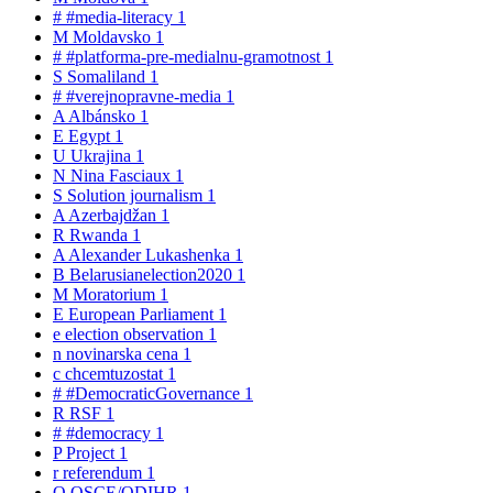
#
#media-literacy
1
M
Moldavsko
1
#
#platforma-pre-medialnu-gramotnost
1
S
Somaliland
1
#
#verejnopravne-media
1
A
Albánsko
1
E
Egypt
1
U
Ukrajina
1
N
Nina Fasciaux
1
S
Solution journalism
1
A
Azerbajdžan
1
R
Rwanda
1
A
Alexander Lukashenka
1
B
Belarusianelection2020
1
M
Moratorium
1
E
European Parliament
1
e
election observation
1
n
novinarska cena
1
c
chcemtuzostat
1
#
#DemocraticGovernance
1
R
RSF
1
#
#democracy
1
P
Project
1
r
referendum
1
O
OSCE/ODIHR
1