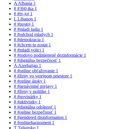
A
Albania
1
#
#360-tka
1
#
#tv-joj
1
L
Libanon
1
#
#postoj
1
#
#mladi ludia
1
#
#odchod mladych
1
#
#demokracia
1
#
#chcem tu zostat
1
#
#mladi volici
1
#
#rodovo podmienené dezinformácie
1
#
#digitálna bezpečnosť
1
A
Azerbaijan
1
#
#online obťažovanie
1
#
#ženy vo verejnom priestore
1
#
#online útoky
1
#
#nenávistné prejavy
1
#
#ženy v politike
1
#
#novinárky
1
#
#aktivistky
1
#
#digitálna odolnosť
1
#
#online bezpečnosť
1
#
#gendered disinformation
1
#
#onlineharassment
1
T
Taliansko
1