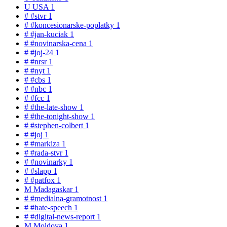
U
USA
1
#
#stvr
1
#
#koncesionarske-poplatky
1
#
#jan-kuciak
1
#
#novinarska-cena
1
#
#joj-24
1
#
#nrsr
1
#
#nyt
1
#
#cbs
1
#
#nbc
1
#
#fcc
1
#
#the-late-show
1
#
#the-tonight-show
1
#
#stephen-colbert
1
#
#joj
1
#
#markiza
1
#
#rada-stvr
1
#
#novinarky
1
#
#slapp
1
#
#patfox
1
M
Madagaskar
1
#
#medialna-gramotnost
1
#
#hate-speech
1
#
#digital-news-report
1
M
Moldova
1