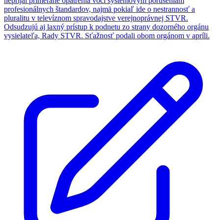
neprijal primerané opatrenia voči systémovým porušeniam
profesionálnych štandardov, najmä pokiaľ ide o nestrannosť a
pluralitu v televíznom spravodajstve verejnoprávnej STVR.
Odsudzujú aj laxný prístup k podnetu zo strany dozorného orgánu
vysielateľa, Rady STVR. Sťažnosť podali obom orgánom v apríli.