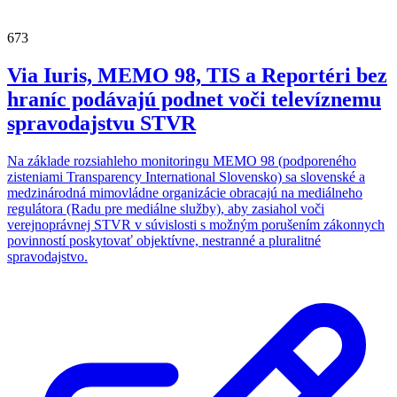
673
Via Iuris, MEMO 98, TIS a Reportéri bez
hraníc podávajú podnet voči televíznemu
spravodajstvu STVR
Na základe rozsiahleho monitoringu MEMO 98 (podporeného
zisteniami Transparency International Slovensko) sa slovenské a
medzinárodná mimovládne organizácie obracajú na mediálneho
regulátora (Radu pre mediálne služby), aby zasiahol voči
verejnoprávnej STVR v súvislosti s možným porušením zákonnych
povinností poskytovať objektívne, nestranné a pluralitné
spravodajstvo.