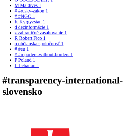
M
Maldives
1
#
#rusky-zakon
1
#
#NGO
1
K
Kyrgyzstan
1
d
dezinformácie
1
z
zahraničné zasahovanie
1
R
Robert Fico
1
o
občianska spoločnosť
1
#
#eu
1
#
#reporters-without-borders
1
P
Poland
1
L
Lebanon
1
#transparency-international-
slovensko