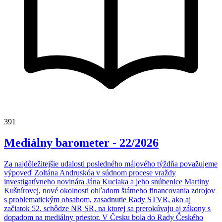
391
Mediálny barometer - 22/2026
Za najdôležitejšie udalosti posledného májového týždňa považujeme
výpoveď Zoltána Andruskóa v súdnom procese vraždy
investigatívneho novinára Jána Kuciaka a jeho snúbenice Martiny
Kušnírovej, nové okolnosti ohľadom štátneho financovania zdrojov
s problematickým obsahom, zasadnutie Rady STVR, ako aj
začiatok 52. schôdze NR SR, na ktorej sa prerokúvaju aj zákony s
dopadom na mediálny priestor. V Česku bola do Rady Českého