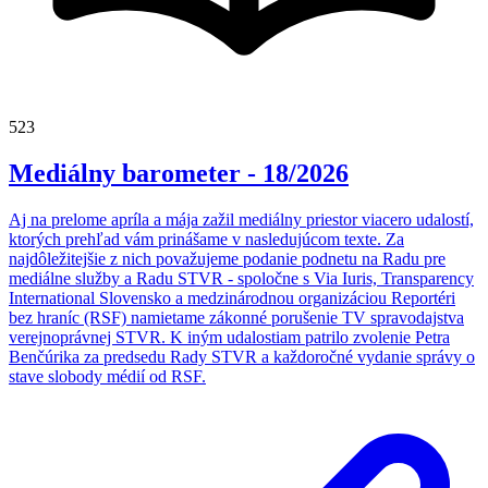
523
Mediálny barometer - 18/2026
Aj na prelome apríla a mája zažil mediálny priestor viacero udalostí,
ktorých prehľad vám prinášame v nasledujúcom texte. Za
najdôležitejšie z nich považujeme podanie podnetu na Radu pre
mediálne služby a Radu STVR - spoločne s Via Iuris, Transparency
International Slovensko a medzinárodnou organizáciou Reportéri
bez hraníc (RSF) namietame zákonné porušenie TV spravodajstva
verejnoprávnej STVR. K iným udalostiam patrilo zvolenie Petra
Benčúrika za predsedu Rady STVR a každoročné vydanie správy o
stave slobody médií od RSF.