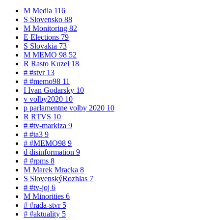
M
Media
116
S
Slovensko
88
M
Monitoring
82
E
Elections
79
S
Slovakia
73
M
MEMO 98
52
R
Rasto Kuzel
18
#
#stvr
13
#
#memo98
11
I
Ivan Godarsky
10
v
volby2020
10
p
parlamentne volby 2020
10
R
RTVS
10
#
#tv-markiza
9
#
#ta3
9
#
#MEMO98
9
d
disinformation
9
#
#rpms
8
M
Marek Mracka
8
S
SlovenskýRozhlas
7
#
#tv-joj
6
M
Minorities
6
#
#rada-stvr
5
#
#aktuality
5