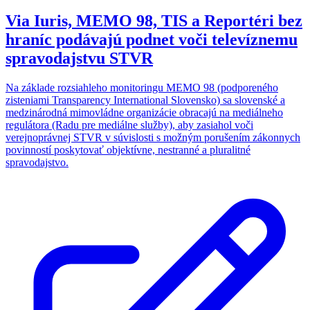
Via Iuris, MEMO 98, TIS a Reportéri bez
hraníc podávajú podnet voči televíznemu
spravodajstvu STVR
Na základe rozsiahleho monitoringu MEMO 98 (podporeného
zisteniami Transparency International Slovensko) sa slovenské a
medzinárodná mimovládne organizácie obracajú na mediálneho
regulátora (Radu pre mediálne služby), aby zasiahol voči
verejnoprávnej STVR v súvislosti s možným porušením zákonnych
povinností poskytovať objektívne, nestranné a pluralitné
spravodajstvo.