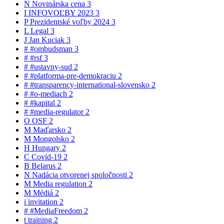
N
Novinárska cena
3
I
INFOVOĽBY 2023
3
P
Prezidentské voľby 2024
3
L
Legal
3
J
Jan Kuciak
3
#
#ombudsman
3
#
#rsf
3
#
#ustavny-sud
2
#
#platforma-pre-demokraciu
2
#
#transparency-international-slovensko
2
#
#o-mediach
2
#
#kapital
2
#
#media-regulator
2
O
OSF
2
M
Maďarsko
2
M
Mongolsko
2
H
Hungary
2
C
Covid-19
2
B
Belarus
2
N
Nadácia otvorenej spoločnosti
2
M
Media regulation
2
M
Médiá
2
i
invitation
2
#
#MediaFreedom
2
t
training
2