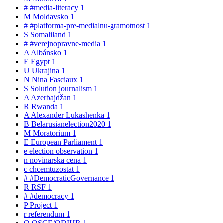
#
#media-literacy
1
M
Moldavsko
1
#
#platforma-pre-medialnu-gramotnost
1
S
Somaliland
1
#
#verejnopravne-media
1
A
Albánsko
1
E
Egypt
1
U
Ukrajina
1
N
Nina Fasciaux
1
S
Solution journalism
1
A
Azerbajdžan
1
R
Rwanda
1
A
Alexander Lukashenka
1
B
Belarusianelection2020
1
M
Moratorium
1
E
European Parliament
1
e
election observation
1
n
novinarska cena
1
c
chcemtuzostat
1
#
#DemocraticGovernance
1
R
RSF
1
#
#democracy
1
P
Project
1
r
referendum
1
O
OSCE/ODIHR
1