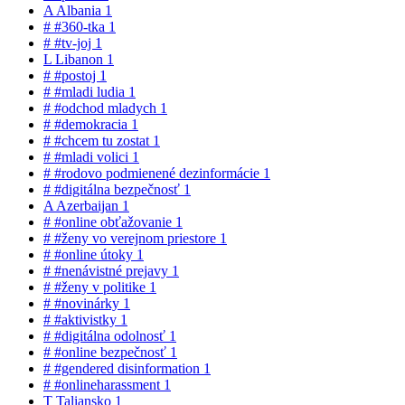
A
Albania
1
#
#360-tka
1
#
#tv-joj
1
L
Libanon
1
#
#postoj
1
#
#mladi ludia
1
#
#odchod mladych
1
#
#demokracia
1
#
#chcem tu zostat
1
#
#mladi volici
1
#
#rodovo podmienené dezinformácie
1
#
#digitálna bezpečnosť
1
A
Azerbaijan
1
#
#online obťažovanie
1
#
#ženy vo verejnom priestore
1
#
#online útoky
1
#
#nenávistné prejavy
1
#
#ženy v politike
1
#
#novinárky
1
#
#aktivistky
1
#
#digitálna odolnosť
1
#
#online bezpečnosť
1
#
#gendered disinformation
1
#
#onlineharassment
1
T
Taliansko
1