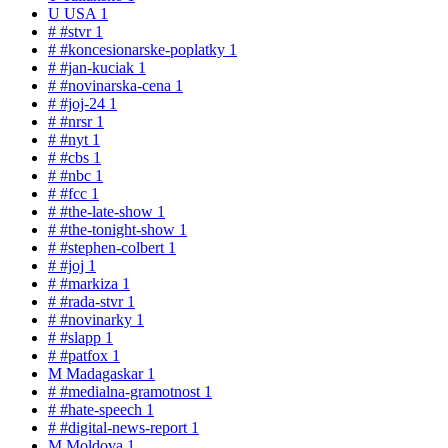
U
USA
1
#
#stvr
1
#
#koncesionarske-poplatky
1
#
#jan-kuciak
1
#
#novinarska-cena
1
#
#joj-24
1
#
#nrsr
1
#
#nyt
1
#
#cbs
1
#
#nbc
1
#
#fcc
1
#
#the-late-show
1
#
#the-tonight-show
1
#
#stephen-colbert
1
#
#joj
1
#
#markiza
1
#
#rada-stvr
1
#
#novinarky
1
#
#slapp
1
#
#patfox
1
M
Madagaskar
1
#
#medialna-gramotnost
1
#
#hate-speech
1
#
#digital-news-report
1
M
Moldova
1