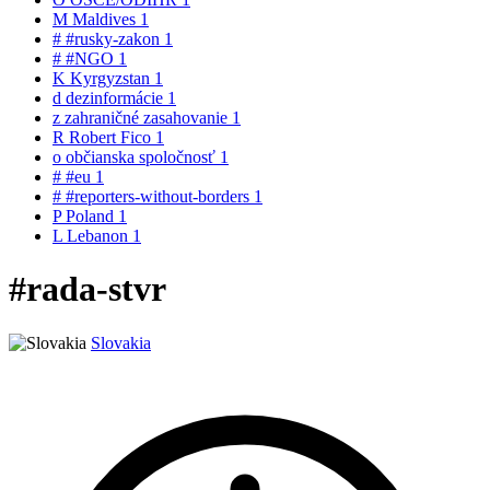
M
Maldives
1
#
#rusky-zakon
1
#
#NGO
1
K
Kyrgyzstan
1
d
dezinformácie
1
z
zahraničné zasahovanie
1
R
Robert Fico
1
o
občianska spoločnosť
1
#
#eu
1
#
#reporters-without-borders
1
P
Poland
1
L
Lebanon
1
#rada-stvr
Slovakia