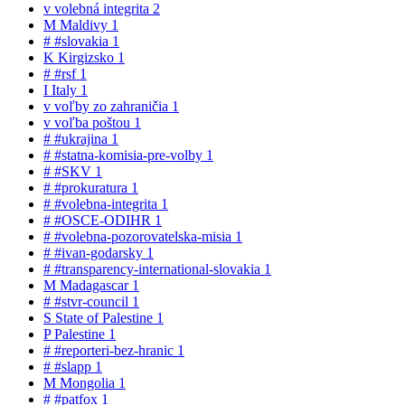
v
volebná integrita
2
M
Maldivy
1
#
#slovakia
1
K
Kirgizsko
1
#
#rsf
1
I
Italy
1
v
voľby zo zahraničia
1
v
voľba poštou
1
#
#ukrajina
1
#
#statna-komisia-pre-volby
1
#
#SKV
1
#
#prokuratura
1
#
#volebna-integrita
1
#
#OSCE-ODIHR
1
#
#volebna-pozorovatelska-misia
1
#
#ivan-godarsky
1
#
#transparency-international-slovakia
1
M
Madagascar
1
#
#stvr-council
1
S
State of Palestine
1
P
Palestine
1
#
#reporteri-bez-hranic
1
#
#slapp
1
M
Mongolia
1
#
#patfox
1