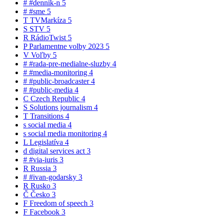
#
#dennik-n
5
#
#sme
5
T
TVMarkíza
5
S
STV
5
R
RádioTwist
5
P
Parlamentne volby 2023
5
V
Voľby
5
#
#rada-pre-medialne-sluzby
4
#
#media-monitoring
4
#
#public-broadcaster
4
#
#public-media
4
C
Czech Republic
4
S
Solutions journalism
4
T
Transitions
4
s
social media
4
s
social media monitoring
4
L
Legislatíva
4
d
digital services act
3
#
#via-iuris
3
R
Russia
3
#
#ivan-godarsky
3
R
Rusko
3
Č
Česko
3
F
Freedom of speech
3
F
Facebook
3