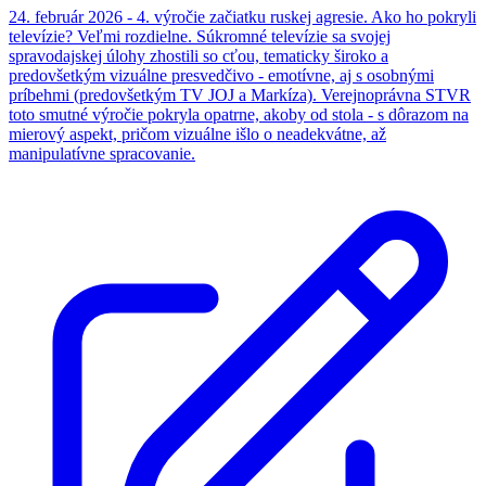
24. február 2026 - 4. výročie začiatku ruskej agresie. Ako ho pokryli
televízie? Veľmi rozdielne. Súkromné televízie sa svojej
spravodajskej úlohy zhostili so cťou, tematicky široko a
predovšetkým vizuálne presvedčivo - emotívne, aj s osobnými
príbehmi (predovšetkým TV JOJ a Markíza). Verejnoprávna STVR
toto smutné výročie pokryla opatrne, akoby od stola - s dôrazom na
mierový aspekt, pričom vizuálne išlo o neadekvátne, až
manipulatívne spracovanie.