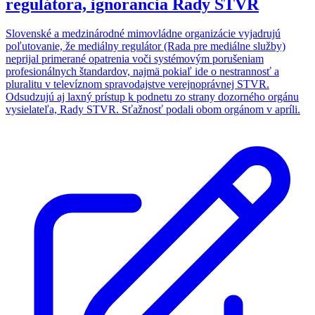
regulátora, ignorancia Rady STVR
Slovenské a medzinárodné mimovládne organizácie vyjadrujú
poľutovanie, že mediálny regulátor (Rada pre mediálne služby)
neprijal primerané opatrenia voči systémovým porušeniam
profesionálnych štandardov, najmä pokiaľ ide o nestrannosť a
pluralitu v televíznom spravodajstve verejnoprávnej STVR.
Odsudzujú aj laxný prístup k podnetu zo strany dozorného orgánu
vysielateľa, Rady STVR. Sťažnosť podali obom orgánom v apríli.