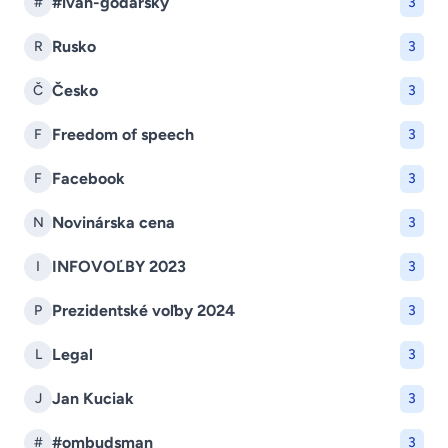
#ivan-godarsky
#
3
Rusko
R
3
Česko
Č
3
Freedom of speech
F
3
Facebook
F
3
Novinárska cena
N
3
INFOVOĽBY 2023
I
3
Prezidentské voľby 2024
P
3
Legal
L
3
Jan Kuciak
J
3
#ombudsman
#
3