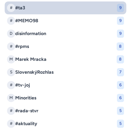
#ta3
#
9
#MEMO98
#
9
disinformation
D
9
#rpms
#
8
Marek Mracka
M
8
SlovenskýRozhlas
S
7
#tv-joj
#
6
Minorities
M
6
#rada-stvr
#
5
#aktuality
#
5