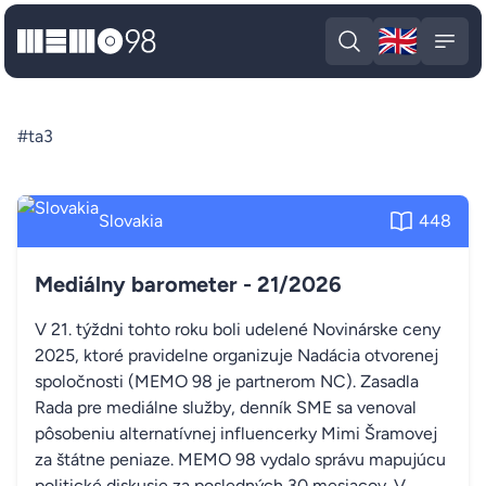
🇬🇧
MEMO98
Engli
Open search
Open
#ta3
Slovakia
448
Mediálny barometer - 21/2026
V 21. týždni tohto roku boli udelené Novinárske ceny
2025, ktoré pravidelne organizuje Nadácia otvorenej
spoločnosti (MEMO 98 je partnerom NC). Zasadla
Rada pre mediálne služby, denník SME sa venoval
pôsobeniu alternatívnej influencerky Mimi Šramovej
za štátne peniaze. MEMO 98 vydalo správu mapujúcu
politické diskusie za posledných 30 mesiacov. V