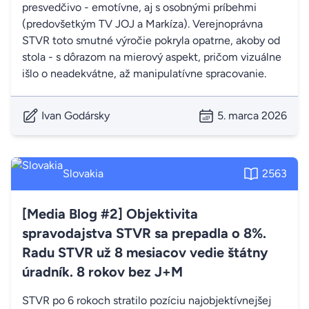
presvedčivo - emotívne, aj s osobnými príbehmi
(predovšetkým TV JOJ a Markíza). Verejnoprávna
STVR toto smutné výročie pokryla opatrne, akoby od
stola - s dôrazom na mierový aspekt, pričom vizuálne
išlo o neadekvátne, až manipulatívne spracovanie.
Ivan Godársky
5. marca 2026
Slovakia
2563
[Media Blog #2] Objektivita
spravodajstva STVR sa prepadla o 8%.
Radu STVR už 8 mesiacov vedie štátny
úradník. 8 rokov bez J+M
STVR po 6 rokoch stratilo pozíciu najobjektívnejšej