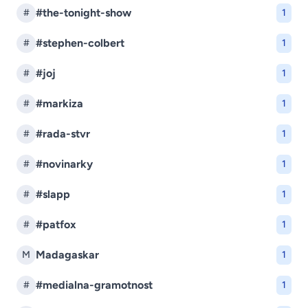
#the-tonight-show
#
1
#stephen-colbert
#
1
#joj
#
1
#markiza
#
1
#rada-stvr
#
1
#novinarky
#
1
#slapp
#
1
#patfox
#
1
Madagaskar
M
1
#medialna-gramotnost
#
1