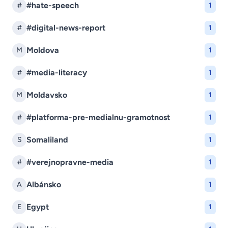
#hate-speech
#
1
#digital-news-report
#
1
Moldova
M
1
#media-literacy
#
1
Moldavsko
M
1
#platforma-pre-medialnu-gramotnost
#
1
Somaliland
S
1
#verejnopravne-media
#
1
Albánsko
A
1
Egypt
E
1