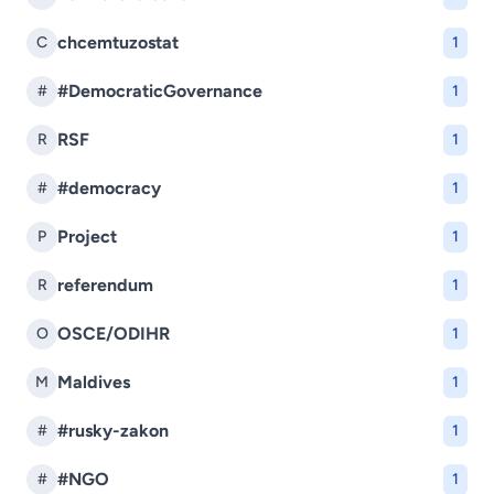
chcemtuzostat
C
1
#DemocraticGovernance
#
1
RSF
R
1
#democracy
#
1
Project
P
1
referendum
R
1
OSCE/ODIHR
O
1
Maldives
M
1
#rusky-zakon
#
1
#NGO
#
1