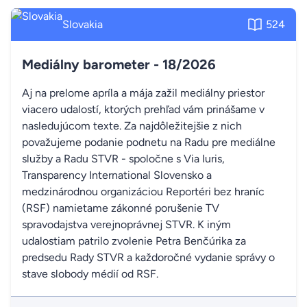
Slovakia
524
Mediálny barometer - 18/2026
Aj na prelome apríla a mája zažil mediálny priestor
viacero udalostí, ktorých prehľad vám prinášame v
nasledujúcom texte. Za najdôležitejšie z nich
považujeme podanie podnetu na Radu pre mediálne
služby a Radu STVR - spoločne s Via Iuris,
Transparency International Slovensko a
medzinárodnou organizáciou Reportéri bez hraníc
(RSF) namietame zákonné porušenie TV
spravodajstva verejnoprávnej STVR. K iným
udalostiam patrilo zvolenie Petra Benčúrika za
predsedu Rady STVR a každoročné vydanie správy o
stave slobody médií od RSF.