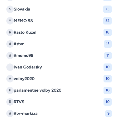
Slovakia
S
73
MEMO 98
M
52
Rasto Kuzel
R
18
#stvr
#
13
#memo98
#
11
Ivan Godarsky
I
10
volby2020
V
10
parlamentne volby 2020
P
10
RTVS
R
10
#tv-markiza
#
9