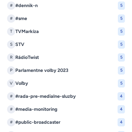
#dennik-n
#
5
#sme
#
5
TVMarkíza
T
5
STV
S
5
RádioTwist
R
5
Parlamentne volby 2023
P
5
Voľby
V
5
#rada-pre-medialne-sluzby
#
4
#media-monitoring
#
4
#public-broadcaster
#
4