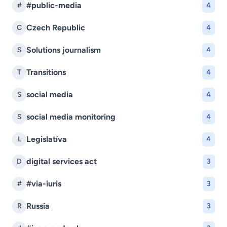
#public-media
#
4
Czech Republic
C
4
Solutions journalism
S
4
Transitions
T
4
social media
S
4
social media monitoring
S
4
Legislatíva
L
4
digital services act
D
3
#via-iuris
#
3
Russia
R
3