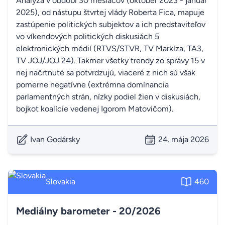
Analýza v období 30 mesiacov (október 2023 - január
2025), od nástupu štvrtej vlády Roberta Fica, mapuje
zastúpenie politických subjektov a ich predstaviteľov
vo víkendových politických diskusiách 5
elektronických médií (RTVS/STVR, TV Markíza, TA3,
TV JOJ/JOJ 24). Takmer všetky trendy zo správy 15 v
nej načrtnuté sa potvrdzujú, viaceré z nich sú však
pomerne negatívne (extrémna domínancia
parlamentných strán, nízky podiel žien v diskusiách,
bojkot koalície vedenej Igorom Matovičom).
Ivan Godársky
24. mája 2026
Slovakia
460
Mediálny barometer - 20/2026