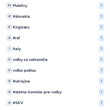
Maldivy
M
1
#slovakia
#
1
Kirgizsko
K
1
#rsf
#
1
Italy
I
1
voľby zo zahraničia
V
1
voľba poštou
V
1
#ukrajina
#
1
#statna-komisia-pre-volby
#
1
#SKV
#
1