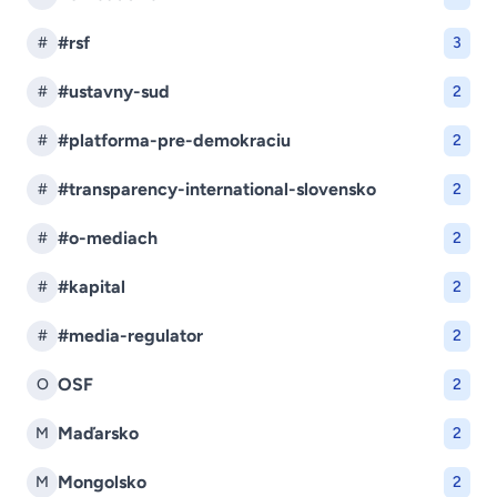
#rsf
#
3
#ustavny-sud
#
2
#platforma-pre-demokraciu
#
2
#transparency-international-slovensko
#
2
#o-mediach
#
2
#kapital
#
2
#media-regulator
#
2
OSF
O
2
Maďarsko
M
2
Mongolsko
M
2