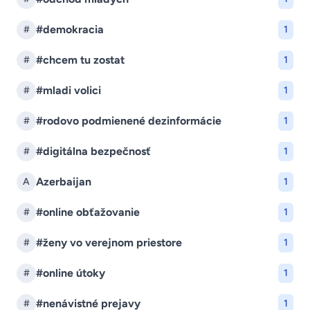
#demokracia
#
1
#chcem tu zostat
#
1
#mladi volici
#
1
#rodovo podmienené dezinformácie
#
1
#digitálna bezpečnosť
#
1
Azerbaijan
A
1
#online obťažovanie
#
1
#ženy vo verejnom priestore
#
1
#online útoky
#
1
#nenávistné prejavy
#
1