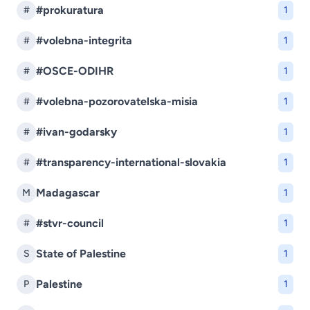
#prokuratura
#
1
#volebna-integrita
#
1
#OSCE-ODIHR
#
1
#volebna-pozorovatelska-misia
#
1
#ivan-godarsky
#
1
#transparency-international-slovakia
#
1
Madagascar
M
1
#stvr-council
#
1
State of Palestine
S
1
Palestine
P
1