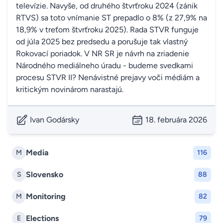
televízie. Navyše, od druhého štvrťroku 2024 (zánik
RTVS) sa toto vnímanie ST prepadlo o 8% (z 27,9% na
18,9% v treťom štvrťroku 2025). Rada STVR funguje
od júla 2025 bez predsedu a porušuje tak vlastný
Rokovací poriadok. V NR SR je návrh na zriadenie
Národného mediálneho úradu - budeme svedkami
procesu STVR II? Nenávistné prejavy voči médiám a
kritickým novinárom narastajú.
Ivan Godársky
18. februára 2026
Media
M
116
Slovensko
S
88
Monitoring
M
82
Elections
E
79