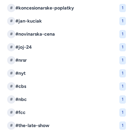
#koncesionarske-poplatky
#
1
#jan-kuciak
#
1
#novinarska-cena
#
1
#joj-24
#
1
#nrsr
#
1
#nyt
#
1
#cbs
#
1
#nbc
#
1
#fcc
#
1
#the-late-show
#
1