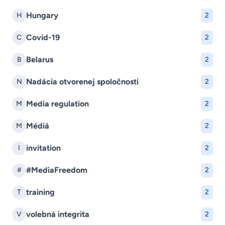
Hungary
H
2
Covid-19
C
2
Belarus
B
2
Nadácia otvorenej spoločnosti
N
2
Media regulation
M
2
Médiá
M
2
invitation
I
2
#MediaFreedom
#
2
training
T
2
volebná integrita
V
2