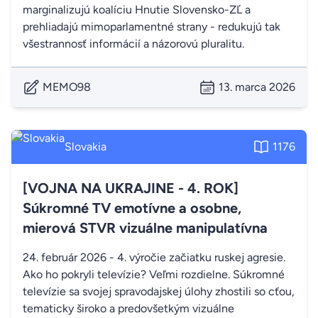
marginalizujú koalíciu Hnutie Slovensko-ZĽ a
prehliadajú mimoparlamentné strany - redukujú tak
všestrannosť informácií a názorovú pluralitu.
MEMO98
13. marca 2026
Slovakia
1176
[VOJNA NA UKRAJINE - 4. ROK]
Súkromné TV emotívne a osobne,
mierová STVR vizuálne manipulatívna
24. február 2026 - 4. výročie začiatku ruskej agresie.
Ako ho pokryli televízie? Veľmi rozdielne. Súkromné
televízie sa svojej spravodajskej úlohy zhostili so cťou,
tematicky široko a predovšetkým vizuálne