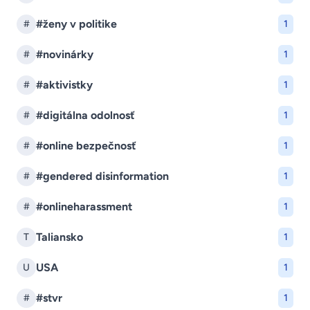
#ženy v politike
#
1
#novinárky
#
1
#aktivistky
#
1
#digitálna odolnosť
#
1
#online bezpečnosť
#
1
#gendered disinformation
#
1
#onlineharassment
#
1
Taliansko
T
1
USA
U
1
#stvr
#
1