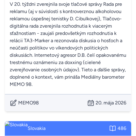
V 20. týždni zverejnila svoje tlačové správy Rada pre
reklamu (aj v súvislosti s kontroverznou alkoholovou
reklamou úspešnej tenistky D. Cibulkovej), Tlačovo-
digitálna rada zverejnila rozhodnutia k viacerým
sťažnostiam - zaujali predovšetkým rozhodnutia k
relácii TA3-Marker a rezonovala diskusia o hosťoch a
neúčasti politikov vo víkendových politických
diskusiách. Internetový agresor D.B. čelí opakovanému
trestnému oznámeniu za doxxing (cielené
zverejňovanie osobných údajov). Tieto a ďalšie správy,
doplnené o kontext, vám prináša Mediálny barometer
MEMO 98.
MEMO98
20. mája 2026
Slovakia
486