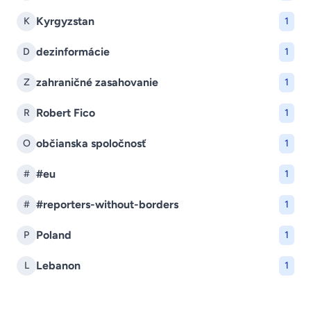
Kyrgyzstan
K
1
dezinformácie
D
1
zahraničné zasahovanie
Z
1
Robert Fico
R
1
občianska spoločnosť
O
1
#eu
#
1
#reporters-without-borders
#
1
Poland
P
1
Lebanon
L
1