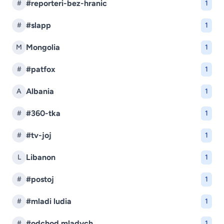
#reporteri-bez-hranic
#
1
#slapp
#
1
Mongolia
M
1
#patfox
#
1
Albania
A
1
#360-tka
#
1
#tv-joj
#
1
Libanon
L
1
#postoj
#
1
#mladi ludia
#
1
#odchod mladych
#
1