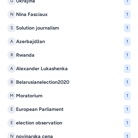
Ukrajina
U
1
Nina Fasciaux
N
1
Solution journalism
S
1
Azerbajdžan
A
1
Rwanda
R
1
Alexander Lukashenka
A
1
Belarusianelection2020
B
1
Moratorium
M
1
European Parliament
E
1
election observation
E
1
novinarska cena
N
1