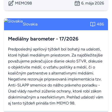
MEMO98
6. mája 2026
Slovakia
486
Mediálny barometer - 17/2026
Predposledný aprílový týždeň bol bohatý na udalosti,
ktoré hýbali mediálnym priestorom. Za najdôležitejšie
považujeme pokračujúce dianie okolo STVR, diskusie
o objektivite médií, o vzťahu politiky a médií, či o
koaličným partnerstve s alternatívnymi médiámi.
Negatívne rezonuje pripravovaná implementácia tzv.
Anti-SLAPP smernice do nášho právneho poriadku -
Úrad vlády navrhol zúženie ochrany, ktoré robí zákon
diskriminačným a neefektívnym. Prehľad udalostí vám
aj tento týždeň prináša tím MEMO 98.