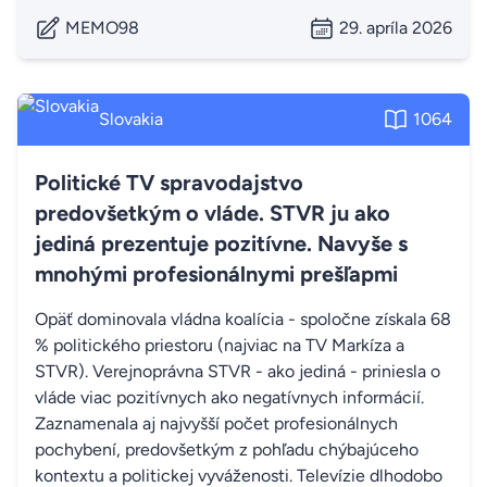
MEMO98
29. apríla 2026
Slovakia
1064
Politické TV spravodajstvo
predovšetkým o vláde. STVR ju ako
jediná prezentuje pozitívne. Navyše s
mnohými profesionálnymi prešľapmi
Opäť dominovala vládna koalícia - spoločne získala 68
% politického priestoru (najviac na TV Markíza a
STVR). Verejnoprávna STVR - ako jediná - priniesla o
vláde viac pozitívnych ako negatívnych informácií.
Zaznamenala aj najvyšší počet profesionálnych
pochybení, predovšetkým z pohľadu chýbajúceho
kontextu a politickej vyváženosti. Televízie dlhodobo