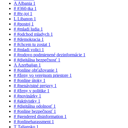
A
Albania
1
#
#360-tka
1
#
#tv-joj
1
L
Libanon
1
#
#postoj
1
#
#mladi ludia
1
#
#odchod mladych
1
#
#demokracia
1
#
#chcem tu zostat
1
#
#mladi volici
1
#
#rodovo podmienené dezinformácie
1
#
#digitálna bezpečnosť
1
A
Azerbaijan
1
#
#online obťažovanie
1
#
#ženy vo verejnom priestore
1
#
#online útoky
1
#
#nenávistné prejavy
1
#
#ženy v politike
1
#
#novinárky
1
#
#aktivistky
1
#
#digitálna odolnosť
1
#
#online bezpečnosť
1
#
#gendered disinformation
1
#
#onlineharassment
1
T
Taliansko
1