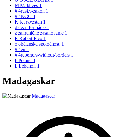
M
Maldives
1
#
#rusky-zakon
1
#
#NGO
1
K
Kyrgyzstan
1
d
dezinformácie
1
z
zahraničné zasahovanie
1
R
Robert Fico
1
o
občianska spoločnosť
1
#
#eu
1
#
#reporters-without-borders
1
P
Poland
1
L
Lebanon
1
Madagaskar
Madagascar