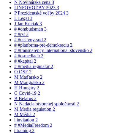
N
Novinárska cena
3
I
INFOVOĽBY 2023
3
P
Prezidentské voľby 2024
3
L
Legal
3
J
Jan Kuciak
3
#
#ombudsman
3
#
#rsf
3
#
#ustavny-sud
2
#
#platforma-pre-demokraciu
2
#
#transparency-international-slovensko
2
#
#o-mediach
2
#
#kapital
2
#
#media-regulator
2
O
OSF
2
M
Maďarsko
2
M
Mongolsko
2
H
Hungary
2
C
Covid-19
2
B
Belarus
2
N
Nadácia otvorenej spoločnosti
2
M
Media regulation
2
M
Médiá
2
i
invitation
2
#
#MediaFreedom
2
t
training
2