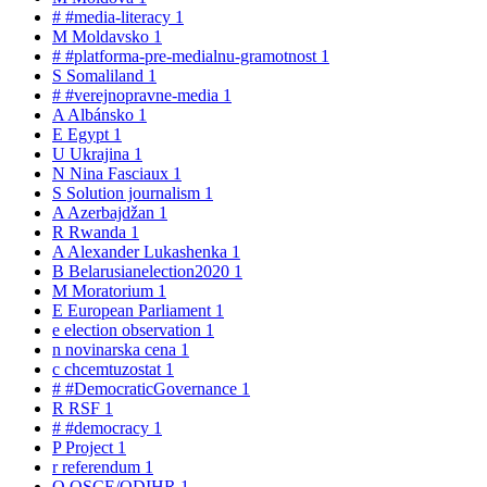
#
#media-literacy
1
M
Moldavsko
1
#
#platforma-pre-medialnu-gramotnost
1
S
Somaliland
1
#
#verejnopravne-media
1
A
Albánsko
1
E
Egypt
1
U
Ukrajina
1
N
Nina Fasciaux
1
S
Solution journalism
1
A
Azerbajdžan
1
R
Rwanda
1
A
Alexander Lukashenka
1
B
Belarusianelection2020
1
M
Moratorium
1
E
European Parliament
1
e
election observation
1
n
novinarska cena
1
c
chcemtuzostat
1
#
#DemocraticGovernance
1
R
RSF
1
#
#democracy
1
P
Project
1
r
referendum
1
O
OSCE/ODIHR
1