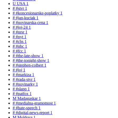
U
USA
1
#
#stvr
1
#
#koncesionarske-poplatky
1
#
#jan-kuciak
1
#
#novinarska-cena
1
#
#joj-24
1
#
#nrsr
1
#
#nyt
1
#
#cbs
1
#
#nbc
1
#
#fcc
1
#
#the-late-show
1
#
#the-tonight-show
1
#
#stephen-colbert
1
#
#joj
1
#
#markiza
1
#
#rada-stvr
1
#
#novinarky
1
#
#slapp
1
#
#patfox
1
M
Madagaskar
1
#
#medialna-gramotnost
1
#
#hate-speech
1
#
#digital-news-report
1
M
Moldova
1