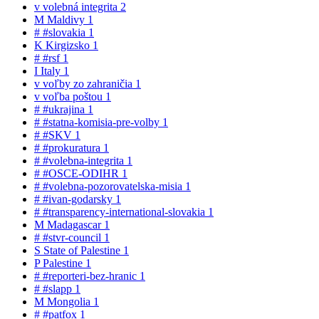
v
volebná integrita
2
M
Maldivy
1
#
#slovakia
1
K
Kirgizsko
1
#
#rsf
1
I
Italy
1
v
voľby zo zahraničia
1
v
voľba poštou
1
#
#ukrajina
1
#
#statna-komisia-pre-volby
1
#
#SKV
1
#
#prokuratura
1
#
#volebna-integrita
1
#
#OSCE-ODIHR
1
#
#volebna-pozorovatelska-misia
1
#
#ivan-godarsky
1
#
#transparency-international-slovakia
1
M
Madagascar
1
#
#stvr-council
1
S
State of Palestine
1
P
Palestine
1
#
#reporteri-bez-hranic
1
#
#slapp
1
M
Mongolia
1
#
#patfox
1