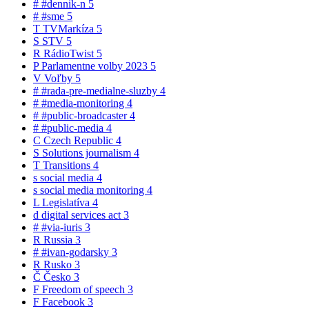
#
#dennik-n
5
#
#sme
5
T
TVMarkíza
5
S
STV
5
R
RádioTwist
5
P
Parlamentne volby 2023
5
V
Voľby
5
#
#rada-pre-medialne-sluzby
4
#
#media-monitoring
4
#
#public-broadcaster
4
#
#public-media
4
C
Czech Republic
4
S
Solutions journalism
4
T
Transitions
4
s
social media
4
s
social media monitoring
4
L
Legislatíva
4
d
digital services act
3
#
#via-iuris
3
R
Russia
3
#
#ivan-godarsky
3
R
Rusko
3
Č
Česko
3
F
Freedom of speech
3
F
Facebook
3