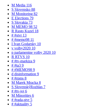
M
Media
116
S
Slovensko
88
M
Monitoring
82
E
Elections
79
S
Slovakia
73
M
MEMO 98
52
R
Rasto Kuzel
18
#
#stvr
13
#
#memo98
11
I
Ivan Godarsky
10
v
volby2020
10
p
parlamentne volby 2020
10
R
RTVS
10
#
#tv-markiza
9
#
#ta3
9
#
#MEMO98
9
d
disinformation
9
#
#rpms
8
M
Marek Mracka
8
S
SlovenskýRozhlas
7
#
#tv-joj
6
M
Minorities
6
#
#rada-stvr
5
#
#aktuality
5