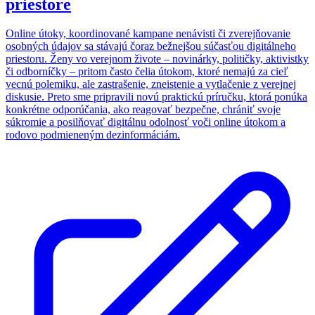
priestore
Online útoky, koordinované kampane nenávisti či zverejňovanie
osobných údajov sa stávajú čoraz bežnejšou súčasťou digitálneho
priestoru. Ženy vo verejnom živote – novinárky, političky, aktivistky
či odborníčky – pritom často čelia útokom, ktoré nemajú za cieľ
vecnú polemiku, ale zastrašenie, zneistenie a vytlačenie z verejnej
diskusie. Preto sme pripravili novú praktickú príručku, ktorá ponúka
konkrétne odporúčania, ako reagovať bezpečne, chrániť svoje
súkromie a posilňovať digitálnu odolnosť voči online útokom a
rodovo podmieneným dezinformáciám.