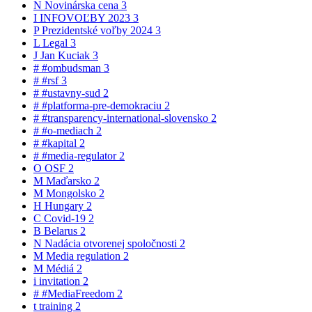
N
Novinárska cena
3
I
INFOVOĽBY 2023
3
P
Prezidentské voľby 2024
3
L
Legal
3
J
Jan Kuciak
3
#
#ombudsman
3
#
#rsf
3
#
#ustavny-sud
2
#
#platforma-pre-demokraciu
2
#
#transparency-international-slovensko
2
#
#o-mediach
2
#
#kapital
2
#
#media-regulator
2
O
OSF
2
M
Maďarsko
2
M
Mongolsko
2
H
Hungary
2
C
Covid-19
2
B
Belarus
2
N
Nadácia otvorenej spoločnosti
2
M
Media regulation
2
M
Médiá
2
i
invitation
2
#
#MediaFreedom
2
t
training
2