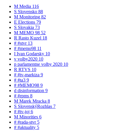
M
Media
116
S
Slovensko
88
M
Monitoring
82
E
Elections
79
S
Slovakia
73
M
MEMO 98
52
R
Rasto Kuzel
18
#
#stvr
13
#
#memo98
11
I
Ivan Godarsky
10
v
volby2020
10
p
parlamentne volby 2020
10
R
RTVS
10
#
#tv-markiza
9
#
#ta3
9
#
#MEMO98
9
d
disinformation
9
#
#rpms
8
M
Marek Mracka
8
S
SlovenskýRozhlas
7
#
#tv-joj
6
M
Minorities
6
#
#rada-stvr
5
#
#aktuality
5