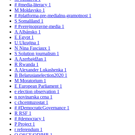
#
#media-literacy
1
M
Moldavsko
1
#
#platforma-pre-medialnu-gramotnost
1
S
Somaliland
1
#
#verejnopravne-media
1
A
Albánsko
1
E
Egypt
1
U
Ukrajina
1
N
Nina Fasciaux
1
S
Solution journalism
1
A
Azerbajdžan
1
R
Rwanda
1
A
Alexander Lukashenka
1
B
Belarusianelection2020
1
M
Moratorium
1
E
European Parliament
1
e
election observation
1
n
novinarska cena
1
c
chcemtuzostat
1
#
#DemocraticGovernance
1
R
RSF
1
#
#democracy
1
P
Project
1
r
referendum
1
O
OSCE/ODIHR
1