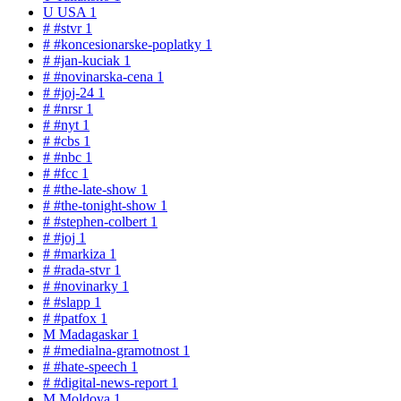
U
USA
1
#
#stvr
1
#
#koncesionarske-poplatky
1
#
#jan-kuciak
1
#
#novinarska-cena
1
#
#joj-24
1
#
#nrsr
1
#
#nyt
1
#
#cbs
1
#
#nbc
1
#
#fcc
1
#
#the-late-show
1
#
#the-tonight-show
1
#
#stephen-colbert
1
#
#joj
1
#
#markiza
1
#
#rada-stvr
1
#
#novinarky
1
#
#slapp
1
#
#patfox
1
M
Madagaskar
1
#
#medialna-gramotnost
1
#
#hate-speech
1
#
#digital-news-report
1
M
Moldova
1