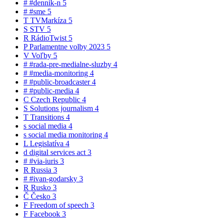
#
#dennik-n
5
#
#sme
5
T
TVMarkíza
5
S
STV
5
R
RádioTwist
5
P
Parlamentne volby 2023
5
V
Voľby
5
#
#rada-pre-medialne-sluzby
4
#
#media-monitoring
4
#
#public-broadcaster
4
#
#public-media
4
C
Czech Republic
4
S
Solutions journalism
4
T
Transitions
4
s
social media
4
s
social media monitoring
4
L
Legislatíva
4
d
digital services act
3
#
#via-iuris
3
R
Russia
3
#
#ivan-godarsky
3
R
Rusko
3
Č
Česko
3
F
Freedom of speech
3
F
Facebook
3