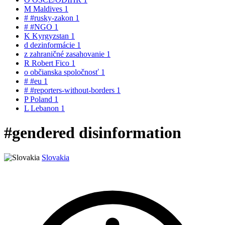
M
Maldives
1
#
#rusky-zakon
1
#
#NGO
1
K
Kyrgyzstan
1
d
dezinformácie
1
z
zahraničné zasahovanie
1
R
Robert Fico
1
o
občianska spoločnosť
1
#
#eu
1
#
#reporters-without-borders
1
P
Poland
1
L
Lebanon
1
#gendered disinformation
Slovakia