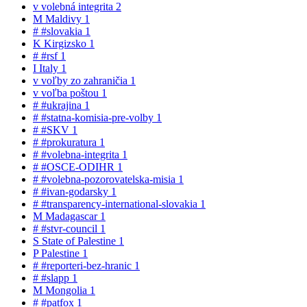
v
volebná integrita
2
M
Maldivy
1
#
#slovakia
1
K
Kirgizsko
1
#
#rsf
1
I
Italy
1
v
voľby zo zahraničia
1
v
voľba poštou
1
#
#ukrajina
1
#
#statna-komisia-pre-volby
1
#
#SKV
1
#
#prokuratura
1
#
#volebna-integrita
1
#
#OSCE-ODIHR
1
#
#volebna-pozorovatelska-misia
1
#
#ivan-godarsky
1
#
#transparency-international-slovakia
1
M
Madagascar
1
#
#stvr-council
1
S
State of Palestine
1
P
Palestine
1
#
#reporteri-bez-hranic
1
#
#slapp
1
M
Mongolia
1
#
#patfox
1