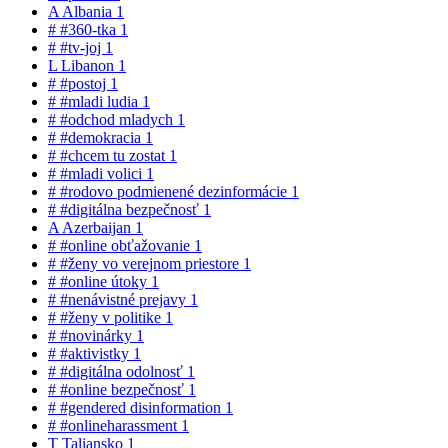
A
Albania
1
#
#360-tka
1
#
#tv-joj
1
L
Libanon
1
#
#postoj
1
#
#mladi ludia
1
#
#odchod mladych
1
#
#demokracia
1
#
#chcem tu zostat
1
#
#mladi volici
1
#
#rodovo podmienené dezinformácie
1
#
#digitálna bezpečnosť
1
A
Azerbaijan
1
#
#online obťažovanie
1
#
#ženy vo verejnom priestore
1
#
#online útoky
1
#
#nenávistné prejavy
1
#
#ženy v politike
1
#
#novinárky
1
#
#aktivistky
1
#
#digitálna odolnosť
1
#
#online bezpečnosť
1
#
#gendered disinformation
1
#
#onlineharassment
1
T
Taliansko
1