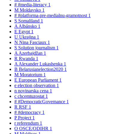
#
#media-literacy
1
M
Moldavsko
1
#
#platforma-pre-medialnu-gramotnost
1
S
Somaliland
1
A
Albánsko
1
E
Egypt
1
U
Ukrajina
1
N
Nina Fasciaux
1
S
Solution journalism
1
A
Azerbajdžan
1
R
Rwanda
1
A
Alexander Lukashenka
1
B
Belarusianelection2020
1
M
Moratorium
1
E
European Parliament
1
e
election observation
1
n
novinarska cena
1
c
chcemtuzostat
1
#
#DemocraticGovernance
1
R
RSF
1
#
#democracy
1
P
Project
1
r
referendum
1
O
OSCE/ODIHR
1
M
Maldives
1