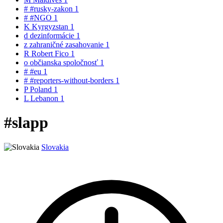
#
#rusky-zakon
1
#
#NGO
1
K
Kyrgyzstan
1
d
dezinformácie
1
z
zahraničné zasahovanie
1
R
Robert Fico
1
o
občianska spoločnosť
1
#
#eu
1
#
#reporters-without-borders
1
P
Poland
1
L
Lebanon
1
#slapp
Slovakia