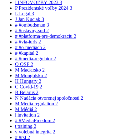
I
INFOVOĽBY 2023
3
P
Prezidentské voľby 2024
3
L
Legal
3
J
Jan Kuciak
3
#
#ombudsman
3
#
#ustavny-sud
2
#
#platforma-pre-demokraciu
2
#
#via-iuris
2
#
#o-mediach
2
#
#kapital
2
#
#media-regulator
2
O
OSF
2
M
Maďarsko
2
M
Mongolsko
2
H
Hungary
2
C
Covid-19
2
B
Belarus
2
N
Nadácia otvorenej spoločnosti
2
M
Media regulation
2
M
Médiá
2
i
invitation
2
#
#MediaFreedom
2
t
training
2
v
volebná integrita
2
#
#rsf
2