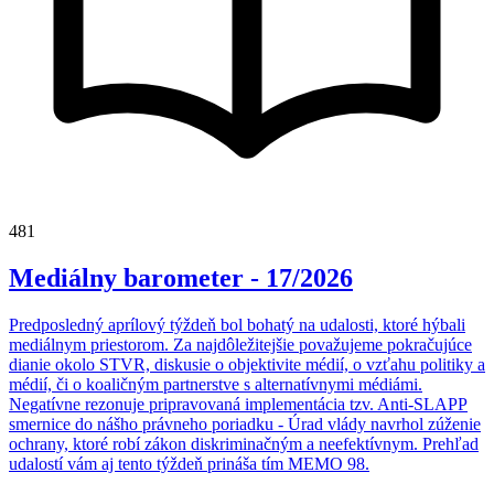
481
Mediálny barometer - 17/2026
Predposledný aprílový týždeň bol bohatý na udalosti, ktoré hýbali
mediálnym priestorom. Za najdôležitejšie považujeme pokračujúce
dianie okolo STVR, diskusie o objektivite médií, o vzťahu politiky a
médií, či o koaličným partnerstve s alternatívnymi médiámi.
Negatívne rezonuje pripravovaná implementácia tzv. Anti-SLAPP
smernice do nášho právneho poriadku - Úrad vlády navrhol zúženie
ochrany, ktoré robí zákon diskriminačným a neefektívnym. Prehľad
udalostí vám aj tento týždeň prináša tím MEMO 98.