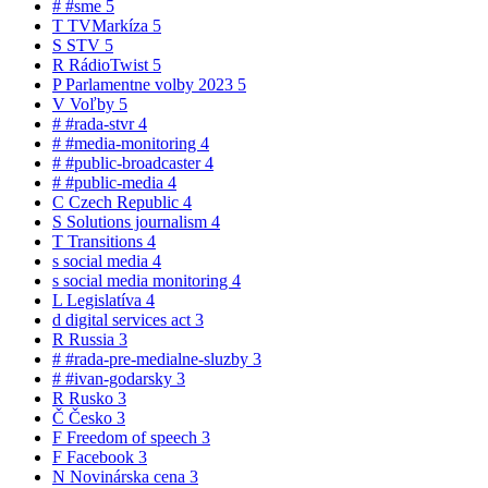
#
#sme
5
T
TVMarkíza
5
S
STV
5
R
RádioTwist
5
P
Parlamentne volby 2023
5
V
Voľby
5
#
#rada-stvr
4
#
#media-monitoring
4
#
#public-broadcaster
4
#
#public-media
4
C
Czech Republic
4
S
Solutions journalism
4
T
Transitions
4
s
social media
4
s
social media monitoring
4
L
Legislatíva
4
d
digital services act
3
R
Russia
3
#
#rada-pre-medialne-sluzby
3
#
#ivan-godarsky
3
R
Rusko
3
Č
Česko
3
F
Freedom of speech
3
F
Facebook
3
N
Novinárska cena
3