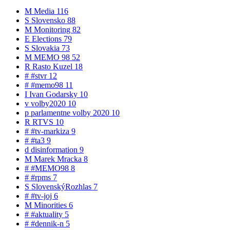
M
Media
116
S
Slovensko
88
M
Monitoring
82
E
Elections
79
S
Slovakia
73
M
MEMO 98
52
R
Rasto Kuzel
18
#
#stvr
12
#
#memo98
11
I
Ivan Godarsky
10
v
volby2020
10
p
parlamentne volby 2020
10
R
RTVS
10
#
#tv-markiza
9
#
#ta3
9
d
disinformation
9
M
Marek Mracka
8
#
#MEMO98
8
#
#rpms
7
S
SlovenskýRozhlas
7
#
#tv-joj
6
M
Minorities
6
#
#aktuality
5
#
#dennik-n
5