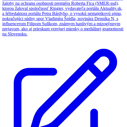
žaloby na ochranu osobnosti premiéra Roberta Fica (SMER-ssd),
ktorou žaloval spoločnosť Ringier, vydavateľa portálu Aktuality.sk,
a šéfredaktora portálu Petra Bárdyho, o vysokú nemajetkovú ujmu,
pokračujúci súdny spor Vladimíra Šnídla, novinára Denníka N, s
influencerom Filipom Sulíkom, známym hanlivým a mizogýnnym
prejavom, ako aj prieskum verejnej mienky o mediálnej gramotnosti
na Slovensku.