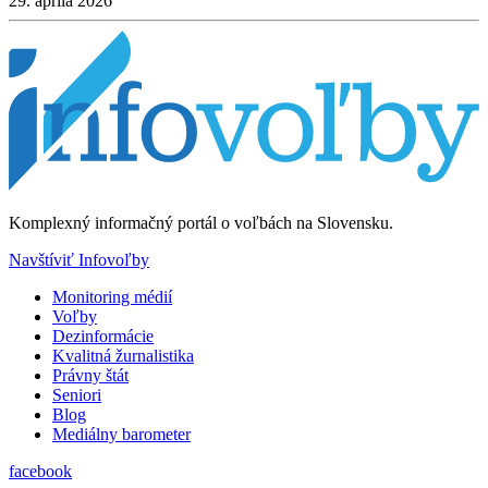
29. apríla 2026
Komplexný informačný portál o voľbách na Slovensku.
Navštíviť Infovoľby
Monitoring médií
Voľby
Dezinformácie
Kvalitná žurnalistika
Právny štát
Seniori
Blog
Mediálny barometer
facebook