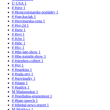
U
USA
1
#
#stvr
1
#
#koncesionarske-poplatky
1
#
#jan-kuciak
1
#
#novinarska-cena
1
#
#joj-24
1
#
#nrsr
1
#
#nyt
1
#
#cbs
1
#
#nbc
1
#
#fcc
1
#
#the-late-show
1
#
#the-tonight-show
1
#
#stephen-colbert
1
#
#joj
1
#
#markiza
1
#
#rada-stvr
1
#
#novinarky
1
#
#slapp
1
#
#patfox
1
M
Madagaskar
1
#
#medialna-gramotnost
1
#
#hate-speech
1
#
#digital-news-report
1
M
Moldova
1