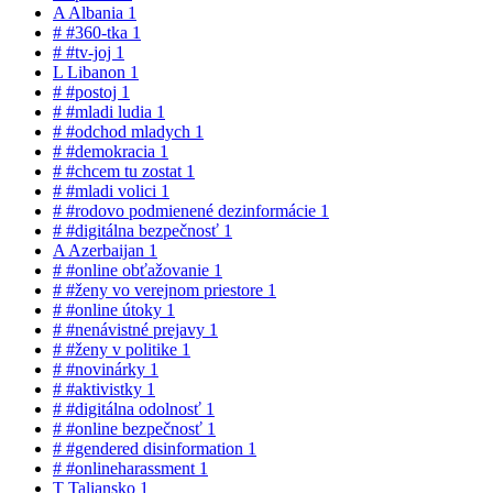
A
Albania
1
#
#360-tka
1
#
#tv-joj
1
L
Libanon
1
#
#postoj
1
#
#mladi ludia
1
#
#odchod mladych
1
#
#demokracia
1
#
#chcem tu zostat
1
#
#mladi volici
1
#
#rodovo podmienené dezinformácie
1
#
#digitálna bezpečnosť
1
A
Azerbaijan
1
#
#online obťažovanie
1
#
#ženy vo verejnom priestore
1
#
#online útoky
1
#
#nenávistné prejavy
1
#
#ženy v politike
1
#
#novinárky
1
#
#aktivistky
1
#
#digitálna odolnosť
1
#
#online bezpečnosť
1
#
#gendered disinformation
1
#
#onlineharassment
1
T
Taliansko
1