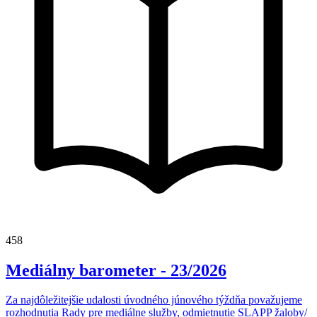
458
Mediálny barometer - 23/2026
Za najdôležitejšie udalosti úvodného júnového týždňa považujeme
rozhodnutia Rady pre mediálne služby, odmietnutie SLAPP žaloby/