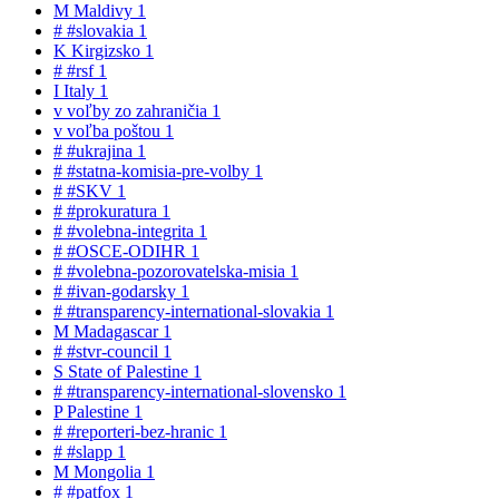
M
Maldivy
1
#
#slovakia
1
K
Kirgizsko
1
#
#rsf
1
I
Italy
1
v
voľby zo zahraničia
1
v
voľba poštou
1
#
#ukrajina
1
#
#statna-komisia-pre-volby
1
#
#SKV
1
#
#prokuratura
1
#
#volebna-integrita
1
#
#OSCE-ODIHR
1
#
#volebna-pozorovatelska-misia
1
#
#ivan-godarsky
1
#
#transparency-international-slovakia
1
M
Madagascar
1
#
#stvr-council
1
S
State of Palestine
1
#
#transparency-international-slovensko
1
P
Palestine
1
#
#reporteri-bez-hranic
1
#
#slapp
1
M
Mongolia
1
#
#patfox
1