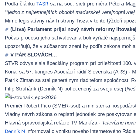
Podľa článku
sa na soc. sieti premiéra Pétera Magy
TASR
“‘
jedno z najtemnejších období maďarskej verejnoprávnej
Mimo legislatívny návrh strany Tisza v tento týždeň upo
(Litva) Parlament prijal nový návrh reformy litovsk
#
Počas procesu jeho schvalovania boli vyňaté najspornejš
upozorňujú, že v súčasnom znení by podľa zákona mohla
V PÁR SLOVÁCH…
#
STVR odvysielala špeciálny program pri príležitosti 100.
Konal sa 57. kongres Asociácií rádií Slovenska (ARS) - 
Patrik Ziman sa stal generálnym riaditeľom spoločnosti 
Filip Struhárik (Denník N) bol ocenený za svoju esej (
Nešť
Premiér Robert Fico (SMER-ssd) a ministerka hospodárstv
Vládny návrh zákona o registri jednotiek pre poskytovani
Hlavná spravodajská relácie TV Markíza -
Televízne novi
informoval o vzniku nového internetového Rádia
Denník N