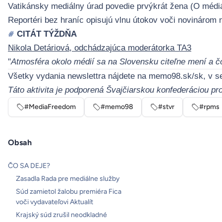
Vatikánsky mediálny úrad povedie prvýkrát žena (
O médi
Reportéri bez hraníc opisujú vlnu útokov voči novinárom n
CITÁT TÝŽDŇA
#
Nikola Detáriová, odchádzajúca moderátorka TA3
"
Atmosféra okolo médií sa na Slovensku citeľne mení a čo
Všetky vydania newslettra nájdete na
memo98.sk/sk
, v s
Táto aktivita je podporená Švajčiarskou konfederáciou p
#MediaFreedom
#memo98
#stvr
#rpms
Obsah
ČO SA DEJE?
Zasadla Rada pre mediálne služby
Súd zamietol žalobu premiéra Fica
voči vydavateľovi Aktualít
Krajský súd zrušil neodkladné