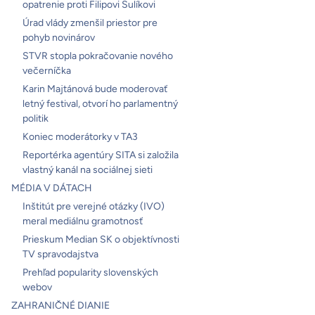
opatrenie proti Filipovi Sulíkovi
Úrad vlády zmenšil priestor pre
pohyb novinárov
STVR stopla pokračovanie nového
večerníčka
Karin Majtánová bude moderovať
letný festival, otvorí ho parlamentný
politik
Koniec moderátorky v TA3
Reportérka agentúry SITA si založila
vlastný kanál na sociálnej sieti
MÉDIA V DÁTACH
Inštitút pre verejné otázky (IVO)
meral mediálnu gramotnosť
Prieskum Median SK o objektívnosti
TV spravodajstva
Prehľad popularity slovenských
webov
ZAHRANIČNÉ DIANIE