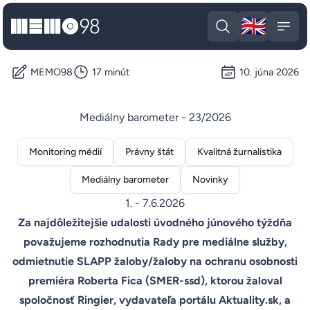
🇬🇧
MEMO98
Engli
Open search
Open
MEMO98
17 minút
10. júna 2026
Mediálny barometer - 23/2026
Monitoring médií
Právny štát
Kvalitná žurnalistika
Mediálny barometer
Novinky
1. - 7.6.2026
Za najdôležitejšie udalosti úvodného júnového týždňa
považujeme rozhodnutia Rady pre mediálne služby,
odmietnutie SLAPP žaloby/žaloby na ochranu osobnosti
premiéra Roberta Fica (SMER-ssd), ktorou žaloval
spoločnosť Ringier, vydavateľa portálu Aktuality.sk, a