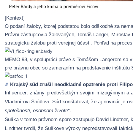
[Kontext]
O podaní žaloby, ktorej podstatou bolo odškodné za nema
Právni zástupcovia žalovaných, Tomáš Langer, Miroslav Ko
strategickú žalobu proti verejnej účasti.
Pohľad na proces p
MEMO 98, v spolupráci práve s Tomášom Langerom sa v ob
pre právnu obec so zameraním na predstavenie inštitútu 
Krajský súd zrušil neodkladné opatrenie proti Filipo
#
Influencer, známy predovšetkým svojim mizogýnnym a a
Vladimírovi Šnídlovi.
Súd konštatoval, že aj novinár je o
spoločnosti, osobnom živote
“.
Su
l
íka v tomto právnom spore zastupuje David Lindtner, k
Lindtner tvrdil, že Sulíkove výroky nepredstavovali faktic