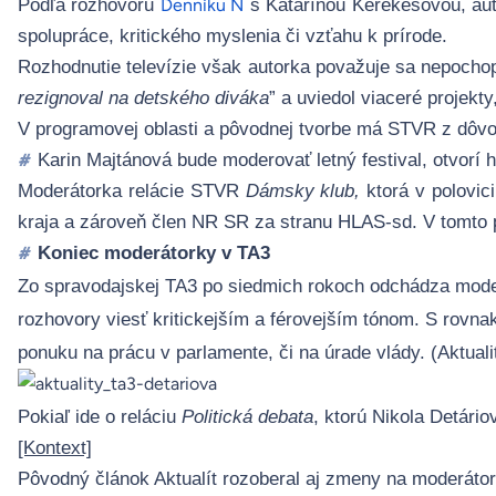
Podľa rozhovoru
s Katarínou Kerekesovou, aut
Denníku N
spolupráce, kritického myslenia či vzťahu k prírode.
R
ozhodnutie televízie
však autorka považuje sa nepochop
rezignoval na detského diváka
” a uviedol viaceré projekt
V programovej oblasti a pôvodnej tvorbe má
STVR z dôvo
Karin Majtánová bude moderovať letný festival, otvorí h
#
Moderátorka relácie STVR
Dámsky klub,
ktorá v polovi
kraja a zároveň člen NR SR za stranu HLAS-sd. V tomto 
Koniec moderátorky v TA3
#
Zo spravodajskej TA3 po siedmich rokoch odchádza moder
rozhovory viesť kritickejším a férovejším tónom. S rovnak
ponuku na prácu v parlamente, či na úrade vlády. (
Aktuali
Pokiaľ ide o
reláci
u
Politická debata
, ktorú Nikola Detár
[Kontext]
Pôvodný
článok
Aktualít rozoberal aj zmeny na moderáto