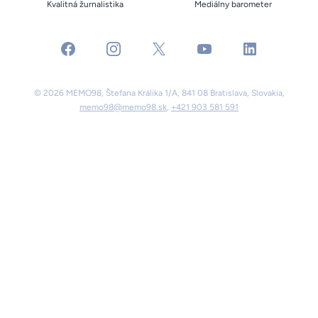
Kvalitná žurnalistika
Mediálny barometer
facebook
instagram
x
youtube
linkedin
© 2026 MEMO98, Štefana Králika 1/A, 841 08 Bratislava, Slovakia,
memo98@memo98.sk
,
+421 903 581 591