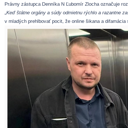
Právny zástupca Denníka N Ľubomír Zlocha označuje roz
„
Keď štátne orgány a súdy odmietnu rýchlo a razantne zas
v mladých prehlbovať pocit, že online šikana a difamácia 