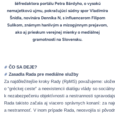
šéfredaktora portálu Petra Bárdyho, o vysokú
nemajetkovú ujmu, pokračujúci súdny spor Vladimíra
Šnídla, novinára Denníka N, s influencerom Filipom
Sulíkom, známym hanlivým a mizogýnnym prejavom,
ako aj prieskum verejnej mienky o mediálnej
gramotnosti na Slovensku.
ČO SA DEJE?
#
Zasadla Rada pre mediálne služby
#
Za najdôležitejšie kroky Rady (RpMS) považujeme: ulož
o “gréckej ceste” a neexistencii dialógu vlády so sociál
k nezabezpečeniu objekt
í
vnosti a nestrannosti spravodaj
Rada takisto začala aj viacero správnych konaní: za naj
a nestrannosť. V inom prípade Rada, neosvojila si pôvo