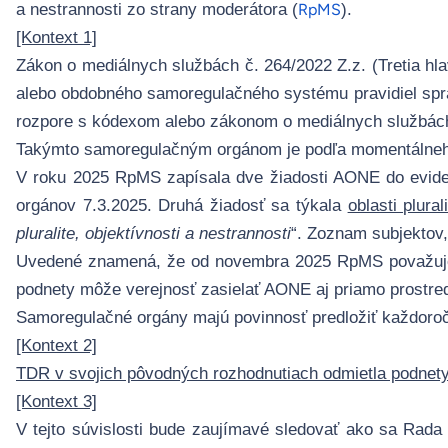
a nestrannosti zo strany moderátora (
).
RpMS
[Kontext 1]
Zákon o mediálnych službách č. 264/2022 Z.z
. (Tretia 
alebo obdobného samoregulačného systému pravidiel sprá
rozpore s kódexom alebo zákonom o mediálnych službách
Takýmto samoregulačným orgánom je podľa momentálne
V roku 2025 RpMS zapísala dve žiadosti AONE do evid
orgánov 7.3.2025. Druhá žiadosť sa týkala
oblasti plural
pluralite, objektívnosti a nestrannosti
“. Zoznam subjektov,
Uvedené znamená, že od novembra 2025 RpMS považuje A
podnety môže verejnosť zasielať AONE aj priamo prostr
Samoregulačné orgány majú povinnosť predložiť každoročn
[Kontext 2]
TDR v svojich pôvodných rozhodnutiach odmietla podnet
[Kontext 3]
V tejto súvislosti bude zaujímavé sledovať ako sa Rad