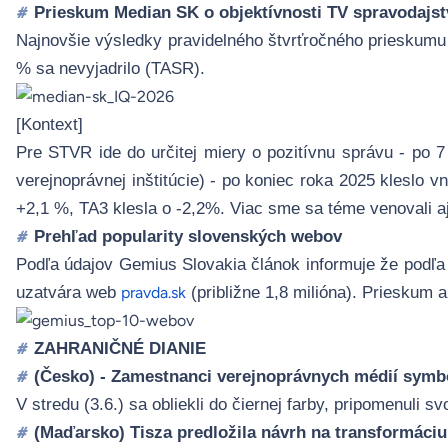
Prieskum Median SK o objektívnosti TV spravodajst
#
Najnovšie výsledky pravidelného štvrťročného
prieskumu
% sa nevyjadrilo (
TASR
).
[Kontext]
Pre STVR ide do určitej miery o pozitívnu správu - po 7
verejnoprávnej inštitúcie) - po koniec roka 2025 kleslo
+2,1 %, TA3 klesla o -2,2%. Viac sme sa téme venovali 
Prehľad popularity slovenských webov
#
Podľa údajov Gemius Slovakia článok informuje že podľa
uzatvára web
(približne 1,8 milióna). Prieskum 
pravda.sk
ZAHRANIČNÉ DIANIE
#
(Česko) - Zamestnanci verejnoprávnych médií symbo
#
V stredu (3.6.) sa obliekli do čiernej farby, pripomenuli sv
(Maďarsko) Tisza predložila návrh na transformáci
#