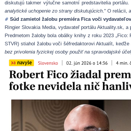
diskutujú takmer výlučne samotní predstavitelia portálu. 
analytické uchopenie zo strany diskutujúcich
." O relácii
Súd zamietol žalobu premiéra Fica voči vydavateľovi
#
Ringier Slovakia Media, vydavateľ portálu
Aktuality.sk
, a
Predmetom žaloby bola
obálky knihy
z roku 2023 „
Fico:
STVR) stiahol žalobu voči šéfredaktorovi Aktualít, keďže 
bez privolenia fyzickej osoby použiť na spravodajské úče