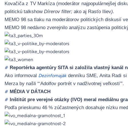
Kovačiča z TV Markíza (moderátor najpopulárnejšej disku
politickú talkshow
Dírerov
filter
;
ako aj Ras
ťo Iliev
).
MEMO 98 sa tlaku na moderátorov politických diskusií v
MEMO 98 nedávno zverejnilo
analýzu
zastúpenia politick
Reportérka agentúry SITA si založila vlastný kanál na
#
Ako informoval
denníku SME, Anita Radi si 
Dezinfomaják
Merza by našli “‘Adolfov portrét v nadživotnej veľkosti’”.
MÉDIA V DÁTACH
#
Inštitút pre verejné otázky (IVO) meral mediálnu g
#
Podľa prieskumu 46 % zúčastnených dosahuje nízku medi