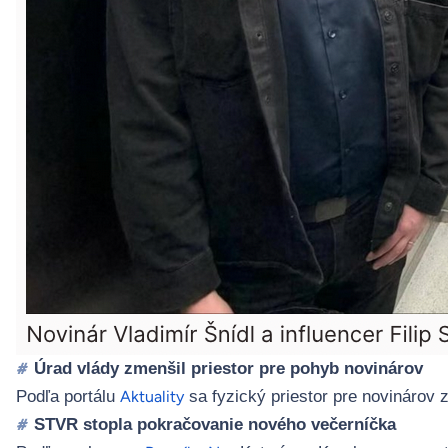
Úrad vlády zmenšil priestor pre pohyb novinárov
#
Podľa portálu
sa fyzický priestor pre novinárov 
Aktuality
STVR stopla pokračovanie nového večerníčka
#