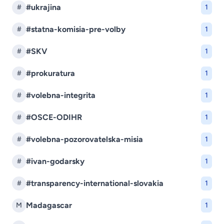
#ukrajina
#
1
#statna-komisia-pre-volby
#
1
#SKV
#
1
#prokuratura
#
1
#volebna-integrita
#
1
#OSCE-ODIHR
#
1
#volebna-pozorovatelska-misia
#
1
#ivan-godarsky
#
1
#transparency-international-slovakia
#
1
Madagascar
M
1