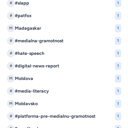
#slapp
#
1
#patfox
#
1
Madagaskar
M
1
#medialna-gramotnost
#
1
#hate-speech
#
1
#digital-news-report
#
1
Moldova
M
1
#media-literacy
#
1
Moldavsko
M
1
#platforma-pre-medialnu-gramotnost
#
1