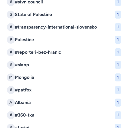
#stvr-council
#
1
State of Palestine
S
1
#transparency-international-slovensko
#
1
Palestine
P
1
#reporteri-bez-hranic
#
1
#slapp
#
1
Mongolia
M
1
#patfox
#
1
Albania
A
1
#360-tka
#
1
#tv-joj
#
1