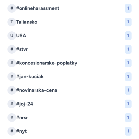
#onlineharassment
#
1
Taliansko
T
1
USA
U
1
#stvr
#
1
#koncesionarske-poplatky
#
1
#jan-kuciak
#
1
#novinarska-cena
#
1
#joj-24
#
1
#nrsr
#
1
#nyt
#
1