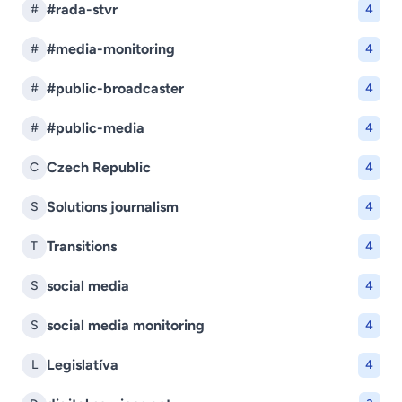
#rada-stvr
#
4
#media-monitoring
#
4
#public-broadcaster
#
4
#public-media
#
4
Czech Republic
C
4
Solutions journalism
S
4
Transitions
T
4
social media
S
4
social media monitoring
S
4
Legislatíva
L
4