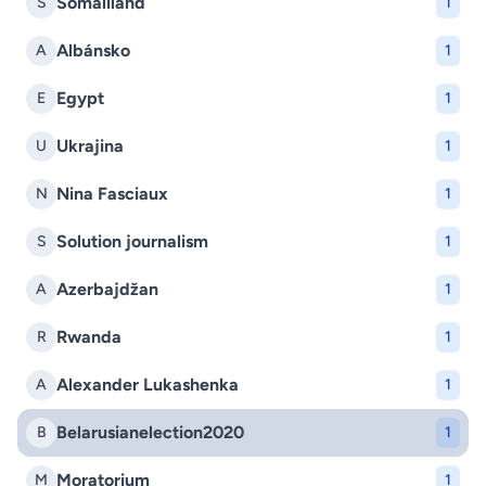
Somaliland
S
1
Albánsko
A
1
Egypt
E
1
Ukrajina
U
1
Nina Fasciaux
N
1
Solution journalism
S
1
Azerbajdžan
A
1
Rwanda
R
1
Alexander Lukashenka
A
1
Belarusianelection2020
B
1
Moratorium
M
1