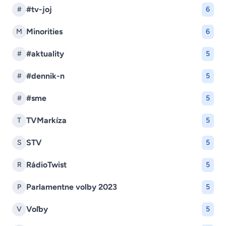
#tv-joj
#
6
Minorities
M
6
#aktuality
#
5
#dennik-n
#
5
#sme
#
5
TVMarkíza
T
5
STV
S
5
RádioTwist
R
5
Parlamentne volby 2023
P
5
Voľby
V
5