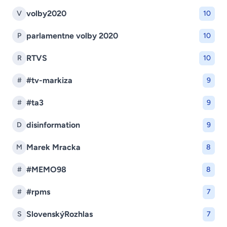
volby2020
V
10
parlamentne volby 2020
P
10
RTVS
R
10
#tv-markiza
#
9
#ta3
#
9
disinformation
D
9
Marek Mracka
M
8
#MEMO98
#
8
#rpms
#
7
SlovenskýRozhlas
S
7