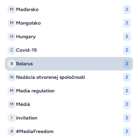
Maďarsko
M
2
Mongolsko
M
2
Hungary
H
2
Covid-19
C
2
Belarus
B
2
Nadácia otvorenej spoločnosti
N
2
Media regulation
M
2
Médiá
M
2
invitation
I
2
#MediaFreedom
#
2