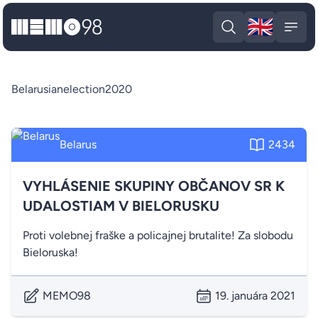
🇬🇧
MEMO98
Engli
Open search
Open
Belarusianelection2020
Belarus
2434
VYHLÁSENIE SKUPINY OBČANOV SR K
UDALOSTIAM V BIELORUSKU
Proti volebnej fraške a policajnej brutalite! Za slobodu
Bieloruska!
MEMO98
19. januára 2021