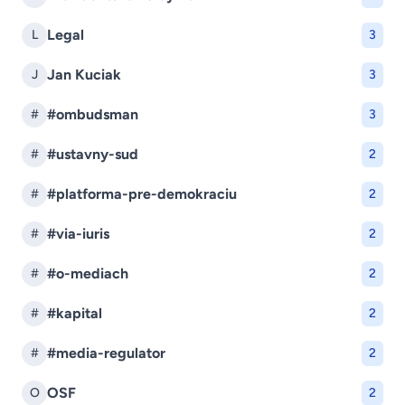
Legal
L
3
Jan Kuciak
J
3
#ombudsman
#
3
#ustavny-sud
#
2
#platforma-pre-demokraciu
#
2
#via-iuris
#
2
#o-mediach
#
2
#kapital
#
2
#media-regulator
#
2
OSF
O
2