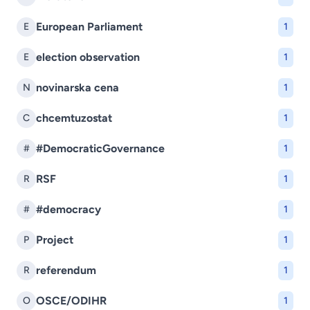
European Parliament
E
1
election observation
E
1
novinarska cena
N
1
chcemtuzostat
C
1
#DemocraticGovernance
#
1
RSF
R
1
#democracy
#
1
Project
P
1
referendum
R
1
OSCE/ODIHR
O
1