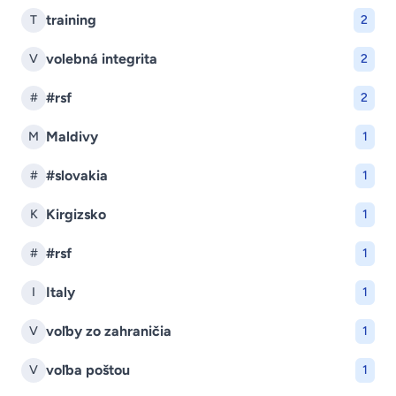
training
T
2
volebná integrita
V
2
#rsf
#
2
Maldivy
M
1
#slovakia
#
1
Kirgizsko
K
1
#rsf
#
1
Italy
I
1
voľby zo zahraničia
V
1
voľba poštou
V
1