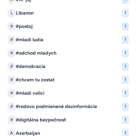
Libanon
L
1
#postoj
#
1
#mladi ludia
#
1
#odchod mladych
#
1
#demokracia
#
1
#chcem tu zostat
#
1
#mladi volici
#
1
#rodovo podmienené dezinformácie
#
1
#digitálna bezpečnosť
#
1
Azerbaijan
A
1