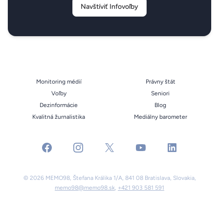
Navštíviť Infovoľby
Monitoring médií
Právny štát
Voľby
Seniori
Dezinformácie
Blog
Kvalitná žurnalistika
Mediálny barometer
facebook
instagram
x
youtube
linkedin
© 2026 MEMO98, Štefana Králika 1/A, 841 08 Bratislava, Slovakia,
memo98@memo98.sk
,
+421 903 581 591