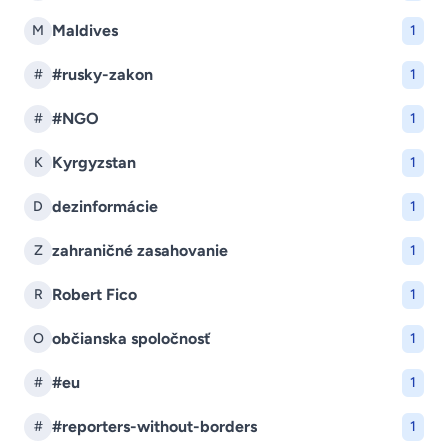
Maldives
M
1
#rusky-zakon
#
1
#NGO
#
1
Kyrgyzstan
K
1
dezinformácie
D
1
zahraničné zasahovanie
Z
1
Robert Fico
R
1
občianska spoločnosť
O
1
#eu
#
1
#reporters-without-borders
#
1