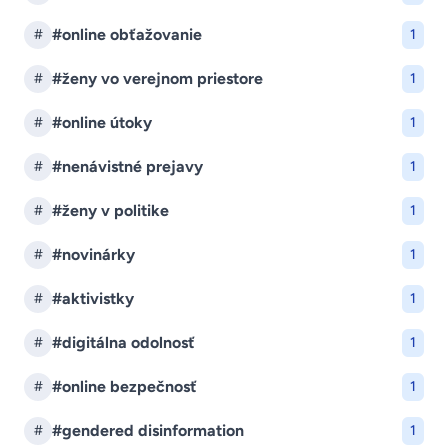
#online obťažovanie
#
1
#ženy vo verejnom priestore
#
1
#online útoky
#
1
#nenávistné prejavy
#
1
#ženy v politike
#
1
#novinárky
#
1
#aktivistky
#
1
#digitálna odolnosť
#
1
#online bezpečnosť
#
1
#gendered disinformation
#
1