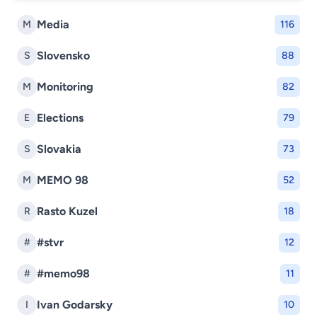
Media
M
116
Slovensko
S
88
Monitoring
M
82
Elections
E
79
Slovakia
S
73
MEMO 98
M
52
Rasto Kuzel
R
18
#stvr
#
12
#memo98
#
11
Ivan Godarsky
I
10