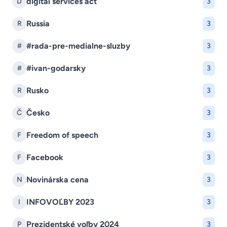
digital services act
D
3
Russia
R
3
#rada-pre-medialne-sluzby
#
3
#ivan-godarsky
#
3
Rusko
R
3
Česko
Č
3
Freedom of speech
F
3
Facebook
F
3
Novinárska cena
N
3
INFOVOĽBY 2023
I
3
Prezidentské voľby 2024
P
3