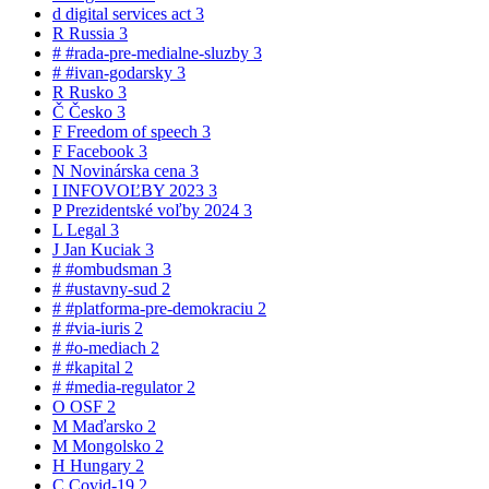
d
digital services act
3
R
Russia
3
#
#rada-pre-medialne-sluzby
3
#
#ivan-godarsky
3
R
Rusko
3
Č
Česko
3
F
Freedom of speech
3
F
Facebook
3
N
Novinárska cena
3
I
INFOVOĽBY 2023
3
P
Prezidentské voľby 2024
3
L
Legal
3
J
Jan Kuciak
3
#
#ombudsman
3
#
#ustavny-sud
2
#
#platforma-pre-demokraciu
2
#
#via-iuris
2
#
#o-mediach
2
#
#kapital
2
#
#media-regulator
2
O
OSF
2
M
Maďarsko
2
M
Mongolsko
2
H
Hungary
2
C
Covid-19
2