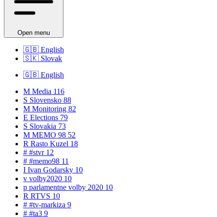
Open menu
🇬🇧
English
🇸🇰
Slovak
🇬🇧
English
M
Media
116
S
Slovensko
88
M
Monitoring
82
E
Elections
79
S
Slovakia
73
M
MEMO 98
52
R
Rasto Kuzel
18
#
#stvr
12
#
#memo98
11
I
Ivan Godarsky
10
v
volby2020
10
p
parlamentne volby 2020
10
R
RTVS
10
#
#tv-markiza
9
#
#ta3
9