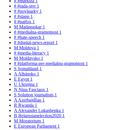
#
#markiza
1
#
#rada-stvr
1
#
#novinarky
1
#
#slapp
1
#
#patfox
1
M
Madagaskar
1
#
#medialna-gramotnost
1
#
#hate-speech
1
#
#digital-news-report
1
M
Moldova
1
#
#media-literacy
1
M
Moldavsko
1
#
#platforma-pre-medialnu-gramotnost
1
S
Somaliland
1
A
Albánsko
1
E
Egypt
1
U
Ukrajina
1
N
Nina Fasciaux
1
S
Solution journalism
1
A
Azerbajdžan
1
R
Rwanda
1
A
Alexander Lukashenka
1
B
Belarusianelection2020
1
M
Moratorium
1
E
European Parliament
1