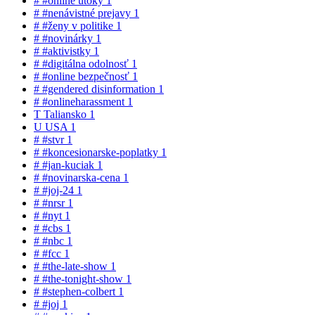
#
#online útoky
1
#
#nenávistné prejavy
1
#
#ženy v politike
1
#
#novinárky
1
#
#aktivistky
1
#
#digitálna odolnosť
1
#
#online bezpečnosť
1
#
#gendered disinformation
1
#
#onlineharassment
1
T
Taliansko
1
U
USA
1
#
#stvr
1
#
#koncesionarske-poplatky
1
#
#jan-kuciak
1
#
#novinarska-cena
1
#
#joj-24
1
#
#nrsr
1
#
#nyt
1
#
#cbs
1
#
#nbc
1
#
#fcc
1
#
#the-late-show
1
#
#the-tonight-show
1
#
#stephen-colbert
1
#
#joj
1