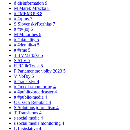
d
disinformation
9
M
Marek Mracka
8
#
#MEMO98
8
#
#rpms
7
S
SlovenskýRozhlas
7
#
#tv-joj
6
M
Minorities
6
#
#aktuality
5
#
#dennik-n
5
#
#sme
5
T
TVMarkíza
5
S
STV
5
R
RádioTwist
5
P
Parlamentne volby 2023
5
V
Voľby
5
#
#rada-stvr
4
#
#media-monitoring
4
#
#public-broadcaster
4
#
#public-media
4
C
Czech Republic
4
S
Solutions journalism
4
T
Transitions
4
s
social media
4
s
social media monitoring
4
L
Legislatíva
4