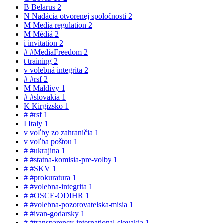
B
Belarus
2
N
Nadácia otvorenej spoločnosti
2
M
Media regulation
2
M
Médiá
2
i
invitation
2
#
#MediaFreedom
2
t
training
2
v
volebná integrita
2
#
#rsf
2
M
Maldivy
1
#
#slovakia
1
K
Kirgizsko
1
#
#rsf
1
I
Italy
1
v
voľby zo zahraničia
1
v
voľba poštou
1
#
#ukrajina
1
#
#statna-komisia-pre-volby
1
#
#SKV
1
#
#prokuratura
1
#
#volebna-integrita
1
#
#OSCE-ODIHR
1
#
#volebna-pozorovatelska-misia
1
#
#ivan-godarsky
1
#
#transparency-international-slovakia
1