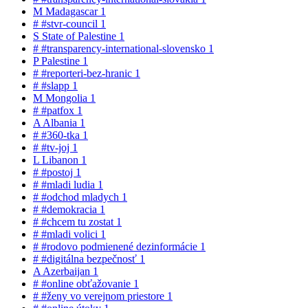
M
Madagascar
1
#
#stvr-council
1
S
State of Palestine
1
#
#transparency-international-slovensko
1
P
Palestine
1
#
#reporteri-bez-hranic
1
#
#slapp
1
M
Mongolia
1
#
#patfox
1
A
Albania
1
#
#360-tka
1
#
#tv-joj
1
L
Libanon
1
#
#postoj
1
#
#mladi ludia
1
#
#odchod mladych
1
#
#demokracia
1
#
#chcem tu zostat
1
#
#mladi volici
1
#
#rodovo podmienené dezinformácie
1
#
#digitálna bezpečnosť
1
A
Azerbaijan
1
#
#online obťažovanie
1
#
#ženy vo verejnom priestore
1