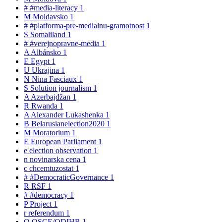
#
#media-literacy
1
M
Moldavsko
1
#
#platforma-pre-medialnu-gramotnost
1
S
Somaliland
1
#
#verejnopravne-media
1
A
Albánsko
1
E
Egypt
1
U
Ukrajina
1
N
Nina Fasciaux
1
S
Solution journalism
1
A
Azerbajdžan
1
R
Rwanda
1
A
Alexander Lukashenka
1
B
Belarusianelection2020
1
M
Moratorium
1
E
European Parliament
1
e
election observation
1
n
novinarska cena
1
c
chcemtuzostat
1
#
#DemocraticGovernance
1
R
RSF
1
#
#democracy
1
P
Project
1
r
referendum
1
O
OSCE/ODIHR
1