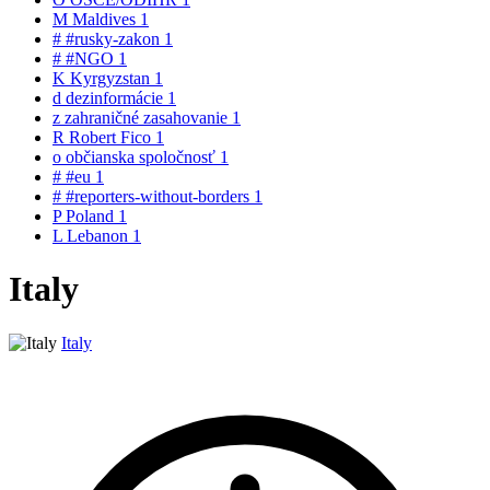
M
Maldives
1
#
#rusky-zakon
1
#
#NGO
1
K
Kyrgyzstan
1
d
dezinformácie
1
z
zahraničné zasahovanie
1
R
Robert Fico
1
o
občianska spoločnosť
1
#
#eu
1
#
#reporters-without-borders
1
P
Poland
1
L
Lebanon
1
Italy
Italy