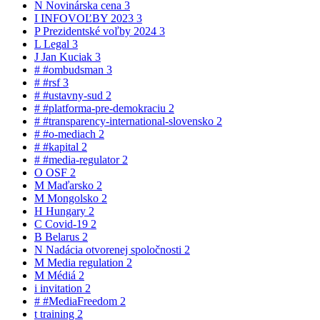
N
Novinárska cena
3
I
INFOVOĽBY 2023
3
P
Prezidentské voľby 2024
3
L
Legal
3
J
Jan Kuciak
3
#
#ombudsman
3
#
#rsf
3
#
#ustavny-sud
2
#
#platforma-pre-demokraciu
2
#
#transparency-international-slovensko
2
#
#o-mediach
2
#
#kapital
2
#
#media-regulator
2
O
OSF
2
M
Maďarsko
2
M
Mongolsko
2
H
Hungary
2
C
Covid-19
2
B
Belarus
2
N
Nadácia otvorenej spoločnosti
2
M
Media regulation
2
M
Médiá
2
i
invitation
2
#
#MediaFreedom
2
t
training
2