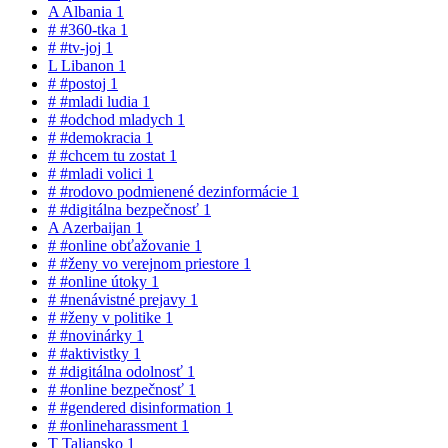
A
Albania
1
#
#360-tka
1
#
#tv-joj
1
L
Libanon
1
#
#postoj
1
#
#mladi ludia
1
#
#odchod mladych
1
#
#demokracia
1
#
#chcem tu zostat
1
#
#mladi volici
1
#
#rodovo podmienené dezinformácie
1
#
#digitálna bezpečnosť
1
A
Azerbaijan
1
#
#online obťažovanie
1
#
#ženy vo verejnom priestore
1
#
#online útoky
1
#
#nenávistné prejavy
1
#
#ženy v politike
1
#
#novinárky
1
#
#aktivistky
1
#
#digitálna odolnosť
1
#
#online bezpečnosť
1
#
#gendered disinformation
1
#
#onlineharassment
1
T
Taliansko
1