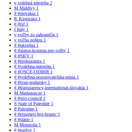
v
volebná integrita
2
M
Maldivy
1
#
#slovakia
1
K
Kirgizsko
1
#
#rsf
1
I
Italy
1
v
voľby zo zahraničia
1
v
voľba poštou
1
#
#ukrajina
1
#
#statna-komisia-pre-volby
1
#
#SKV
1
#
#prokuratura
1
#
#volebna-integrita
1
#
#OSCE-ODIHR
1
#
#volebna-pozorovatelska-misia
1
#
#ivan-godarsky
1
#
#transparency-international-slovakia
1
M
Madagascar
1
#
#stvr-council
1
S
State of Palestine
1
P
Palestine
1
#
#reporteri-bez-hranic
1
#
#slapp
1
M
Mongolia
1
#
#patfox
1