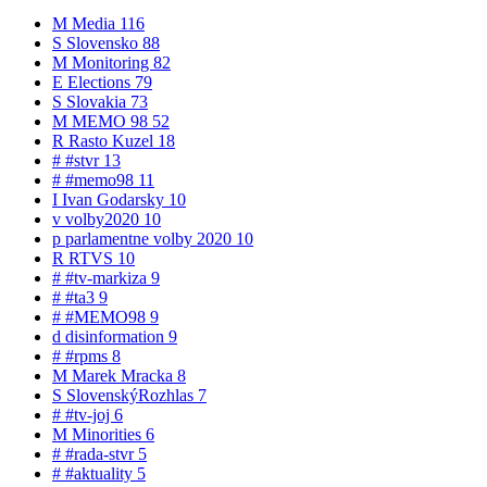
M
Media
116
S
Slovensko
88
M
Monitoring
82
E
Elections
79
S
Slovakia
73
M
MEMO 98
52
R
Rasto Kuzel
18
#
#stvr
13
#
#memo98
11
I
Ivan Godarsky
10
v
volby2020
10
p
parlamentne volby 2020
10
R
RTVS
10
#
#tv-markiza
9
#
#ta3
9
#
#MEMO98
9
d
disinformation
9
#
#rpms
8
M
Marek Mracka
8
S
SlovenskýRozhlas
7
#
#tv-joj
6
M
Minorities
6
#
#rada-stvr
5
#
#aktuality
5