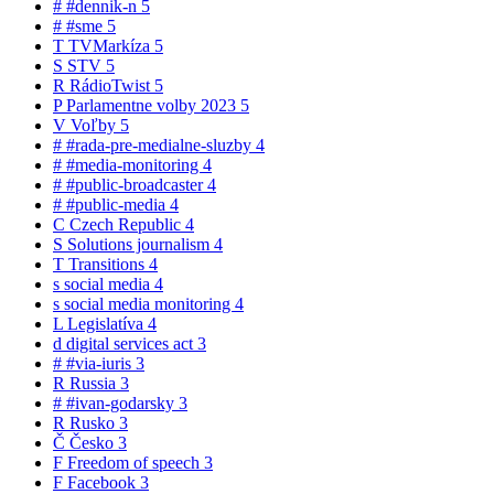
#
#dennik-n
5
#
#sme
5
T
TVMarkíza
5
S
STV
5
R
RádioTwist
5
P
Parlamentne volby 2023
5
V
Voľby
5
#
#rada-pre-medialne-sluzby
4
#
#media-monitoring
4
#
#public-broadcaster
4
#
#public-media
4
C
Czech Republic
4
S
Solutions journalism
4
T
Transitions
4
s
social media
4
s
social media monitoring
4
L
Legislatíva
4
d
digital services act
3
#
#via-iuris
3
R
Russia
3
#
#ivan-godarsky
3
R
Rusko
3
Č
Česko
3
F
Freedom of speech
3
F
Facebook
3