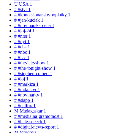
U
USA
1
#
#stvr
1
#
#koncesionarske-poplatky
1
#
#jan-kuciak
1
#
#novinarska-cena
1
#
#joj-24
1
#
#nrsr
1
#
#nyt
1
#
#cbs
1
#
#nbc
1
#
#fcc
1
#
#the-late-show
1
#
#the-tonight-show
1
#
#stephen-colbert
1
#
#joj
1
#
#markiza
1
#
#rada-stvr
1
#
#novinarky
1
#
#slapp
1
#
#patfox
1
M
Madagaskar
1
#
#medialna-gramotnost
1
#
#hate-speech
1
#
#digital-news-report
1
M
Moldova
1