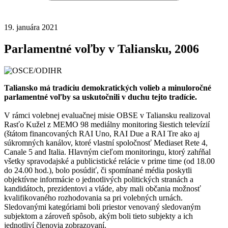
19. januára 2021
Parlamentné voľby v Taliansku, 2006
Taliansko má tradíciu demokratických volieb a minuloročné
parlamentné voľby sa uskutočnili v duchu tejto tradície.
V rámci volebnej evaluačnej misie OBSE v Taliansku realizoval
Rasťo Kužel z MEMO 98 mediálny monitoring šiestich televízií
(štátom financovaných RAI Uno, RAI Due a RAI Tre ako aj
súkromných kanálov, ktoré vlastní spoločnosť Mediaset Rete 4,
Canale 5 and Italia. Hlavným cieľom monitoringu, ktorý zahŕňal
všetky spravodajské a publicistické relácie v prime time (od 18.00
do 24.00 hod.), bolo posúdiť, či spomínané média poskytli
objektívne informácie o jednotlivých politických stranách a
kandidátoch, prezidentovi a vláde, aby mali občania možnosť
kvalifikovaného rozhodovania sa pri volebných urnách.
Sledovanými kategóriami boli priestor venovaný sledovaným
subjektom a zároveň spôsob, akým boli tieto subjekty a ich
jednotliví členovia zobrazovaní.