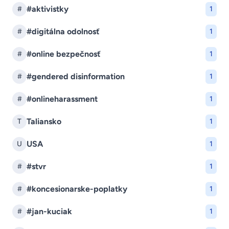
#aktivistky
#
1
#digitálna odolnosť
#
1
#online bezpečnosť
#
1
#gendered disinformation
#
1
#onlineharassment
#
1
Taliansko
T
1
USA
U
1
#stvr
#
1
#koncesionarske-poplatky
#
1
#jan-kuciak
#
1