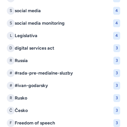
social media
S
4
social media monitoring
S
4
Legislatíva
L
4
digital services act
D
3
Russia
R
3
#rada-pre-medialne-sluzby
#
3
#ivan-godarsky
#
3
Rusko
R
3
Česko
Č
3
Freedom of speech
F
3