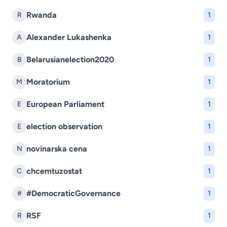
Rwanda
R
1
Alexander Lukashenka
A
1
Belarusianelection2020
B
1
Moratorium
M
1
European Parliament
E
1
election observation
E
1
novinarska cena
N
1
chcemtuzostat
C
1
#DemocraticGovernance
#
1
RSF
R
1