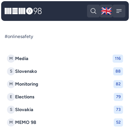
🇬🇧
MEMO98
Engli
Open search
Open
#onlinesafety
Media
M
116
Slovensko
S
88
Monitoring
M
82
Elections
E
79
Slovakia
S
73
MEMO 98
M
52