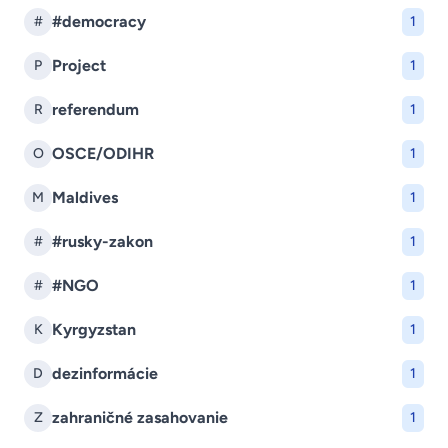
#democracy
#
1
Project
P
1
referendum
R
1
OSCE/ODIHR
O
1
Maldives
M
1
#rusky-zakon
#
1
#NGO
#
1
Kyrgyzstan
K
1
dezinformácie
D
1
zahraničné zasahovanie
Z
1