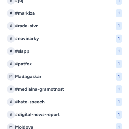
#joj
#
1
#markiza
#
1
#rada-stvr
#
1
#novinarky
#
1
#slapp
#
1
#patfox
#
1
Madagaskar
M
1
#medialna-gramotnost
#
1
#hate-speech
#
1
#digital-news-report
#
1
Moldova
M
1