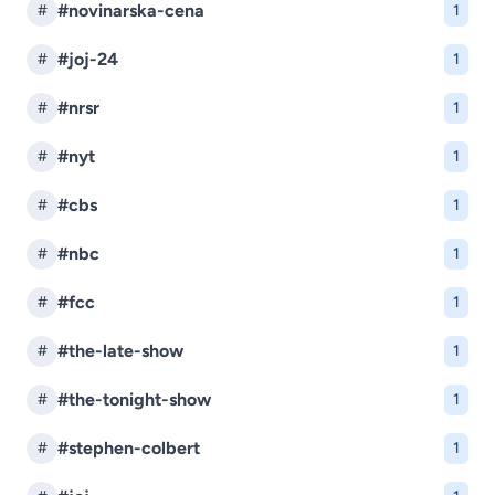
#novinarska-cena
#
1
#joj-24
#
1
#nrsr
#
1
#nyt
#
1
#cbs
#
1
#nbc
#
1
#fcc
#
1
#the-late-show
#
1
#the-tonight-show
#
1
#stephen-colbert
#
1