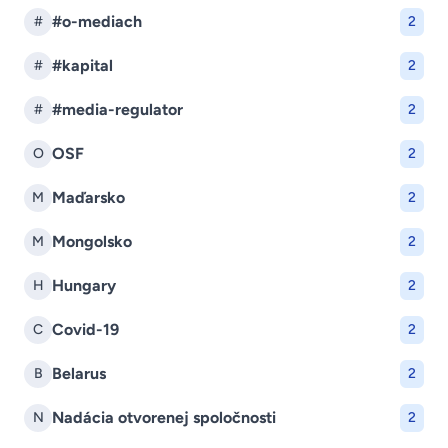
#o-mediach
#
2
#kapital
#
2
#media-regulator
#
2
OSF
O
2
Maďarsko
M
2
Mongolsko
M
2
Hungary
H
2
Covid-19
C
2
Belarus
B
2
Nadácia otvorenej spoločnosti
N
2