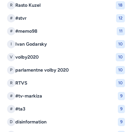
Rasto Kuzel
R
18
#stvr
#
12
#memo98
#
11
Ivan Godarsky
I
10
volby2020
V
10
parlamentne volby 2020
P
10
RTVS
R
10
#tv-markiza
#
9
#ta3
#
9
disinformation
D
9