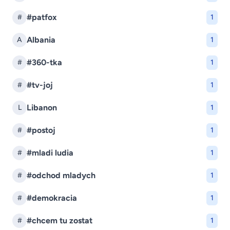
#patfox
#
1
Albania
A
1
#360-tka
#
1
#tv-joj
#
1
Libanon
L
1
#postoj
#
1
#mladi ludia
#
1
#odchod mladych
#
1
#demokracia
#
1
#chcem tu zostat
#
1