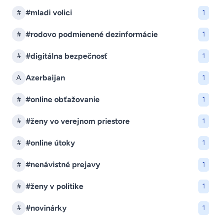
#mladi volici
#
1
#rodovo podmienené dezinformácie
#
1
#digitálna bezpečnosť
#
1
Azerbaijan
A
1
#online obťažovanie
#
1
#ženy vo verejnom priestore
#
1
#online útoky
#
1
#nenávistné prejavy
#
1
#ženy v politike
#
1
#novinárky
#
1