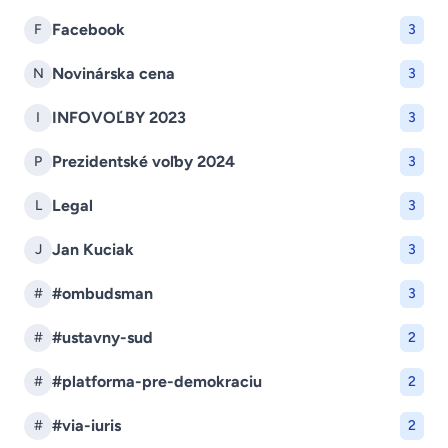
Facebook
F
3
Novinárska cena
N
3
INFOVOĽBY 2023
I
3
Prezidentské voľby 2024
P
3
Legal
L
3
Jan Kuciak
J
3
#ombudsman
#
3
#ustavny-sud
#
2
#platforma-pre-demokraciu
#
2
#via-iuris
#
2