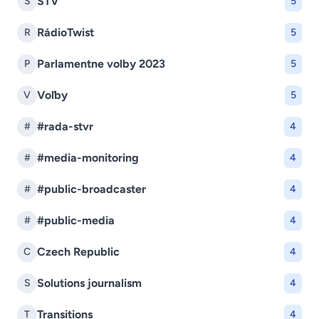
STV
S
5
RádioTwist
R
5
Parlamentne volby 2023
P
5
Voľby
V
5
#rada-stvr
#
4
#media-monitoring
#
4
#public-broadcaster
#
4
#public-media
#
4
Czech Republic
C
4
Solutions journalism
S
4
Transitions
T
4