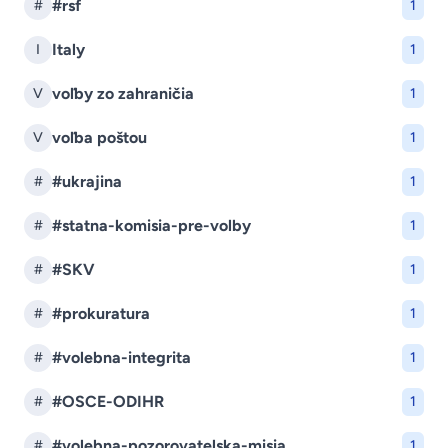
#rsf
#
1
Italy
I
1
voľby zo zahraničia
V
1
voľba poštou
V
1
#ukrajina
#
1
#statna-komisia-pre-volby
#
1
#SKV
#
1
#prokuratura
#
1
#volebna-integrita
#
1
#OSCE-ODIHR
#
1
#volebna-pozorovatelska-misia
#
1