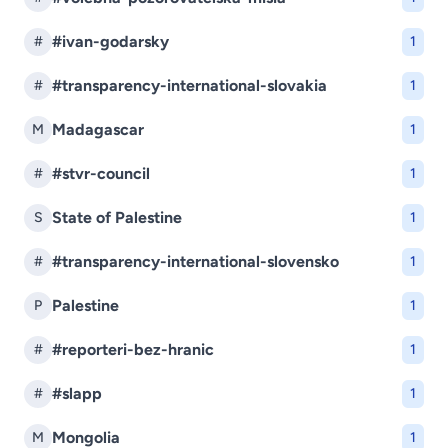
#ivan-godarsky
#
1
#transparency-international-slovakia
#
1
Madagascar
M
1
#stvr-council
#
1
State of Palestine
S
1
#transparency-international-slovensko
#
1
Palestine
P
1
#reporteri-bez-hranic
#
1
#slapp
#
1
Mongolia
M
1