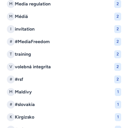
Media regulation
M
2
Médiá
M
2
invitation
I
2
#MediaFreedom
#
2
training
T
2
volebná integrita
V
2
#rsf
#
2
Maldivy
M
1
#slovakia
#
1
Kirgizsko
K
1