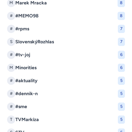
Marek Mracka
M
8
#MEMO98
#
8
#rpms
#
7
SlovenskýRozhlas
S
7
#tv-joj
#
6
Minorities
M
6
#aktuality
#
5
#dennik-n
#
5
#sme
#
5
TVMarkíza
T
5