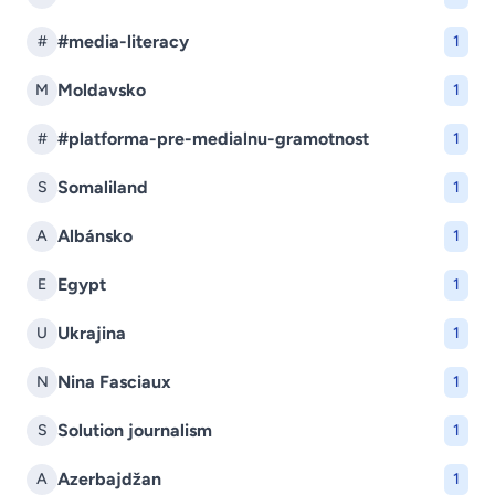
#media-literacy
#
1
Moldavsko
M
1
#platforma-pre-medialnu-gramotnost
#
1
Somaliland
S
1
Albánsko
A
1
Egypt
E
1
Ukrajina
U
1
Nina Fasciaux
N
1
Solution journalism
S
1
Azerbajdžan
A
1