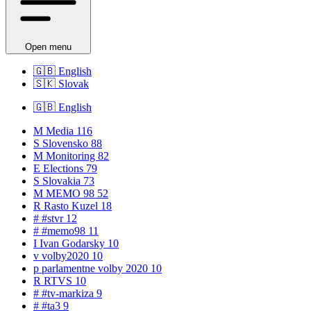
Open menu
🇬🇧
English
🇸🇰
Slovak
🇬🇧
English
M
Media
116
S
Slovensko
88
M
Monitoring
82
E
Elections
79
S
Slovakia
73
M
MEMO 98
52
R
Rasto Kuzel
18
#
#stvr
12
#
#memo98
11
I
Ivan Godarsky
10
v
volby2020
10
p
parlamentne volby 2020
10
R
RTVS
10
#
#tv-markiza
9
#
#ta3
9