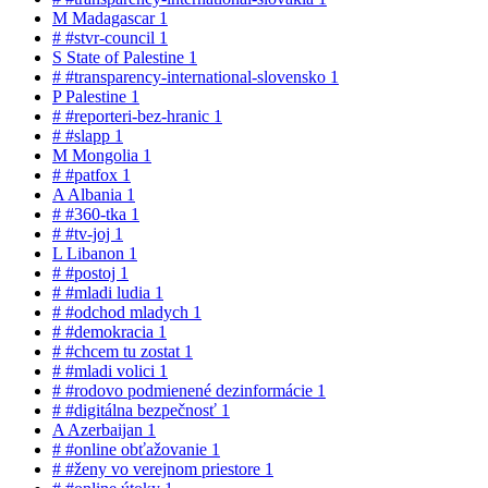
M
Madagascar
1
#
#stvr-council
1
S
State of Palestine
1
#
#transparency-international-slovensko
1
P
Palestine
1
#
#reporteri-bez-hranic
1
#
#slapp
1
M
Mongolia
1
#
#patfox
1
A
Albania
1
#
#360-tka
1
#
#tv-joj
1
L
Libanon
1
#
#postoj
1
#
#mladi ludia
1
#
#odchod mladych
1
#
#demokracia
1
#
#chcem tu zostat
1
#
#mladi volici
1
#
#rodovo podmienené dezinformácie
1
#
#digitálna bezpečnosť
1
A
Azerbaijan
1
#
#online obťažovanie
1
#
#ženy vo verejnom priestore
1