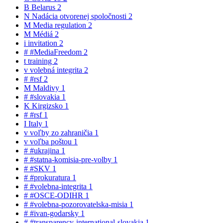
B
Belarus
2
N
Nadácia otvorenej spoločnosti
2
M
Media regulation
2
M
Médiá
2
i
invitation
2
#
#MediaFreedom
2
t
training
2
v
volebná integrita
2
#
#rsf
2
M
Maldivy
1
#
#slovakia
1
K
Kirgizsko
1
#
#rsf
1
I
Italy
1
v
voľby zo zahraničia
1
v
voľba poštou
1
#
#ukrajina
1
#
#statna-komisia-pre-volby
1
#
#SKV
1
#
#prokuratura
1
#
#volebna-integrita
1
#
#OSCE-ODIHR
1
#
#volebna-pozorovatelska-misia
1
#
#ivan-godarsky
1
#
#transparency-international-slovakia
1