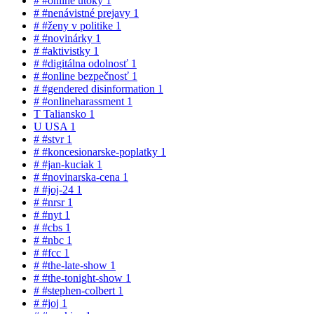
#
#online útoky
1
#
#nenávistné prejavy
1
#
#ženy v politike
1
#
#novinárky
1
#
#aktivistky
1
#
#digitálna odolnosť
1
#
#online bezpečnosť
1
#
#gendered disinformation
1
#
#onlineharassment
1
T
Taliansko
1
U
USA
1
#
#stvr
1
#
#koncesionarske-poplatky
1
#
#jan-kuciak
1
#
#novinarska-cena
1
#
#joj-24
1
#
#nrsr
1
#
#nyt
1
#
#cbs
1
#
#nbc
1
#
#fcc
1
#
#the-late-show
1
#
#the-tonight-show
1
#
#stephen-colbert
1
#
#joj
1