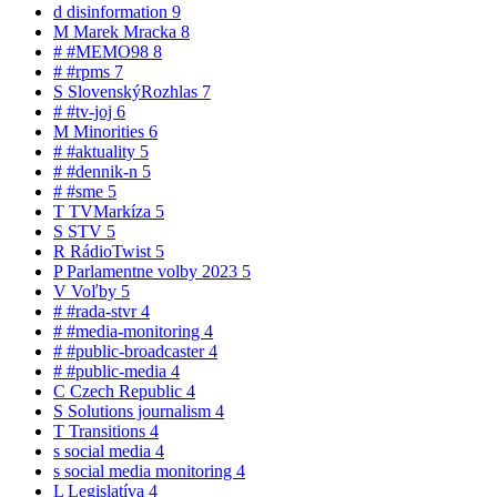
d
disinformation
9
M
Marek Mracka
8
#
#MEMO98
8
#
#rpms
7
S
SlovenskýRozhlas
7
#
#tv-joj
6
M
Minorities
6
#
#aktuality
5
#
#dennik-n
5
#
#sme
5
T
TVMarkíza
5
S
STV
5
R
RádioTwist
5
P
Parlamentne volby 2023
5
V
Voľby
5
#
#rada-stvr
4
#
#media-monitoring
4
#
#public-broadcaster
4
#
#public-media
4
C
Czech Republic
4
S
Solutions journalism
4
T
Transitions
4
s
social media
4
s
social media monitoring
4
L
Legislatíva
4