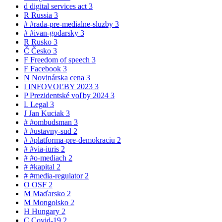
d
digital services act
3
R
Russia
3
#
#rada-pre-medialne-sluzby
3
#
#ivan-godarsky
3
R
Rusko
3
Č
Česko
3
F
Freedom of speech
3
F
Facebook
3
N
Novinárska cena
3
I
INFOVOĽBY 2023
3
P
Prezidentské voľby 2024
3
L
Legal
3
J
Jan Kuciak
3
#
#ombudsman
3
#
#ustavny-sud
2
#
#platforma-pre-demokraciu
2
#
#via-iuris
2
#
#o-mediach
2
#
#kapital
2
#
#media-regulator
2
O
OSF
2
M
Maďarsko
2
M
Mongolsko
2
H
Hungary
2
C
Covid-19
2