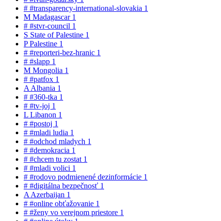
#
#transparency-international-slovakia
1
M
Madagascar
1
#
#stvr-council
1
S
State of Palestine
1
P
Palestine
1
#
#reporteri-bez-hranic
1
#
#slapp
1
M
Mongolia
1
#
#patfox
1
A
Albania
1
#
#360-tka
1
#
#tv-joj
1
L
Libanon
1
#
#postoj
1
#
#mladi ludia
1
#
#odchod mladych
1
#
#demokracia
1
#
#chcem tu zostat
1
#
#mladi volici
1
#
#rodovo podmienené dezinformácie
1
#
#digitálna bezpečnosť
1
A
Azerbaijan
1
#
#online obťažovanie
1
#
#ženy vo verejnom priestore
1