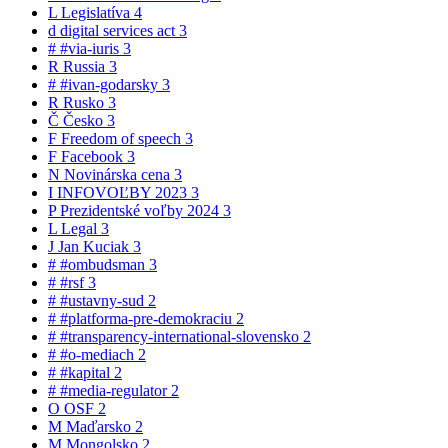
L
Legislatíva
4
d
digital services act
3
#
#via-iuris
3
R
Russia
3
#
#ivan-godarsky
3
R
Rusko
3
Č
Česko
3
F
Freedom of speech
3
F
Facebook
3
N
Novinárska cena
3
I
INFOVOĽBY 2023
3
P
Prezidentské voľby 2024
3
L
Legal
3
J
Jan Kuciak
3
#
#ombudsman
3
#
#rsf
3
#
#ustavny-sud
2
#
#platforma-pre-demokraciu
2
#
#transparency-international-slovensko
2
#
#o-mediach
2
#
#kapital
2
#
#media-regulator
2
O
OSF
2
M
Maďarsko
2
M
Mongolsko
2