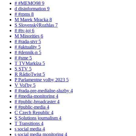
#
#MEMO98
9
d
disinformation
9
#
#rpms
8
M
Marek Mracka
8
S
SlovenskýRozhlas
7
#
#tv-joj
6
M
Minorities
6
#
#rada-stvr
5
#
#aktuality
5
#
#dennik-n
5
#
#sme
5
T
TVMarkíza
5
S
STV
5
R
RádioTwist
5
P
Parlamentne volby 2023
5
V
Voľby
5
#
#rada-pre-medialne-sluzby
4
#
#media-monitoring
4
#
#public-broadcaster
4
#
#public-media
4
C
Czech Republic
4
S
Solutions journalism
4
T
Transitions
4
s
social media
4
s
social media monitoring
4