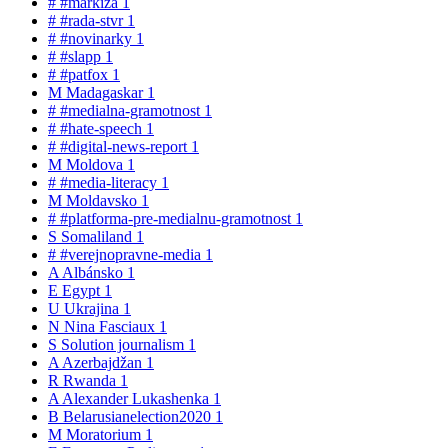
#
#markiza
1
#
#rada-stvr
1
#
#novinarky
1
#
#slapp
1
#
#patfox
1
M
Madagaskar
1
#
#medialna-gramotnost
1
#
#hate-speech
1
#
#digital-news-report
1
M
Moldova
1
#
#media-literacy
1
M
Moldavsko
1
#
#platforma-pre-medialnu-gramotnost
1
S
Somaliland
1
#
#verejnopravne-media
1
A
Albánsko
1
E
Egypt
1
U
Ukrajina
1
N
Nina Fasciaux
1
S
Solution journalism
1
A
Azerbajdžan
1
R
Rwanda
1
A
Alexander Lukashenka
1
B
Belarusianelection2020
1
M
Moratorium
1