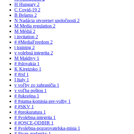
H
Hungary
2
C
Covid-19
2
B
Belarus
2
N
Nadácia otvorenej spoločnosti
2
M
Media regulation
2
M
Médiá
2
i
invitation
2
#
#MediaFreedom
2
t
training
2
v
volebná integrita
2
M
Maldivy
1
#
#slovakia
1
K
Kirgizsko
1
#
#rsf
1
I
Italy
1
v
voľby zo zahraničia
1
v
voľba poštou
1
#
#ukrajina
1
#
#statna-komisia-pre-volby
1
#
#SKV
1
#
#prokuratura
1
#
#volebna-integrita
1
#
#OSCE-ODIHR
1
#
#volebna-pozorovatelska-misia
1
#
#ivan-godarsky
1