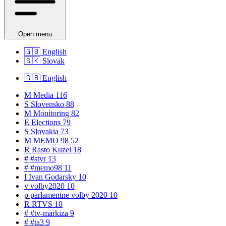
Open menu
🇬🇧
English
🇸🇰
Slovak
🇬🇧
English
M
Media
116
S
Slovensko
88
M
Monitoring
82
E
Elections
79
S
Slovakia
73
M
MEMO 98
52
R
Rasto Kuzel
18
#
#stvr
13
#
#memo98
11
I
Ivan Godarsky
10
v
volby2020
10
p
parlamentne volby 2020
10
R
RTVS
10
#
#tv-markiza
9
#
#ta3
9