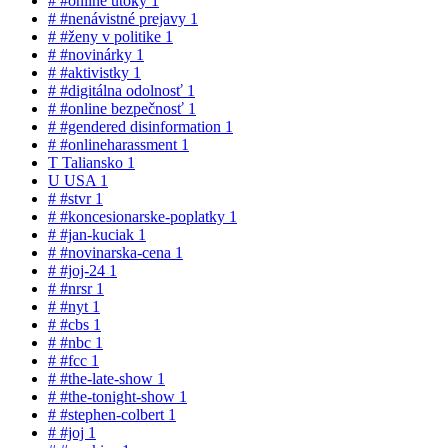
#
#online útoky
1
#
#nenávistné prejavy
1
#
#ženy v politike
1
#
#novinárky
1
#
#aktivistky
1
#
#digitálna odolnosť
1
#
#online bezpečnosť
1
#
#gendered disinformation
1
#
#onlineharassment
1
T
Taliansko
1
U
USA
1
#
#stvr
1
#
#koncesionarske-poplatky
1
#
#jan-kuciak
1
#
#novinarska-cena
1
#
#joj-24
1
#
#nrsr
1
#
#nyt
1
#
#cbs
1
#
#nbc
1
#
#fcc
1
#
#the-late-show
1
#
#the-tonight-show
1
#
#stephen-colbert
1
#
#joj
1