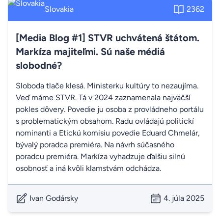
Slovakia
2362
[Media Blog #1] STVR uchvátená štátom.
Markíza majiteľmi. Sú naše médiá
slobodné?
Sloboda tlače klesá. Ministerku kultúry to nezaujíma.
Veď máme STVR. Tá v 2024 zaznamenala najväčší
pokles dôvery. Povedie ju osoba z provládneho portálu
s problematickým obsahom. Radu ovládajú politickí
nominanti a Etickú komisiu povedie Eduard Chmelár,
bývalý poradca premiéra. Na návrh súčasného
poradcu premiéra. Markíza vyhadzuje ďalšiu silnú
osobnosť a iná kvôli klamstvám odchádza.
Ivan Godársky
4. júla 2025