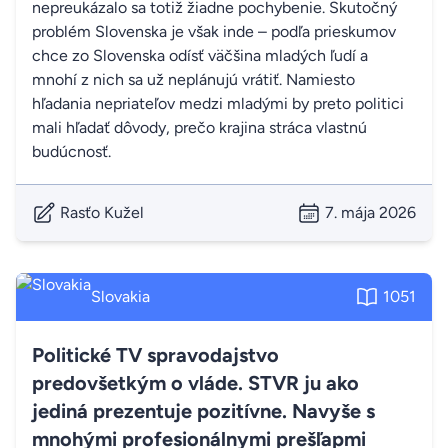
nepreukázalo sa totiž žiadne pochybenie. Skutočný
problém Slovenska je však inde – podľa prieskumov
chce zo Slovenska odísť väčšina mladých ľudí a
mnohí z nich sa už neplánujú vrátiť. Namiesto
hľadania nepriateľov medzi mladými by preto politici
mali hľadať dôvody, prečo krajina stráca vlastnú
budúcnosť.
Rasťo Kužel
7. mája 2026
Slovakia
1051
Politické TV spravodajstvo
predovšetkým o vláde. STVR ju ako
jediná prezentuje pozitívne. Navyše s
mnohými profesionálnymi prešľapmi