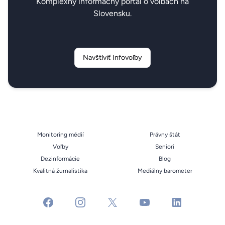
Komplexný informačný portál o voľbách na
Slovensku.
Navštíviť Infovoľby
Monitoring médií
Právny štát
Voľby
Seniori
Dezinformácie
Blog
Kvalitná žurnalistika
Mediálny barometer
facebook
instagram
x
youtube
linkedin