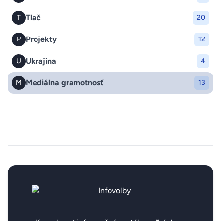
Tlač
T
20
Projekty
P
12
Ukrajina
U
4
Mediálna gramotnosť
M
13