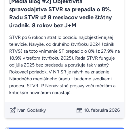
[Media Blog #2] Objektivita
spravodajstva STVR sa prepadla o 8%.
Radu STVR už 8 mesiacov vedie štátny
úradník. 8 rokov bez J+M
STVR po 6 rokoch stratilo pozíciu najobjektívnejšej
televízie. Navyše, od druhého štvrťroku 2024 (zánik
RTVS) sa toto vnímanie ST prepadlo o 8% (z 27,9% na
18,9% v treťom štvrťroku 2025). Rada STVR funguje
od júla 2025 bez predsedu a porušuje tak vlastný
Rokovací poriadok. V NR SR je návrh na zriadenie
Národného mediálneho úradu - budeme svedkami
procesu STVR II? Nenávistné prejavy voči médiám a
kritickým novinárom narastajú.
Ivan Godársky
18. februára 2026