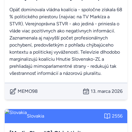
Opäť dominovala vládna koalícia - spoločne získala 68
% politického priestoru (najviac na TV Markíza a
STVR). Verejnoprávna STVR - ako jediná - priniesla o
vláde viac pozitívnych ako negatívnych informácií.
Zaznamenala aj najvyšší počet profesionálnych
pochybení, predovšetkým z pohľadu chýbajúceho
kontextu a politickej vyváženosti. Televízie dlhodobo
marginalizujú koalíciu Hnutie Slovensko-ZĽ a
prehliadajú mimoparlamentné strany - redukujú tak
všestrannosť informácií a názorovú pluralitu.
MEMO98
13. marca 2026
Slovakia
2556