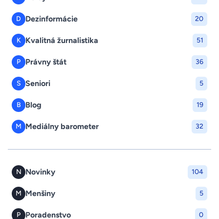
Dezinformácie
D
20
Kvalitná žurnalistika
K
51
Právny štát
P
36
Seniori
S
5
Blog
B
19
Mediálny barometer
M
32
Novinky
N
104
Menšiny
M
5
Poradenstvo
P
0