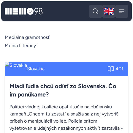
🇬🇧
MEMO98
Engli
Open search
Open
Mediálna gramotnosť
Media Literacy
Slovakia
401
Mladí ľudia chcú odísť zo Slovenska. Čo
im ponúkame?
Politici vládnej koalície opäť útočia na občiansku
kampaň „Chcem tu zostať“ a snažia sa z nej vytvoriť
príbeh o manipulácii volieb. Polícia pritom
vyšetrovanie údajných nezákonných aktivít zastavila -