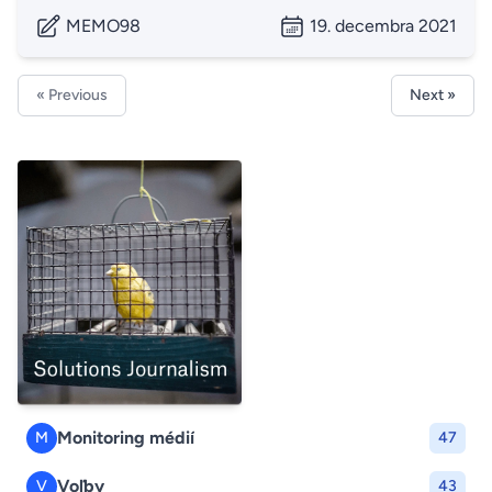
MEMO98
19. decembra 2021
« Previous
Next »
Monitoring médií
M
47
Voľby
V
43