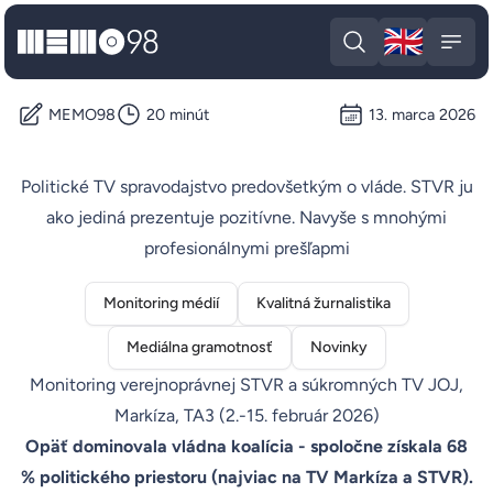
🇬🇧
MEMO98
Engli
Open search
Open
MEMO98
20 minút
13. marca 2026
Politické TV spravodajstvo predovšetkým o vláde. STVR ju
ako jediná prezentuje pozitívne. Navyše s mnohými
profesionálnymi prešľapmi
Monitoring médií
Kvalitná žurnalistika
Mediálna gramotnosť
Novinky
Monitoring verejnoprávnej STVR a súkromných TV JOJ,
Markíza, TA3 (2.-15. február 2026)
Opäť dominovala vládna koalícia - spoločne získala 68
% politického priestoru (najviac na TV Markíza a STVR).