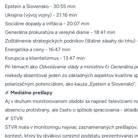
Epstein a Slovensko - 30:55 min
Ukrajina (vývoj vojny) - 21:16 min
Sociálne dopady a inflácia - 20:07 min
Generálna prokuratúra a verejné dianie - 18:41 min
Zoštátnenie strategických podnikov (štátne zásahy do trhu) 
Energetika a ceny - 16:47 min
Korupcia a klientelizmus - 13:47 min
Pri témach ako
Odvolávanie vlády a ministrov
či
Generálna pr
niekedy absentoval jeden zo základných aspektov kvalitne sp
polarizačným potenciálom, ako kauza „Epstein a Slovensko“, 
#
Mediálne prešľapy
Aj v druhom monitorovanom období sa naprieč televíziami naj
absenciu protistrany, ale často o spôsob spracovania - sklad
#
STVR
STVR mala v monitoringu najviac zaznamenaných prešľapov, vi
kontext, ktorý by divákovi ozrejmil podstatu prezentovanej i