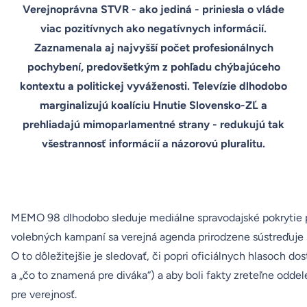
Verejnoprávna STVR - ako jediná - priniesla o vláde
viac pozitívnych ako negatívnych informácií.
Zaznamenala aj najvyšší počet profesionálnych
pochybení, predovšetkým z pohľadu chýbajúceho
kontextu a politickej vyváženosti. Televízie dlhodobo
marginalizujú koalíciu Hnutie Slovensko-ZĽ a
prehliadajú mimoparlamentné strany - redukujú tak
všestrannosť informácií a názorovú pluralitu.
MEMO 98 dlhodobo sleduje mediálne spravodajské pokrytie pol
volebných kampaní sa verejná agenda prirodzene sústreďuje s
O to dôležitejšie je sledovať, či popri oficiálnych hlasoch d
a „čo to znamená pre diváka“) a aby boli fakty zreteľne od
pre verejnosť.