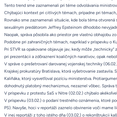
Tento trend sme zaznamenali pri téme odvolávania ministrov 
Chýbajúci kontext pri citlivých témach, prípadne pri témach,
Rovnako sme zaznamenali situácie, kde bola téma otvorená su
sexuálnym predátorom Jeffrey Epsteinom dlhodobo nevyjadrova
Naopak, správa pôsobila ako priestor pre vlastnú obhajobu zo 
Podobne pri zahraničných témach, napríklad v príspevku o Kube
Pri STVR sa opakovane objavuje jav, kedy môže „technicky“ za
pri prezentácii a zdôraznení koaličných naratívov, opak nebo
V správe o prešetrovaní darovanej vojenskej techniky (06.02.
Krajskej prokuratúry Bratislava, ktorá vyšetrovanie zastavil
Kaliňáka, ktorý vysvetľoval pozíciu ministerstva. Protiargum
dohodnutý platobný mechanizmus, nezaznel vôbec. Správa tak 
V príspevku z protestu SaS v Nitre (02.02.) chýbalo akékoľv
V príspevku (03.02.) o podaní trestného oznámenia, ktoré po
PS). Navyše, hoci v reportáži zaznelo obvinenie voči mame 
V inej reportáži z toho istého dňa (03.02.) o rekonštrukcii ka