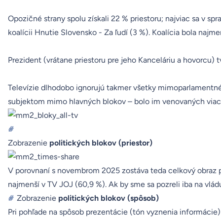
Opozičné strany spolu získali 22 % priestoru; najviac sa v s
koalícii Hnutie Slovensko - Za ľudí (3 %). Koalícia bola n
Prezident (vrátane priestoru pre jeho Kanceláriu a hovorcu) 
Televízie dlhodobo ignorujú takmer všetky mimoparlamentné st
subjektom mimo hlavných blokov – bolo im venovaných viac ak
#
Zobrazenie
politických blokov (priestor)
V porovnaní s
novembrom 2025
zostáva teda celkový obraz po
najmenší v TV JOJ (60,9 %). Ak by sme sa pozreli iba na vládu
#
Zobrazenie
politických blokov (spôsob)
Pri pohľade na spôsob prezentácie (tón vyznenia informácie)