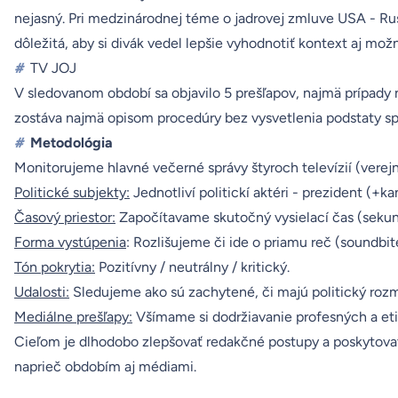
nejasný. Pri medzinárodnej téme o jadrovej zmluve USA - Ru
dôležitá, aby si divák vedel lepšie vyhodnotiť kontext aj mož
#
TV JOJ
V sledovanom období sa objavilo 5 prešľapov, najmä prípady n
zostáva najmä opisom procedúry bez vysvetlenia podstaty spo
#
Metodológia
Monitorujeme hlavné večerné správy štyroch televízií (verejn
Politické subjekty:
Jednotliví politickí aktéri - prezident (+k
Časový priestor:
Započítavame skutočný vysielací čas (sekund
Forma vystúpenia
: Rozlišujeme či ide o priamu reč (soundbit
Tón pokrytia:
Pozitívny / neutrálny / kritický.
Udalosti:
Sledujeme ako sú zachytené, či majú politický rozmer 
Mediálne prešľapy:
Všímame si dodržiavanie profesných a etic
Cieľom je dlhodobo zlepšovať redakčné postupy a poskytovať 
naprieč obdobím aj médiami.