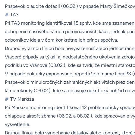
Príspevok o audite dotácií (06.02.) v prípade Marty Šimečkov
#
TA3
Pri TA3 monitoring identifikoval 15 správ, kde sme zaznamena
uchopenie časového rámca porovnávaných káuz, jednak použiti
odborníkov ide a v čom konkrétne ich prínos spočíva.
Druhou výraznou líniou bola nevyváženosť alebo jednostrann
Viaceré prípady sa týkali aj nedostatočného ukotvenia zdrojov
podniku vo Vranove (03.02.), kde sa tvrdí, že miestni staros
V prípade politicky exponovanej reportáže o mame lídra PS (0
Príspevok o minuloročných zahraničných aktivitách prezidenta 
lámu rekordy (09.02.), kde sa objavuje nekritický pohľad na v
#
TV Markíza
Pri Markíze monitoring identifikoval 12 problematicky spracov
chlapca z airsoft zbrane (06.02. a 08.02.), kde spracovanie
vysvetlenie.
Druhou líniou bolo vynechanie detailov alebo kontext, ktoré