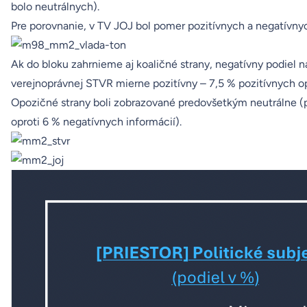
bolo neutrálnych).
Pre porovnanie, v TV JOJ bol pomer pozitívnych a negatívnych
Ak do bloku zahrnieme aj koaličné strany, negatívny podiel nar
verejnoprávnej STVR mierne pozitívny – 7,5 % pozitívnych op
Opozičné strany boli zobrazované predovšetkým neutrálne (pod
oproti 6 % negatívnych informácií).