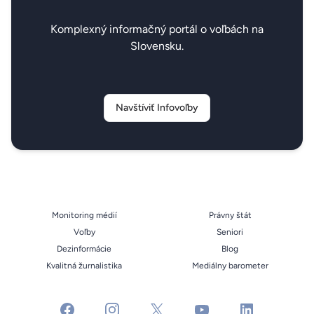
Komplexný informačný portál o voľbách na
Slovensku.
Navštíviť Infovoľby
Monitoring médií
Právny štát
Voľby
Seniori
Dezinformácie
Blog
Kvalitná žurnalistika
Mediálny barometer
facebook
instagram
x
youtube
linkedin