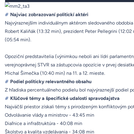
#
Najviac zobrazovaní politickí aktéri
Najvýraznejším individuálnym aktérom sledovaného obdobia bo
Robert Kaliňák (13:32 min), prezident Peter Pellegrini (12:0
(05:54 min).
Opoziční predstavitelia (výnimkou neboli ani lídri parlamentn
verejnoprávnej STVR sa zástupcovia opozície v prvej desiatke
Michal Šimečka (10:40 min) na 11. a 12. mieste.
#
Podiel politicky relevantného obsahu
Z hľadiska percentuálneho podielu bol najvýraznejší podiel 
#
Kľúčové témy a špecifické udalosti spravodajstva
Najväčší priestor získali témy s prirodzeným konfliktovým poten
Odvolávanie vlády a ministrov - 43:45 min
Diaľnice a infraštruktúra - 40:08 min
Školstvo a kvalita vzdelávania - 34:08 min