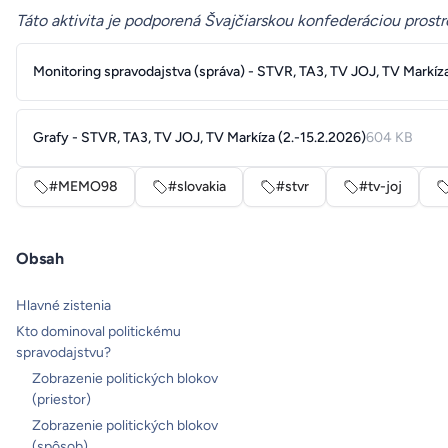
Táto aktivita je podporená Švajčiarskou konfederáciou prost
Monitoring spravodajstva (správa) - STVR, TA3, TV JOJ, TV Markíza
Grafy - STVR, TA3, TV JOJ, TV Markíza (2.-15.2.2026)
604 KB
#MEMO98
#slovakia
#stvr
#tv-joj
Obsah
Hlavné zistenia
Kto dominoval politickému
spravodajstvu?
Zobrazenie politických blokov
(priestor)
Zobrazenie politických blokov
(spôsob)