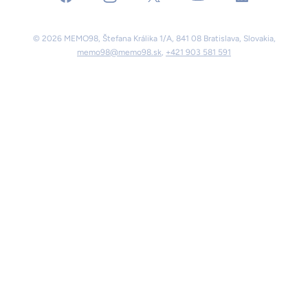
© 2026 MEMO98, Štefana Králika 1/A, 841 08 Bratislava, Slovakia,
memo98@memo98.sk
,
+421 903 581 591