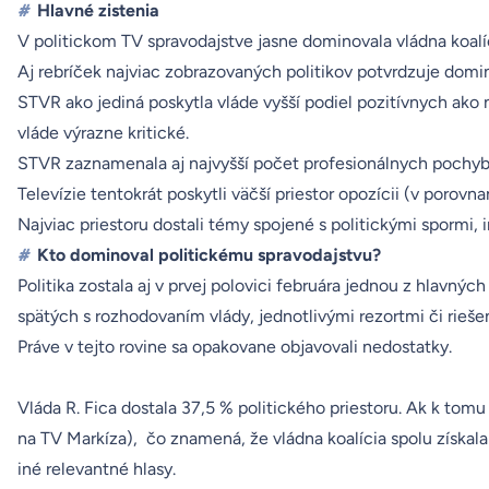
#
Hlavné zistenia
V politickom TV spravodajstve jasne dominovala vládna koalíci
Aj rebríček najviac zobrazovaných politikov potvrdzuje domi
STVR ako jediná poskytla vláde vyšší podiel pozitívnych ako 
vláde výrazne kritické.
STVR zaznamenala aj najvyšší počet profesionálnych pochybe
Televízie tentokrát poskytli väčší priestor opozícii (v poro
Najviac priestoru dostali témy spojené s politickými spormi, 
#
Kto dominoval politickému spravodajstvu?
Politika zostala aj v prvej polovici februára jednou z hlavn
spätých s rozhodovaním vlády, jednotlivými rezortmi či riešen
Práve v tejto rovine sa opakovane objavovali nedostatky.
Vláda R. Fica dostala 37,5 % politického priestoru. Ak k tom
na TV Markíza), čo znamená, že vládna koalícia spolu získala
iné relevantné hlasy.