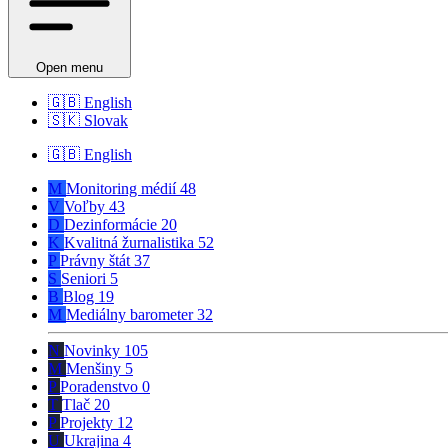
Open menu
🇬🇧
English
🇸🇰
Slovak
🇬🇧
English
M
Monitoring médií
48
V
Voľby
43
D
Dezinformácie
20
K
Kvalitná žurnalistika
52
P
Právny štát
37
S
Seniori
5
B
Blog
19
M
Mediálny barometer
32
N
Novinky
105
M
Menšiny
5
P
Poradenstvo
0
T
Tlač
20
P
Projekty
12
U
Ukrajina
4