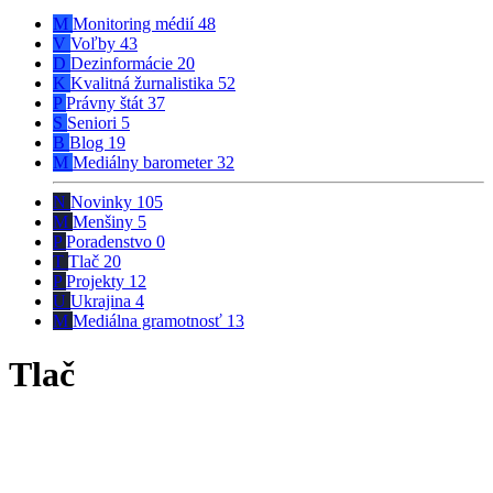
M
Monitoring médií
48
V
Voľby
43
D
Dezinformácie
20
K
Kvalitná žurnalistika
52
P
Právny štát
37
S
Seniori
5
B
Blog
19
M
Mediálny barometer
32
N
Novinky
105
M
Menšiny
5
P
Poradenstvo
0
T
Tlač
20
P
Projekty
12
U
Ukrajina
4
M
Mediálna gramotnosť
13
Tlač