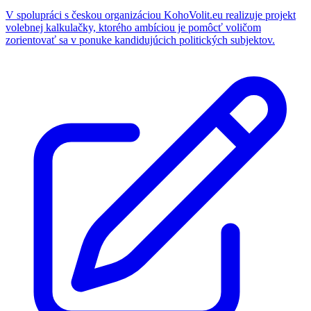
V spolupráci s českou organizáciou KohoVolit.eu realizuje projekt
volebnej kalkulačky, ktorého ambíciou je pomôcť voličom
zorientovať sa v ponuke kandidujúcich politických subjektov.