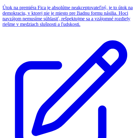
Útok na premiéra Fica je absolútne neakceptovateľný, je to útok na
demokraciu, v ktorej nie je miesto pre žiadnu formu násilia. Hoci
navzájom nemusíme súhlasiť, rešpektujme sa a vzájomné rozdiely
riešme v medziach slušnosti a ľudskosti.