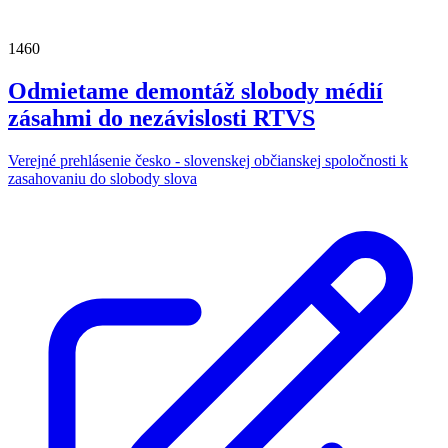
1460
Odmietame demontáž slobody médií
zásahmi do nezávislosti RTVS
Verejné prehlásenie česko - slovenskej občianskej spoločnosti k
zasahovaniu do slobody slova