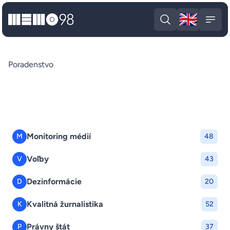
🇬🇧
MEMO98
Engli
Open search
Open
Poradenstvo
Monitoring médií
M
48
Voľby
V
43
Dezinformácie
D
20
Kvalitná žurnalistika
K
52
Právny štát
P
37