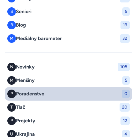
Seniori
S
5
Blog
B
19
Mediálny barometer
M
32
Novinky
N
105
Menšiny
M
5
Poradenstvo
P
0
Tlač
T
20
Projekty
P
12
Ukrajina
U
4