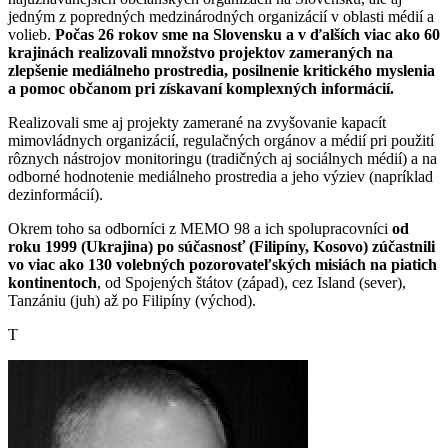
jedným z popredných medzinárodných organizácií v oblasti médií a
volieb.
Počas 26 rokov sme na Slovensku a v ďalších viac ako 60
krajinách realizovali množstvo projektov zameraných na
zlepšenie mediálneho prostredia, posilnenie kritického myslenia
a pomoc občanom pri získavaní komplexných informácií.
Realizovali sme aj projekty zamerané na zvyšovanie kapacít
mimovládnych organizácií, regulačných orgánov a médií pri použití
rôznych nástrojov monitoringu (tradičných aj sociálnych médií) a na
odborné hodnotenie mediálneho prostredia a jeho výziev (napríklad
dezinformácií).
Okrem toho sa odborníci z MEMO 98 a ich spolupracovníci
od
roku 1999 (Ukrajina) po súčasnosť (Filipíny, Kosovo) zúčastnili
vo viac ako 130 volebných pozorovateľských misiách na piatich
kontinentoch
, od Spojených štátov (západ), cez Island (sever),
Tanzániu (juh) až po Filipíny (východ).
T