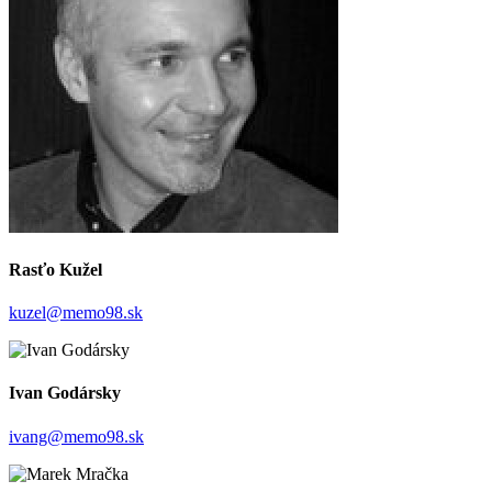
Rasťo Kužel
kuzel@memo98.sk
Ivan Godársky
ivang@memo98.sk