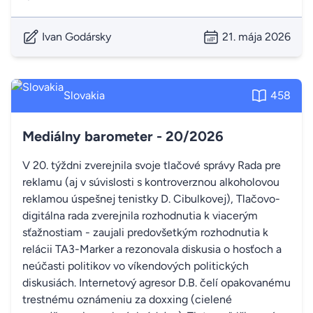
Ivan Godársky
21. mája 2026
Slovakia
458
Mediálny barometer - 20/2026
V 20. týždni zverejnila svoje tlačové správy Rada pre
reklamu (aj v súvislosti s kontroverznou alkoholovou
reklamou úspešnej tenistky D. Cibulkovej), Tlačovo-
digitálna rada zverejnila rozhodnutia k viacerým
sťažnostiam - zaujali predovšetkým rozhodnutia k
relácii TA3-Marker a rezonovala diskusia o hosťoch a
neúčasti politikov vo víkendových politických
diskusiách. Internetový agresor D.B. čelí opakovanému
trestnému oznámeniu za doxxing (cielené