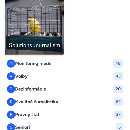
Monitoring médií
M
48
Voľby
V
43
Dezinformácie
D
20
Kvalitná žurnalistika
K
52
Právny štát
P
37
Seniori
S
5