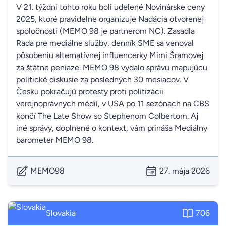
V 21. týždni tohto roku boli udelené Novinárske ceny
2025, ktoré pravidelne organizuje Nadácia otvorenej
spoločnosti (MEMO 98 je partnerom NC). Zasadla
Rada pre mediálne služby, denník SME sa venoval
pôsobeniu alternatívnej influencerky Mimi Šramovej
za štátne peniaze. MEMO 98 vydalo správu mapujúcu
politické diskusie za posledných 30 mesiacov. V
Česku pokračujú protesty proti politizácii
verejnoprávnych médií, v USA po 11 sezónach na CBS
končí The Late Show so Stephenom Colbertom. Aj
iné správy, doplnené o kontext, vám prináša Mediálny
barometer MEMO 98.
MEMO98
27. mája 2026
Slovakia
706