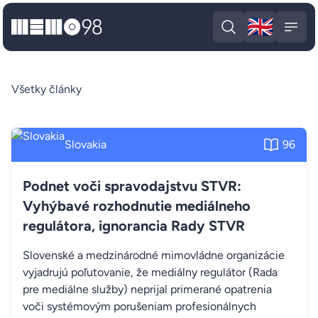
🇬🇧
MEMO98
Engli
Open search
Open
Všetky články
Slovakia
96
Podnet voči spravodajstvu STVR:
Vyhýbavé rozhodnutie mediálneho
regulátora, ignorancia Rady STVR
Slovenské a medzinárodné mimovládne organizácie
vyjadrujú poľutovanie, že mediálny regulátor (Rada
pre mediálne služby) neprijal primerané opatrenia
voči systémovým porušeniam profesionálnych