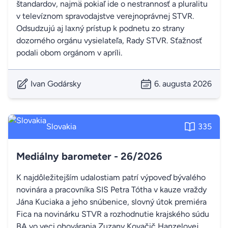
štandardov, najmä pokiaľ ide o nestrannosť a pluralitu
v televíznom spravodajstve verejnoprávnej STVR.
Odsudzujú aj laxný prístup k podnetu zo strany
dozorného orgánu vysielateľa, Rady STVR. Sťažnosť
podali obom orgánom v apríli.
Ivan Godársky
6. augusta 2026
Slovakia
335
Mediálny barometer - 26/2026
K najdôležitejším udalostiam patrí výpoveď bývalého
novinára a pracovníka SIS Petra Tótha v kauze vraždy
Jána Kuciaka a jeho snúbenice, slovný útok premiéra
Fica na novinárku STVR a rozhodnutie krajského súdu
BA vo veci ohovárania Zuzany Kovačič Hanzelovej.