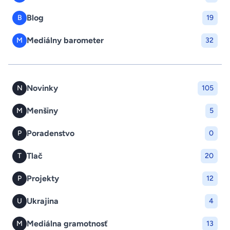
Blog
B
19
Mediálny barometer
M
32
Novinky
N
105
Menšiny
M
5
Poradenstvo
P
0
Tlač
T
20
Projekty
P
12
Ukrajina
U
4
Mediálna gramotnosť
M
13