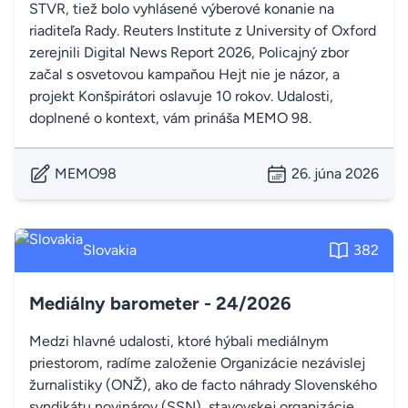
STVR, tiež bolo vyhlásené výberové konanie na
riaditeľa Rady. Reuters Institute z University of Oxford
zerejnili Digital News Report 2026, Policajný zbor
začal s osvetovou kampaňou Hejt nie je názor, a
projekt Konšpirátori oslavuje 10 rokov. Udalosti,
doplnené o kontext, vám prináša MEMO 98.
MEMO98
26. júna 2026
Slovakia
382
Mediálny barometer - 24/2026
Medzi hlavné udalosti, ktoré hýbali mediálnym
priestorom, radíme založenie Organizácie nezávislej
žurnalistiky (ONŽ), ako de facto náhrady Slovenského
syndikátu novinárov (SSN), stavovskej organizácie