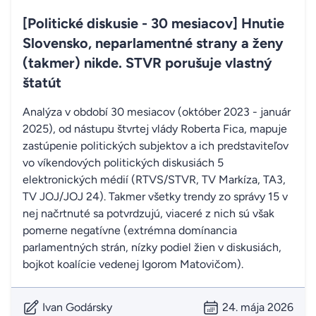
[Politické diskusie - 30 mesiacov] Hnutie
Slovensko, neparlamentné strany a ženy
(takmer) nikde. STVR porušuje vlastný
štatút
Analýza v období 30 mesiacov (október 2023 - január
2025), od nástupu štvrtej vlády Roberta Fica, mapuje
zastúpenie politických subjektov a ich predstaviteľov
vo víkendových politických diskusiách 5
elektronických médií (RTVS/STVR, TV Markíza, TA3,
TV JOJ/JOJ 24). Takmer všetky trendy zo správy 15 v
nej načrtnuté sa potvrdzujú, viaceré z nich sú však
pomerne negatívne (extrémna domínancia
parlamentných strán, nízky podiel žien v diskusiách,
bojkot koalície vedenej Igorom Matovičom).
Ivan Godársky
24. mája 2026