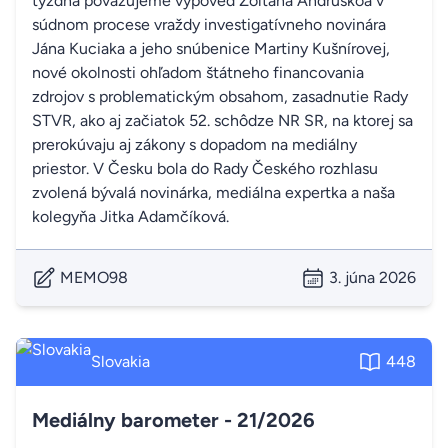
týždňa považujeme výpoveď Zoltána Andruskóa v
súdnom procese vraždy investigatívneho novinára
Jána Kuciaka a jeho snúbenice Martiny Kušnírovej,
nové okolnosti ohľadom štátneho financovania
zdrojov s problematickým obsahom, zasadnutie Rady
STVR, ako aj začiatok 52. schôdze NR SR, na ktorej sa
prerokúvaju aj zákony s dopadom na mediálny
priestor. V Česku bola do Rady Českého rozhlasu
zvolená bývalá novinárka, mediálna expertka a naša
kolegyňa Jitka Adamčíková.
MEMO98
3. júna 2026
Slovakia
448
Mediálny barometer - 21/2026