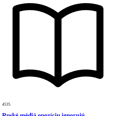
4535
Ruské médiá opozíciu ignorujú