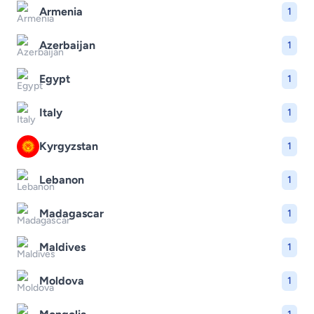
Armenia
1
Azerbaijan
1
Egypt
1
Italy
1
Kyrgyzstan
1
Lebanon
1
Madagascar
1
Maldives
1
Moldova
1