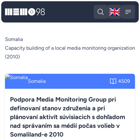
🇬🇧
MEMO98
Engli
Open search
Open
Somalia
Capacity building of a local media monitoring organization
(2010)
Somalia
4509
Podpora Media Monitoring Group pri
definovaní stanov združenia a pri
plánovaní aktivít súvisiacich s dohľadom
nad správaním sa médií počas volieb v
Somaliland-e 2010