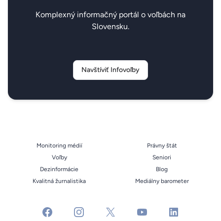
Komplexný informačný portál o voľbách na
Slovensku.
Navštíviť Infovoľby
Monitoring médií
Právny štát
Voľby
Seniori
Dezinformácie
Blog
Kvalitná žurnalistika
Mediálny barometer
facebook
instagram
x
youtube
linkedin