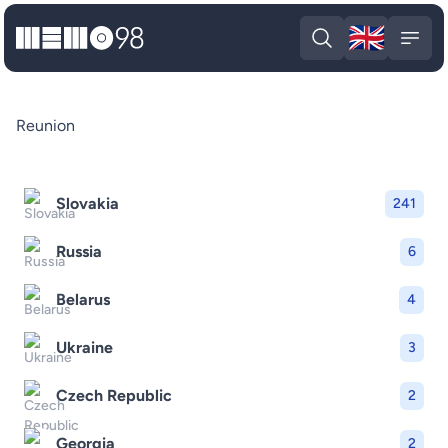
🇬🇧
MEMO98
Engli
Open search
Open
Reunion
Slovakia
241
Russia
6
Belarus
4
Ukraine
3
Czech Republic
2
Georgia
2