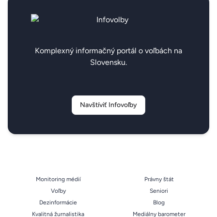
Komplexný informačný portál o voľbách na
Slovensku.
Navštíviť Infovoľby
Monitoring médií
Právny štát
Voľby
Seniori
Dezinformácie
Blog
Kvalitná žurnalistika
Mediálny barometer