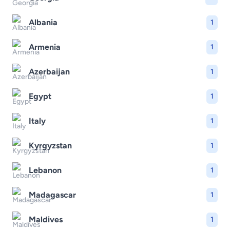
Albania
1
Armenia
1
Azerbaijan
1
Egypt
1
Italy
1
Kyrgyzstan
1
Lebanon
1
Madagascar
1
Maldives
1