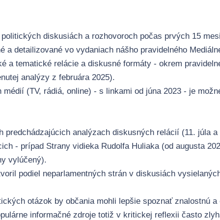
politických diskusiách a rozhovoroch počas prvých 15 mesia
né a detailizované vo vydaniach nášho pravidelného
Mediáln
cké a tematické relácie a diskusné formáty - okrem pravidel
nutej analýzy z februára 2025).
ch médií (TV, rádiá, online) - s linkami od júna 2023 - je m
h predchádzajúcich analýzach diskusných relácií (
11. júla
a
acich - prípad Strany vidieka Rudolfa Huliaka (od augusta 2
ny vylúčený).
oril podiel neparlamentných strán v diskusiách vysielaných
ritických otázok by občania mohli lepšie spoznať znalostnú 
opulárne informačné zdroje totiž v kritickej reflexii často z