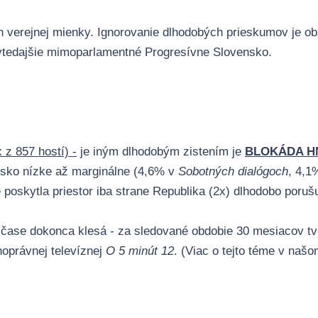
ch verejnej mienky. Ignorovanie dlhodobých prieskumov je 
vtedajšie mimoparlamentné Progresívne Slovensko.
 z 857 hostí) -
je iným dlhodobým zistením je
BLOKÁDA HN
nsko nízke až marginálne (4,6% v
Sobotných dialógoch
, 4,1
poskytla priestor iba strane Republika (2x) dlhodobo poruš
v čase dokonca klesá - za sledované obdobie 30 mesiacov tvo
noprávnej televíznej
O 5 minút 12
. (Viac o tejto téme v naš