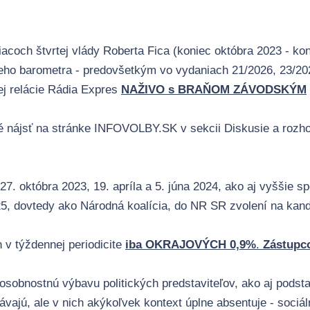
coch štvrtej vlády Roberta Fica (koniec októbra 2023 - kon
eho barometra
- predovšetkým vo vydaniach 21/2026, 23/2026
nej relácie Rádia Expres
NAŽIVO s BRAŇOM ZÁVODSKÝM
ožné nájsť na stránke INFOVOLBY.SK v sekcii
Diskusie a rozh
27. októbra 2023
,
19. apríla
a
5. júna 2024
, ako aj vyššie 
025, dovtedy ako Národná koalícia, do NR SR zvolení na kand
 v týždennej periodicite
iba OKRAJOVÝCH 0,9%
.
Zástupco
a osobnostnú výbavu politických predstaviteľov, ako aj pod
lyhávajú, ale v nich akýkoľvek kontext úplne absentuje - soci