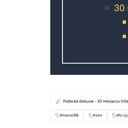
Politické diskusie - 30 mesiacov (Hl
#memo98
#stvr
#tv-jo