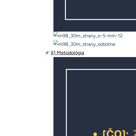
#
X) Metodológia