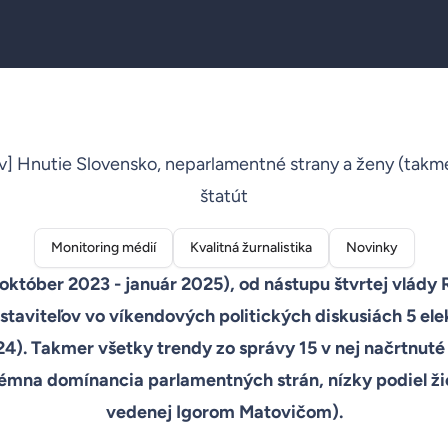
ov] Hnutie Slovensko, neparlamentné strany a ženy (takm
štatút
Monitoring médií
Kvalitná žurnalistika
Novinky
któber 2023 - január 2025), od nástupu štvrtej vlády
dstaviteľov vo víkendových politických diskusiách 5 
). Takmer všetky trendy zo správy 15 v nej načrtnuté s
mna domínancia parlamentných strán, nízky podiel žien
vedenej Igorom Matovičom).