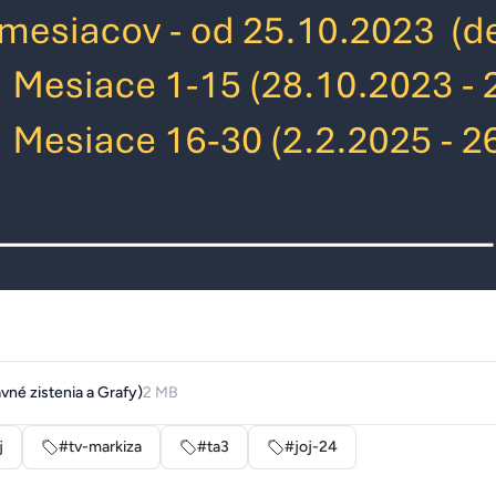
avné zistenia a Grafy)
2 MB
j
#tv-markiza
#ta3
#joj-24