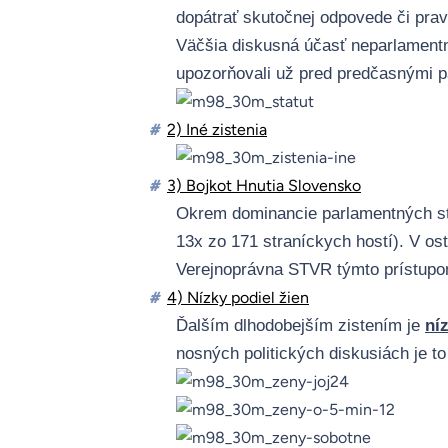
dopátrať skutočnej odpovede či pravd
Väčšia diskusná účasť neparlamentn
upozorňovali už pred predčasnými p
#
2) Iné zistenia
#
3) Bojkot Hnutia Slovensko
Okrem dominancie parlamentných s
13x zo 171 straníckych hostí). V o
Verejnoprávna STVR týmto prístupom 
#
4) Nízky podiel žien
Ďalším dlhodobejším zistením je
ní
nosných politických diskusiách je to