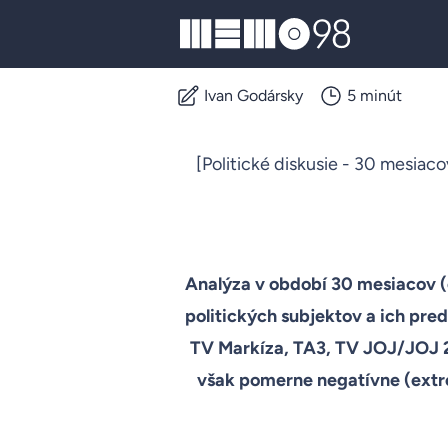
MEMO98
Ivan Godársky
5 minút
[Politické diskusie - 30 mesiac
Analýza v období 30 mesiacov (o
politických subjektov a ich pre
TV Markíza, TA3, TV JOJ/JOJ 24
však pomerne negatívne (extré