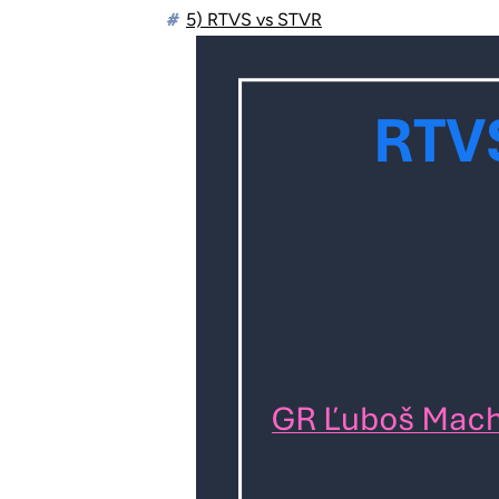
#
5) RTVS vs STVR