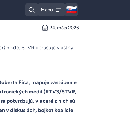
🇸🇰
Menu
Slovak
Open search
Open menu
24. mája 2026
er) nikde. STVR porušuje vlastný
 Roberta Fica, mapuje zastúpenie
elektronických médií (RTVS/STVR,
a potvrdzujú, viaceré z nich sú
 v diskusiách, bojkot koalície