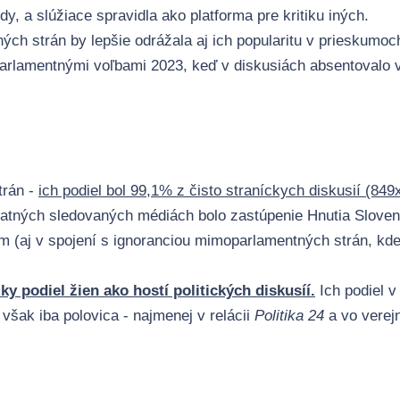
y, a slúžiace spravidla ako platforma pre kritiku iných.
ých strán by lepšie odrážala aj ich popularitu v prieskumo
arlamentnými voľbami 2023, keď v diskusiách absentovalo 
trán -
ich podiel bol 99,1% z čisto straníckych diskusií (849x
statných sledovaných médiách bolo zastúpenie Hnutia Slove
(aj v spojení s ignoranciou mimoparlamentných strán, kde 
zky podiel žien ako hostí politických diskusíí.
Ich podiel 
 však iba polovica - najmenej v relácii
Politika 24
a vo verej