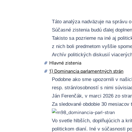
Táto analýza nadväzuje na správu o 
Súčasné zistenia budú ďalej doplne
Takisto sa pozrieme na iné aj politi
z nich boli predmetom vyššie spome
Archív politických diskusií viacerý
#
Hlavné zistenia
#
1) Dominancia parlamentných strán
Podobne ako sme upozornili v našic
resp. strán/osobností s nimi súvisi
Ján Ferenčák, v marci 2026 zo stra
Za sledované obdobie 30 mesiacov tv
Vo svetle hlbších, doplňujúcich a k
politickom dianí. Iné v súčasnosti p