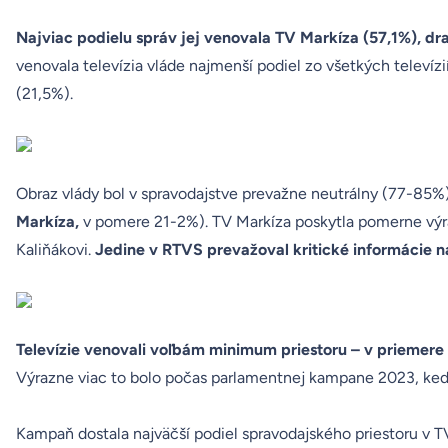
Najviac podielu správ jej venovala TV Markíza (57,1%), dra
venovala televízia vláde najmenší podiel zo všetkých telev
(21,5%).
Obraz vlády bol v spravodajstve prevažne neutrálny (77-85%),
Markíza,
v pomere 21-2%). TV Markíza poskytla pomerne výraz
Kaliňákovi.
Jedine v RTVS prevažoval kritické informácie n
Televízie venovali voľbám minimum priestoru – v priemere 
Výrazne viac to bolo počas parlamentnej kampane 2023, ked
Kampaň dostala najväčší podiel spravodajského priestoru v T