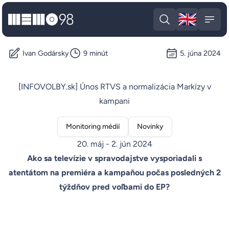
🇬🇧
MEMO98
Engli
Open search
Open
Ivan Godársky
9 minút
5. júna 2024
[INFOVOLBY.sk] Únos RTVS a normalizácia Markízy v
kampani
Monitoring médií
Novinky
20. máj - 2. jún 2024
Ako sa televízie v spravodajstve vysporiadali s
atentátom na premiéra a kampaňou počas posledných 2
týždňov pred voľbami do EP?