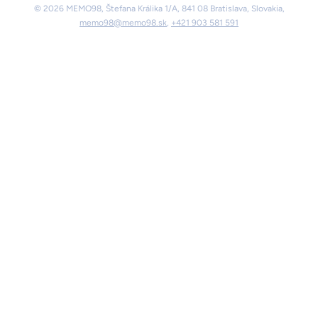
© 2026 MEMO98, Štefana Králika 1/A, 841 08 Bratislava, Slovakia,
memo98@memo98.sk
,
+421 903 581 591