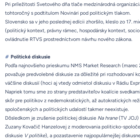
Pri príležitosti Svetového dňa tlače medzinárodná organizáci
tohtoročný s podtitulom
Novinári pod politickým tlakom
.
Slovensko sa v jeho poslednej edícii zhoršilo, kleslo zo 17. 
(politický kontext, právny rámec, hospodársky kontext, soci
ovládnutie RTVS prostredníctvom návrhu nového zákona.
#
Politické diskusie
Podľa najnovšieho
prieskumu NMS Market Research
(marec 2
považuje predvolebné diskusie za dôležité pri rozhodovaní ko
väčšine diskusií (hoci aj vtedy odmietol diskusiu v Rádiu Expr
Napriek tomu sme zo strany predstaviteľov koalície svedkami
skôr pre politikov z nedemokratických, až autokratických reži
spoločenských a politických udalostí takmer neexistuje.
Dôsledkom je zrušenie politickej diskusie
Na hrane
(TV JOJ)
Zuzany Kovačič Hanzelovej z moderovania politicko-spoloče
diskusie
V politike
), a pozastavenie najpopulárnejšej diskusne