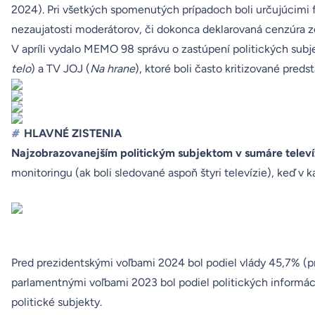
2024). Pri všetkých spomenutých prípadoch boli určujúcimi f
nezaujatosti moderátorov, či dokonca
deklarovaná cenzúra
z
V apríli
vydalo
MEMO 98 správu o zastúpení politických subje
telo
) a TV JOJ (
Na hrane
), ktoré boli často kritizované preds
#
HLAVNÉ ZISTENIA
Najzobrazovanejším politickým subjektom v sumáre televízií
monitoringu (ak boli sledované aspoň štyri televízie), keď v 
Pred prezidentskými voľbami 2024 bol podiel vlády 45,7% 
parlamentnými voľbami 2023 bol podiel politických informáci
politické subjekty.