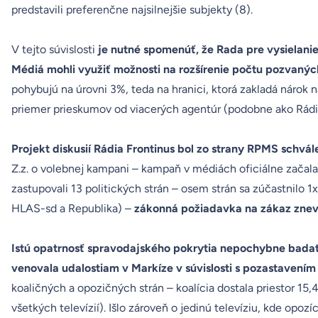
predstavili preferenčne najsilnejšie subjekty (8).
V tejto súvislosti
je nutné spomenúť, že Rada pre vysielani
Médiá mohli využiť možnosti na rozšírenie počtu pozvanýc
pohybujú na úrovni 3%, teda na hranici, ktorá zakladá nárok n
priemer prieskumov od viacerých agentúr (podobne ako Rádio
Projekt diskusií Rádia Frontinus bol zo strany RPMS schvá
Z.z. o volebnej kampani – kampaň v médiách oficiálne začala 18
zastupovali 13 politických strán – osem strán sa zúčastnilo 1x
HLAS-sd a Republika) –
zákonná požiadavka na zákaz znev
Istú opatrnosť spravodajského pokrytia nepochybne badať aj
venovala udalostiam v Markíze v súvislosti s pozastavením 
koaličných a opozičných strán – koalícia dostala priestor 15,
všetkých televízií). Išlo zároveň o jedinú televíziu, kde opoz