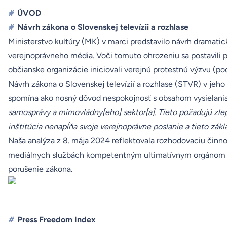
#
ÚVOD
#
Návrh zákona o Slovenskej televízii a rozhlase
Ministerstvo kultúry (MK) v marci predstavilo návrh dramat
verejnoprávneho média. Voči tomuto ohrozeniu sa postavili 
občianske organizácie iniciovali verejnú protestnú výzvu (pod
Návrh zákona o Slovenskej televízií a rozhlase (STVR) v jeho 
spomína ako nosný dôvod nespokojnosť s obsahom vysielania
samosprávy a mimovládny[eho] sektor[a]. Tieto požadujú zlepši
inštitúcia nenapĺňa svoje verejnoprávne poslanie a tieto zákl
Naša
analýza
z 8. mája 2024 reflektovala rozhodovaciu činnos
mediálnych službách
kompetentným ultimatívnym orgánom n
porušenie zákona.
#
Press Freedom Index