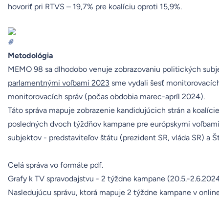
hovoriť pri RTVS – 19,7% pre koalíciu oproti 15,9%.
#
Metodológia
MEMO 98 sa dlhodobo venuje zobrazovaniu politických subjek
parlamentnými voľbami 2023
sme vydali šesť monitorovacíc
monitorovacích správ (počas obdobia marec-apríl 2024).
Táto správa mapuje zobrazenie kandidujúcich strán a koalíci
posledných dvoch týždňov kampane pre európskymi voľbami (2
subjektov - predstaviteľov štátu (prezident SR, vláda SR) a Š
Celá správa
vo formáte pdf.
Grafy k TV spravodajstvu
- 2 týždne kampane (20.5.-2.6.202
Nasledujúcu správu, ktorá mapuje 2 týždne kampane v onlin