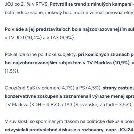
JOJ po 2,1% v RTVS.
Potvrdil sa trend z minulých kampaní
bolo jednoznačné, inokedy bolo možné vnímať porovnateľný 
Po vláde a jej predstaviteľoch bola najzobrazovanejším 
v TV JOJ (10,4%) a v TA3 (9,9%).
Pokiaľ ide o iné politické subjekty,
pri koaličných stranách 
bol najzobrazovanejším subjektom v TV Markíza (10,9%), 
(1,5%).
Opozičné SaS (v priemere 4,7%) a PS (4,5%),
strany zastupu
konzervatívne zoskupenia zaznamenali výrazne menej spr
TV Markíza (KDH – 4,8%) a TA3 (Slovensko, Za ľudí – 3,5%).
V súvislosti so spomínaným tlakom na politické diskusie bolo
odvysielali predvolebné diskusie a rozhovory, napr. JOJ24 v