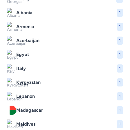
Albania
1
Armenia
1
Azerbaijan
1
Egypt
1
Italy
1
Kyrgyzstan
1
Lebanon
1
Madagascar
1
Maldives
1