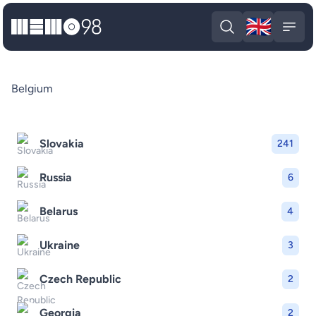
🇬🇧
MEMO98
Engli
Open search
Open
Belgium
Slovakia
241
Russia
6
Belarus
4
Ukraine
3
Czech Republic
2
Georgia
2