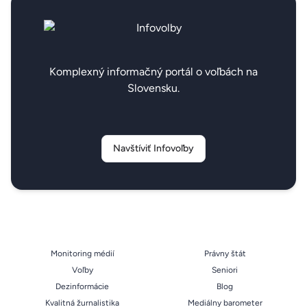
Komplexný informačný portál o voľbách na
Slovensku.
Navštíviť Infovoľby
Monitoring médií
Právny štát
Voľby
Seniori
Dezinformácie
Blog
Kvalitná žurnalistika
Mediálny barometer