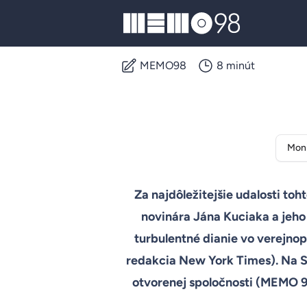
MEMO98
MEMO98
8 minút
Moni
Za najdôležitejšie udalosti t
novinára Jána Kuciaka a jeho
turbulentné dianie vo verejnopr
redakcia New York Times). Na S
otvorenej spoločnosti (MEMO 98