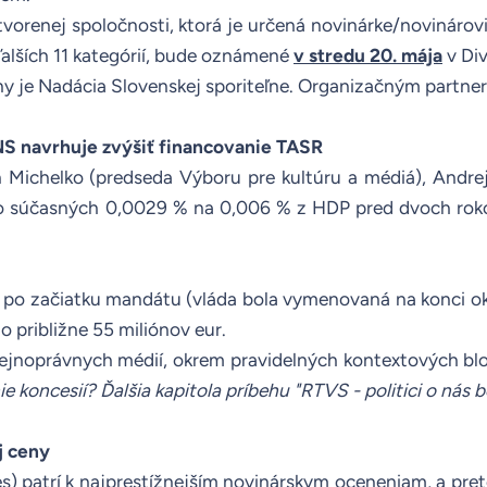
vorenej spoločnosti, ktorá je určená novinárke/novinárov
ďalších 11 kategórií, bude oznámené
v stredu 20. mája
v Div
 je Nadácia Slovenskej sporiteľne. Organizačným partnero
NS navrhuje zvýšiť financovanie TASR
n Michelko (predseda Výboru pre kultúru a médiá), Andr
 zo súčasných 0,0029 % na 0,006 % z HDP pred dvoch roko
.
po začiatku mandátu (vláda bola vymenovaná na konci okt
o približne 55 miliónov eur.
ejnoprávnych médií, okrem pravidelných kontextových bl
e koncesií? Ďalšia kapitola príbehu "RTVS - politici o nás 
j ceny
es
) patrí k najprestížnejším novinárskym oceneniam, a pre