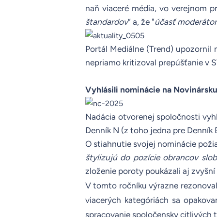
naň viaceré média, vo verejnom pr
štandardov
” a, že "
účasť moderátor
Portál
Mediálne
(Trend) upozornil n
nepriamo kritizoval prepúšťanie v 
Vyhlásili nominácie na Novinársk
Nadácia otvorenej spoločnosti
vyhl
Denník N (z toho jedna pre Denník E
O stiahnutie svojej nominácie požia
štylizujú do pozície obrancov slo
zloženie poroty poukázali aj zvyšní
V tomto ročníku v
ýrazne rezonovali
viacerých kategóriách sa opakovan
spracovanie spoločensky citlivých 