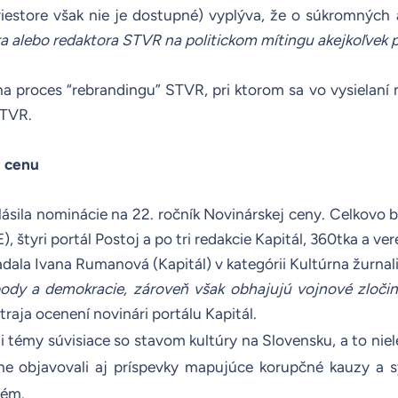
iestore však nie je dostupné) vyplýva, že o súkromných a
a alebo redaktora STVR na politickom mítingu akejkoľvek 
a proces “rebrandingu” STVR, pri ktorom sa vo vysielaní m
STVR.
u cenu
ásila nominácie na 22. ročník Novinárskej ceny. Celkovo b
), štyri portál Postoj a po tri redakcie Kapitál, 360tka a v
dala Ivana Rumanová (Kapitál) v kategórii Kultúrna žurnalis
body a demokracie, zároveň však obhajujú vojnové zločiny
 traja ocenení novinári portálu
Kapitál
.
 témy súvisiace so stavom kultúry na Slovensku, a to niele
e objavovali aj príspevky mapujúce korupčné kauzy a sy
tém.