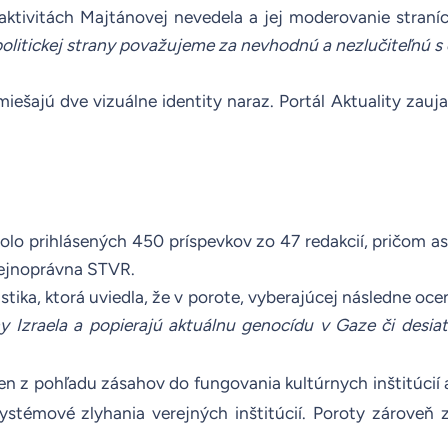
ktivitách Majtánovej nevedela a jej moderovanie straníc
politickej strany považujeme za nevhodnú a nezlučiteľnú
iešajú dve vizuálne identity naraz. Portál
Aktuality
zauja
olo prihlásených 450 príspevkov zo 47 redakcií, pričom a
erejnoprávna STVR.
tika, ktorá uviedla, že v porote, vyberajúcej následne oce
 Izraela a popierajú aktuálnu genocídu v Gaze či desiatk
n z pohľadu zásahov do fungovania kultúrnych inštitúcií a 
stémové zlyhania verejných inštitúcií. Poroty zároveň z