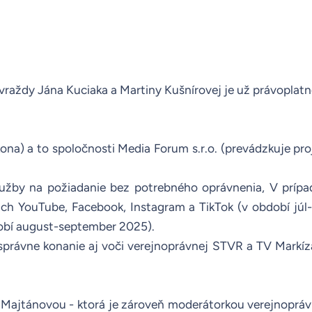
 vraždy Jána Kuciaka a Martiny Kušnírovej je už právopla
na) a to spoločnosti Media Forum s.r.o. (prevádzkuje pro
lužby na požiadanie bez potrebného oprávnenia,
V príp
ách YouTube, Facebook, Instagram a TikTok
(
v období
júl
obí august
-
septemb
e
r 2025
).
 správne konanie aj voči verejnoprávnej STVR
a TV Markíza
ajtánovou - ktorá je zároveň moderátorkou verejnoprávn