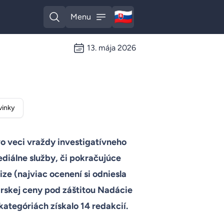
🇸🇰
Menu
Slovak
Open search
Open menu
13. mája 2026
inky
o veci vraždy investigatívneho
diálne služby, či pokračujúce
ize (najviac ocenení si odniesla
rskej ceny pod záštitou Nadácie
ategóriách získalo 14 redakcií.