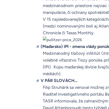
medzinárodnom priestore najviac r
manipulácie, či ochrany spotrebiteľ
V 15 najsledovanejších kategóriách
(medzi nominovanými boli aj Atlant
Chronicle či Texas Monthly.
(Maďarsko) IPI - zmena vlády ponúka
#
Medzinárodný tlačový inštitút (
Int
volebné víťazstvo Tiszy ponúka prí
(
IPI
). Kúpu maďarskej divízie švajč
médiách
).
V PÁR SLOVÁCH…
#
Filip Struhárik sa venoval možnej 
Riaditeľ investigatívneho portálu B
TASR
informovala, že zahraničným 
David Attenborough tento týždeň os