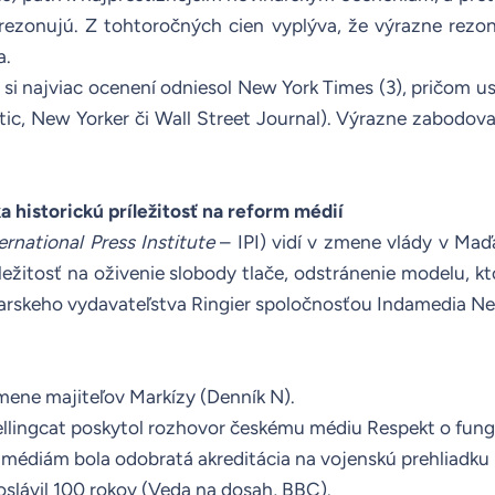
ezonujú. Z tohtoročných cien vyplýva, že výrazne rezono
a.
 si najviac ocenení odniesol
New York Times
(3), pričom us
ic, New Yorker či Wall Street Journal). Výrazne zabodova
 historickú príležitosť na reform médií
ernational Press Institute
– IPI) vidí v zmene vlády v Maď
ležitosť na oživenie slobody tlače, odstránenie modelu, 
iarskeho vydavateľstva Ringier spoločnosťou Indamedia Netw
zmene majiteľov Markízy (
Denník N
).
ellingcat poskytol rozhovor českému médiu Respekt o fungov
médiám bola odobratá akreditácia na vojenskú prehliadku 
lávil 100 rokov (
Veda na dosah
,
BBC
).