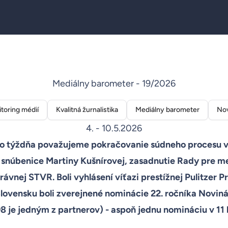
Mediálny barometer - 19/2026
toring médií
Kvalitná žurnalistika
Mediálny barometer
Nov
4. - 10.5.2026
ohto týždňa považujeme pokračovanie súdneho procesu v
 snúbenice Martiny Kušnírovej, zasadnutie Rady pre me
ávnej STVR. Boli vyhlásení víťazi prestížnej Pulitzer Pr
lovensku boli zverejnené nominácie 22. ročníka Noviná
 je jedným z partnerov) - aspoň jednu nomináciu v 11 k