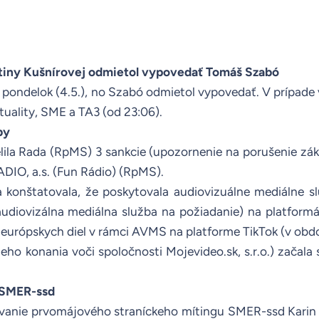
rtiny Kušnírovej odmietol vypovedať Tomáš Szabó
pondelok (4.5.), no Szabó odmietol vypovedať. V prípade
tuality
,
SME
a
TA3
(od 23:06).
by
ila Rada (RpMS) 3 sankcie (upozornenie na porušenie záko
ADIO, a.s. (Fun Rádio) (
RpMS
).
konštatovala, že poskytovala audiovizuálne mediálne s
udiovizálna mediálna služba na požiadanie)
na platform
 európskych diel v rámci AVMS na platforme TikTok
(
v obd
ho konania voči spoločnosti Mojevideo.sk, s.r.o.) začala
i SMER-ssd
anie prvomájového straníckeho mítingu SMER-ssd Karin M