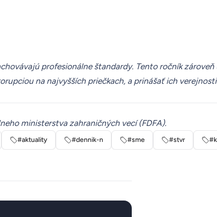
chovávajú profesionálne štandardy. Tento ročník zároveň uka
korupciou na najvyšších priečkach, a prinášať ich verejno
lneho ministerstva zahraničných vecí (FDFA).
#aktuality
#dennik-n
#sme
#stvr
#k