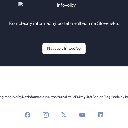
Komplexný informačný portál o voľbách na Slovensku.
Navštíviť Infovoľby
ng médií
Voľby
Dezinformácie
Kvalitná žurnalistika
Právny štát
Seniori
Blog
Mediálny b
facebook
instagram
x
youtube
linkedin