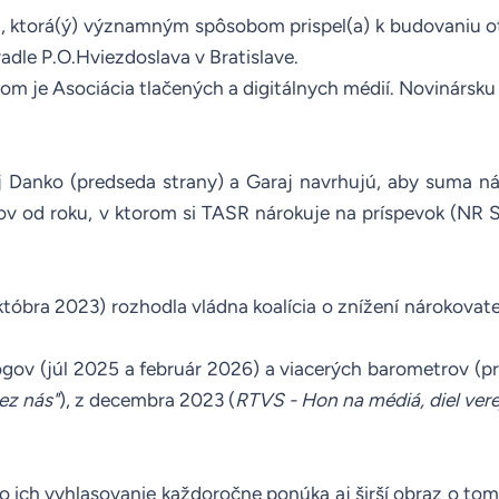
i, ktorá(ý) významným spôsobom prispel(a) k budovaniu ot
adle P.O.Hviezdoslava v Bratislave.
m je Asociácia tlačených a digitálnych médií. Novinársk
ej Danko (predseda strany) a Garaj navrhujú, aby suma 
v od roku, v ktorom si TASR nárokuje na príspevok (
NR 
óbra 2023) rozhodla vládna koalícia o znížení nárokovat
ogov (
júl 2025
a
február 2026
) a viacerých barometrov (
bez nás"
), z decembra 2023 (
RTVS - Hon na médiá, diel ver
to ich vyhlasovanie každoročne ponúka aj širší obraz o t