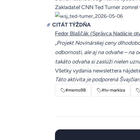
Zakladateľ CNN Ted Turner zomrel 
CITÁT TÝŽDŇA
#
Fedor Blaščák (Správca Nadácie otv
„Projekt Novinárskej ceny dlhodobo 
odbornosti, ale aj na odvahe – na 
takáto odvaha si zaslúži nielen uzna
Všetky vydania newslettera nájdet
Táto aktivita je podporená Švajčia
#memo98
#tv-markiza