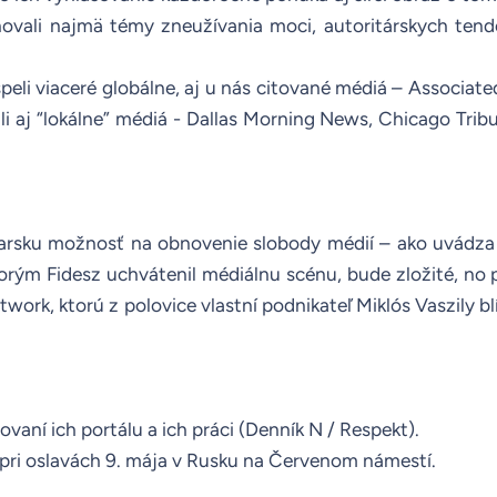
vali najmä témy zneužívania moci, autoritárskych tendenc
peli viaceré globálne, aj u nás citované médiá –
Associate
li aj “lokálne” médiá - Dallas Morning News, Chicago Trib
arsku možnosť na obnovenie slobody médií – ako uvádza 
ktorým Fidesz uchvátenil médiálnu scénu, bude zložité, no
ork, ktorú z polovice vlastní podnikateľ Miklós Vaszily b
aní ich portálu a ich práci (
Denník N
/
Respekt
).
pri oslavách 9. mája v Rusku na Červenom námestí.