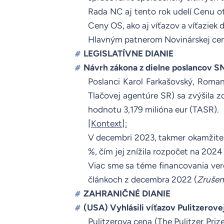
Rada NC aj tento rok udelí Cenu ot
Ceny OS, ako aj víťazov a víťaziek 
Hlavným patnerom Novinárskej ceny
LEGISLATÍVNE DIANIE
#
Návrh zákona z dielne poslancov S
#
Poslanci Karol Farkašovský, Roma
Tlačovej agentúre SR
) sa zvýšila
hodnotu 3,179 milióna eur (
TASR
)
[Kontext]:
V decembri 2023, takmer okamžite 
%, čím jej znížila rozpočet na 2024 
Viac sme sa téme financovania ver
článkoch z decembra 2022 (
Zrušeni
ZAHRANIČNÉ DIANIE
#
(USA) Vyhlásili víťazov Pulitzerove
#
Pulitzerova cena (
The Pulitzer Priz