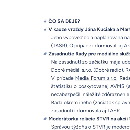
ČO SA DEJE?
#
V kauze vraždy Jána Kuciaka a Ma
#
Jeho výpoveď bola naplánovaná na 
(
TASR
). O prípade informovali aj
Ak
Zasadnutie Rady pre mediálne služ
#
Na
zasadnutí
zo začiatku mája udel
Dobré médiá, s.r.o. (Dobré radio), R
V prípade
Media Forum s.r.o.
Rada 
štatistiku o poskytovanej AVMS
(a
nezabezpečil
náležité zdôraznenie
Rada okrem iného (začiatok správne
zasadnutí informovala aj
TASR
.
Moderátorka relácie STVR na akci
#
Správou týždňa o STVR je moderov