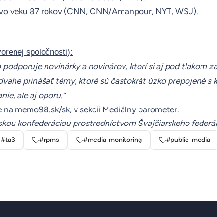
vo veku 87 rokov (
CNN
,
CNN/Amanpour
,
NYT
,
WSJ
).
orenej spoločnosti):
podporuje novinárky a novinárov, ktorí si aj pod tlakom za
odvahe prinášať témy, ktoré sú častokrát úzko prepojené s 
nie, ale aj oporu.“
e na
memo98.sk/sk
, v sekcii
Mediálny barometer
.
rskou konfederáciou prostredníctvom Švajčiarskeho federá
#ta3
#rpms
#media-monitoring
#public-media