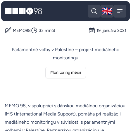
🇬🇧
MEMO98
Engli
Open search
Open
MEMO98
33 minút
19. januára 2021
Parlamentné voľby v Palestíne – projekt mediálneho
monitoringu
Monitoring médií
MEMO 98, v spolupráci s dánskou mediálnou organizáciou
IMS (International Media Support), pomáha pri realizácii
mediálneho monitoringu v súvislosti s parlamentnými
voľbami v Palestíne. Partnerskou organizáciou je