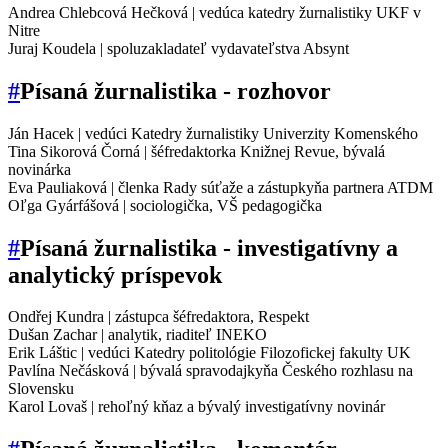
Andrea Chlebcová Hečková | vedúca katedry žurnalistiky UKF v
Nitre
Juraj Koudela | spoluzakladateľ vydavateľstva Absynt
#
Písaná žurnalistika - rozhovor
Ján Hacek | vedúci Katedry žurnalistiky Univerzity Komenského
Tina Sikorová Čorná | šéfredaktorka Knižnej Revue, bývalá
novinárka
Eva Pauliaková | členka Rady súťaže a zástupkyňa partnera ATDM
Oľga Gyárfášová | sociologička, VŠ pedagogička
#
Písaná žurnalistika - investigatívny a
analytický príspevok
Ondřej Kundra | zástupca šéfredaktora, Respekt
Dušan Zachar | analytik, riaditeľ INEKO
Erik Láštic | vedúci Katedry politológie Filozofickej fakulty UK
Pavlína Nečásková | bývalá spravodajkyňa Českého rozhlasu na
Slovensku
Karol Lovaš | rehoľný kňaz a bývalý investigatívny novinár