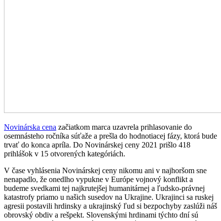
Novinárska cena
začiatkom marca uzavrela prihlasovanie do
osemnásteho ročníka súťaže a prešla do hodnotiacej fázy, ktorá bude
trvať do konca apríla. Do Novinárskej ceny 2021 prišlo 418
prihlášok v 15 otvorených kategóriách.
V čase vyhlásenia Novinárskej ceny nikomu ani v najhoršom sne
nenapadlo, že onedlho vypukne v Európe vojnový konflikt a
budeme svedkami tej najkrutejšej humanitárnej a ľudsko-právnej
katastrofy priamo u našich susedov na Ukrajine. Ukrajinci sa ruskej
agresii postavili hrdinsky a ukrajinský ľud si bezpochyby zaslúži náš
obrovský obdiv a rešpekt. Slovenskými hrdinami týchto dní sú