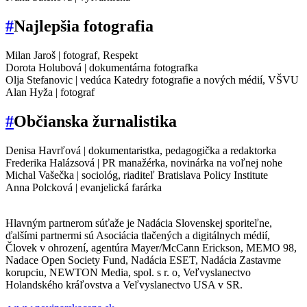
#
Najlepšia fotografia
Milan Jaroš | fotograf, Respekt
Dorota Holubová | dokumentárna fotografka
Olja Stefanovic | vedúca Katedry fotografie a nových médií, VŠVU
Alan Hyža | fotograf
#
Občianska žurnalistika
Denisa Havrľová | dokumentaristka, pedagogička a redaktorka
Frederika Halázsová | PR manažérka, novinárka na voľnej nohe
Michal Vašečka | sociológ, riaditeľ Bratislava Policy Institute
Anna Polcková | evanjelická farárka
Hlavným partnerom súťaže je Nadácia Slovenskej sporiteľne,
ďalšími partnermi sú Asociácia tlačených a digitálnych médií,
Človek v ohrození, agentúra Mayer/McCann Erickson, MEMO 98,
Nadace Open Society Fund, Nadácia ESET, Nadácia Zastavme
korupciu, NEWTON Media, spol. s r. o, Veľvyslanectvo
Holandského kráľovstva a Veľvyslanectvo USA v SR.