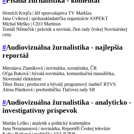
#
Písaná žurnalistika - komentár
Henrich Krejča | šéf spravodajstva TV Markíza
Jana Cviková | spoluzakladateľka organizácie ASPEKT
Michal Meško | CEO Martinus
Tomáš Němeček | právnik a novinár, člen rady českej Novinárskej
ceny
#
Audiovizuálna žurnalistika - najlepšia
reportáž
Miroslava Zlatníková | novinárka, scenáristka, ČR
Oľga Baková | bývalá novinárka, komunikačná manažérka,
Slovenské elektrárne
Tibor Buza | producent a bývalý programový riaditeľ RTVS
Alena Pániková | predsedníčka Tlačovej rady SR
#
Audiovizuálna žurnalistika - analyticko -
investigatívny príspevok
Marián Leško | analytik a politický komentátor
Jana Neumannová | novinárka, Reportéři Českej televízie
Katka Batková | riaditeľka VIA IURIS