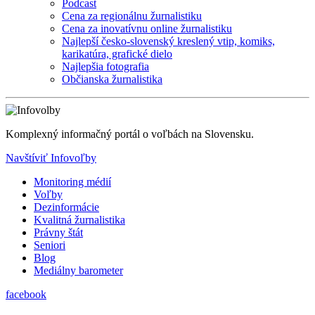
Podcast
Cena za regionálnu žurnalistiku
Cena za inovatívnu online žurnalistiku
Najlepší česko-slovenský kreslený vtip, komiks,
karikatúra, grafické dielo
Najlepšia fotografia
Občianska žurnalistika
Komplexný informačný portál o voľbách na Slovensku.
Navštíviť Infovoľby
Monitoring médií
Voľby
Dezinformácie
Kvalitná žurnalistika
Právny štát
Seniori
Blog
Mediálny barometer
facebook