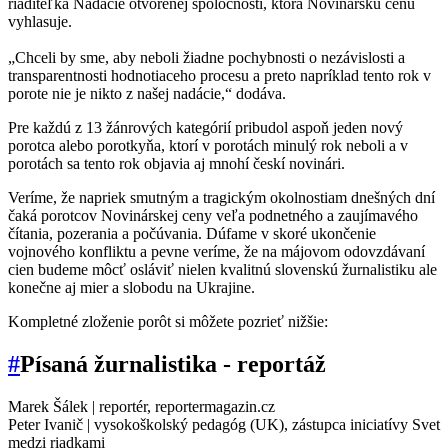
riaditeľka Nadácie otvorenej spoločnosti, ktorá Novinársku cenu
vyhlasuje.
„Chceli by sme, aby neboli žiadne pochybnosti o nezávislosti a
transparentnosti hodnotiaceho procesu a preto napríklad tento rok v
porote nie je nikto z našej nadácie,“ dodáva.
Pre každú z 13 žánrových kategórií pribudol aspoň jeden nový
porotca alebo porotkyňa, ktorí v porotách minulý rok neboli a v
porotách sa tento rok objavia aj mnohí českí novinári.
Veríme, že napriek smutným a tragickým okolnostiam dnešných dní
čaká porotcov Novinárskej ceny veľa podnetného a zaujímavého
čítania, pozerania a počúvania. Dúfame v skoré ukončenie
vojnového konfliktu a pevne veríme, že na májovom odovzdávaní
cien budeme môcť osláviť nielen kvalitnú slovenskú žurnalistiku ale
konečne aj mier a slobodu na Ukrajine.
Kompletné zloženie porôt si môžete pozrieť nižšie:
#
Písaná žurnalistika - reportáž
Marek Šálek | reportér, reportermagazin.cz
Peter Ivanič | vysokoškolský pedagóg (UK), zástupca iniciatívy Svet
medzi riadkami