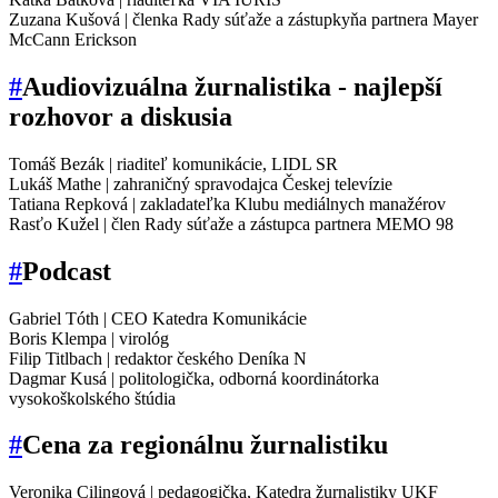
Zuzana Kušová | členka Rady súťaže a zástupkyňa partnera Mayer
McCann Erickson
#
Audiovizuálna žurnalistika - najlepší
rozhovor a diskusia
Tomáš Bezák | riaditeľ komunikácie, LIDL SR
Lukáš Mathe | zahraničný spravodajca Českej televízie
Tatiana Repková | zakladateľka Klubu mediálnych manažérov
Rasťo Kužel | člen Rady súťaže a zástupca partnera MEMO 98
#
Podcast
Gabriel Tóth | CEO Katedra Komunikácie
Boris Klempa | virológ
Filip Titlbach | redaktor českého Deníka N
Dagmar Kusá | politologička, odborná koordinátorka
vysokoškolského štúdia
#
Cena za regionálnu žurnalistiku
Veronika Cilingová | pedagogička, Katedra žurnalistiky UKF