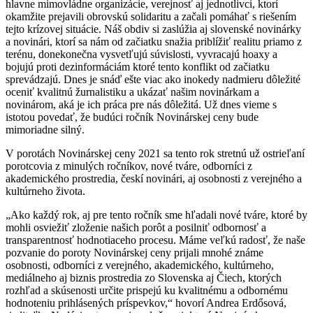
hlavne mimovládne organizácie, verejnosť aj jednotlivci, ktorí
okamžite prejavili obrovskú solidaritu a začali pomáhať s riešením
tejto krízovej situácie. Náš obdiv si zaslúžia aj slovenské novinárky
a novinári, ktorí sa nám od začiatku snažia priblížiť realitu priamo z
terénu, donekonečna vysvetľujú súvislosti, vyvracajú hoaxy a
bojujú proti dezinformáciám ktoré tento konflikt od začiatku
sprevádzajú. Dnes je snáď ešte viac ako inokedy nadmieru dôležité
oceniť kvalitnú žurnalistiku a ukázať našim novinárkam a
novinárom, aká je ich práca pre nás dôležitá. Už dnes vieme s
istotou povedať, že budúci ročník Novinárskej ceny bude
mimoriadne silný.
V porotách Novinárskej ceny 2021 sa tento rok stretnú už ostrieľaní
porotcovia z minulých ročníkov, nové tváre, odborníci z
akademického prostredia, českí novinári, aj osobnosti z verejného a
kultúrneho života.
„Ako každý rok, aj pre tento ročník sme hľadali nové tváre, ktoré by
mohli osviežiť zloženie našich porôt a posilniť odbornosť a
transparentnosť hodnotiaceho procesu. Máme veľkú radosť, že naše
pozvanie do poroty Novinárskej ceny prijali mnohé známe
osobnosti, odborníci z verejného, akademického, kultúrneho,
mediálneho aj biznis prostredia zo Slovenska aj Čiech, ktorých
rozhľad a skúsenosti určite prispejú ku kvalitnému a odbornému
hodnoteniu prihlásených príspevkov,“ hovorí Andrea Erdősová,