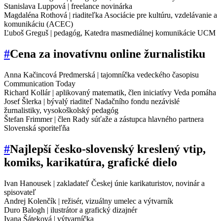
Stanislava Luppová | freelance novinárka
Magdaléna Rothová | riaditeľka Asociácie pre kultúru, vzdelávanie a
komunikáciu (ACEC)
Ľuboš Greguš | pedagóg, Katedra masmediálnej komunikácie UCM
#
Cena za inovatívnu online žurnalistiku
Anna Kačincová Predmerská | tajomníčka vedeckého časopisu
Communication Today
Richard Kollár | aplikovaný matematik, člen iniciatívy Veda pomáha
Josef Šlerka | bývalý riaditeľ Nadačního fondu nezávislé
žurnalistiky, vysokoškolský pedagóg
Štefan Frimmer | člen Rady súťaže a zástupca hlavného partnera
Slovenská sporiteľňa
#
Najlepší česko-slovenský kreslený vtip,
komiks, karikatúra, grafické dielo
Ivan Hanousek | zakladateľ Českej únie karikaturistov, novinár a
spisovateľ
Andrej Kolenčík | režisér, vizuálny umelec a výtvarník
Duro Balogh | ilustrátor a grafický dizajnér
Ivana Šáteková | výtvarníčka