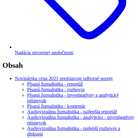
Nadácia otvorenej spoločnosti
Obsah
Novinárska cena 2021 predstavuje odborné poroty
Písaná žurnalistika - reportáž
Písaná žurnalistika - rozhovor
Písaná žurnalistika - investigatívny a analytický
príspevok
Písaná žurnalistika - komentár
Audiovizuálna žurnalistika - najlepšia reportáž
Audiovizuálna žurnalistika - analyticko - investigatívny
príspevok
Audiovizuálna žurnalistika - najlepší rozhovor a
diskusia