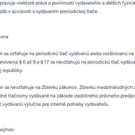
ravuje niektoré práva a povinnosti vydavateľov a ďalších fyzic
ôb v súvislosti s vydávaním preriodickej tlače.
kona
on sa vzťahuje na periodickú tlač vydávanú alebo rozširovanú n
anovenia § 6 až 9 a § 17 sa nevzťahujú na periodickú tlač vydá
 republiky.
on sa nevzťahuje na Zbierku zákonov, Zbierku medzinárodných 
adné tlačoviny vydávané na základe osobitného právneho predpi
č vydávanú výlučne pre interné potreby vydavateľa.
pojmov