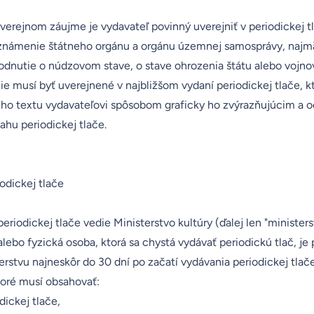
erejnom záujme je vydavateľ povinný uverejniť v periodickej tl
námenie štátneho orgánu a orgánu územnej samosprávy, najmä
hodnutie o núdzovom stave, o stave ohrozenia štátu alebo vojno
e musí byť uverejnené v najbližšom vydaní periodickej tlače, k
eho textu vydavateľovi spôsobom graficky ho zvýrazňujúcim a o
ahu periodickej tlače.
odickej tlače
periodickej tlače vedie Ministerstvo kultúry (ďalej len "ministers
alebo fyzická osoba, ktorá sa chystá vydávať periodickú tlač, je
erstvu najneskôr do 30 dní po začatí vydávania periodickej tla
oré musí obsahovať:
dickej tlače,