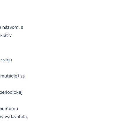
m názvom, s
krát v
 svoju
(mutácie) sa
periodickej
 neurčému
ny vydavateľa,