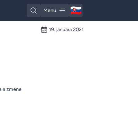
🇸🇰
Menu
Slovak
Open search
Open menu
19. januára 2021
če a zmene