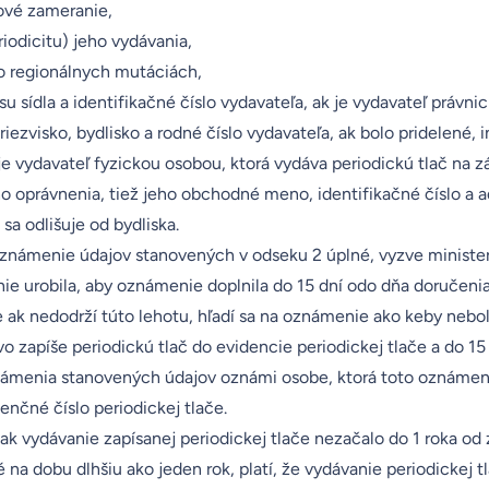
ové zameranie,
riodicitu) jeho vydávania,
ho regionálnych mutáciách,
su sídla a identifikačné číslo vydavateľa, ak je vydavateľ právn
iezvisko, bydlisko a rodné číslo vydavateľa, ak bolo pridelené,
je vydavateľ fyzickou osobou, ktorá vydáva periodickú tlač na z
o oprávnenia, tiež jeho obchodné meno, identifikačné číslo a 
 sa odlišuje od bydliska.
 oznámenie údajov stanovených v odseku 2 úplné, vyzve ministe
ie urobila, aby oznámenie doplnila do 15 dní odo dňa doručenia
e ak nedodrží túto lehotu, hľadí sa na oznámenie ako keby nebo
vo zapíše periodickú tlač do evidencie periodickej tlače a do 15
ámenia stanovených údajov oznámi osobe, ktorá toto oznámeni
enčné číslo periodickej tlače.
 ak vydávanie zapísanej periodickej tlače nezačalo do 1 roka od
 na dobu dlhšiu ako jeden rok, platí, že vydávanie periodickej t