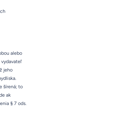
ych
sobou alebo
e vydavateľ
ž jeho
ydliska.
 šírená; to
ade ak
enia § 7 ods.