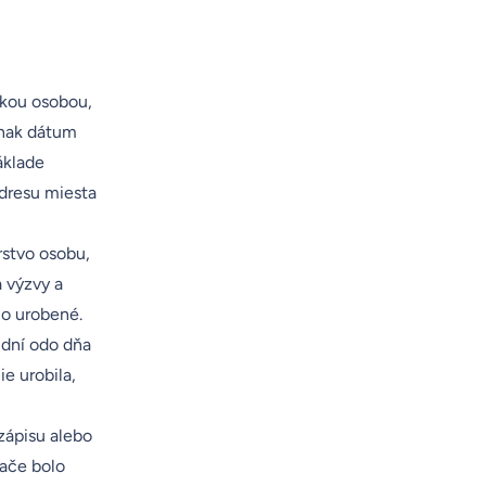
ickou osobou,
 inak dátum
áklade
adresu miesta
rstvo osobu,
 výzvy a
lo urobené.
 dní odo dňa
e urobila,
 zápisu alebo
lače bolo