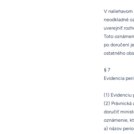
V naliehavom v
neodkladné oz
uverejniť roz
Toto oznámeni
po doručení j
ostatného obs
§ 7
Evidencia peri
(1) Evidenciu 
(2) Právnická 
doručiť minist
oznámenie, kt
a) názov perio