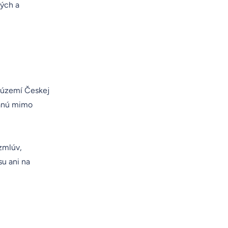
kých a
a území Českej
vanú mimo
zmlúv,
su ani na