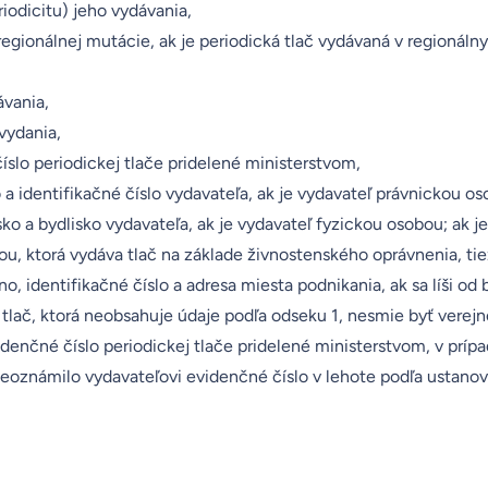
riodicitu) jeho vydávania,
egionálnej mutácie, ak je periodická tlač vydávaná v regionáln
ávania,
 vydania,
íslo periodickej tlače pridelené ministerstvom,
o a identifikačné číslo vydavateľa, ak je vydavateľ právnickou o
ko a bydlisko vydavateľa, ak je vydavateľ fyzickou osobou; ak j
u, ktorá vydáva tlač na základe živnostenského oprávnenia, tie
 identifikačné číslo a adresa miesta podnikania, ak sa líši od b
 tlač, ktorá neobsahuje údaje podľa odseku 1, nesmie byť verejne
idenčné číslo periodickej tlače pridelené ministerstvom, v príp
neoznámilo vydavateľovi evidenčné číslo v lehote podľa ustanov