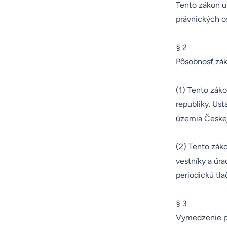
Tento zákon up
právnických os
§ 2
Pôsobnosť zá
(1) Tento zák
republiky. Ust
územia Českej
(2) Tento zák
vestníky a úr
periodickú tla
§ 3
Vymedzenie 