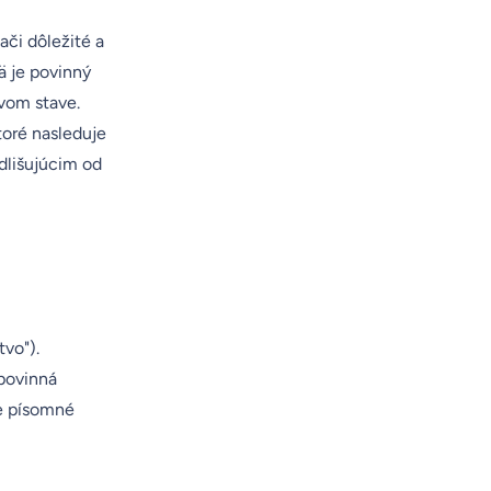
ači dôležité a
 je povinný
vom stave.
toré nasleduje
dlišujúcim od
tvo").
 povinná
če písomné