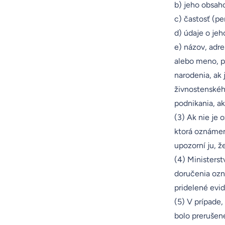
b) jeho obsah
c) častosť (pe
d) údaje o je
e) názov, adre
alebo meno, pr
narodenia, ak 
živnostenskéh
podnikania, ak
(3) Ak nie je
ktorá oznámen
upozorní ju, ž
(4) Ministerst
doručenia ozn
pridelené evid
(5) V prípade,
bolo prerušené