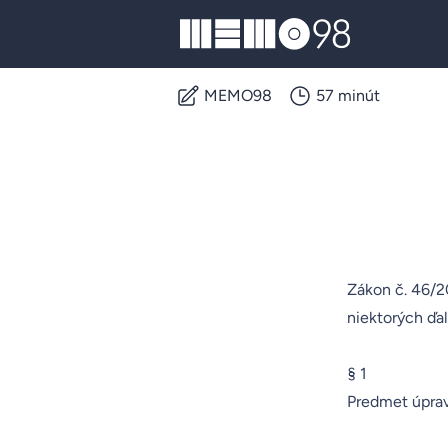
MEMO98
MEMO98
57 minút
Zákon č. 46/2
niektorých ďa
§ 1
Predmet úpra