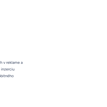
h v reklame a
 inzerciu
obitného