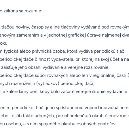
to zákona sa rozumie:
u tlačou noviny, časopisy a iné tlačoviny vydávané pod rovnaký
hovým zameraním a v jednotnej grafickej úprave najmenej dva
oku,
 fyzická alebo právnická osoba, ktorá vydáva periodickú tlač,
eriodickej tlače činnosť vydavateľa, pri ktorej na svoj účet a na
aisťuje jeho obsah, vydávanie a verejné rozširovanie,
eriodickej tlače súbor rovnakých alebo len v regionálnej časti 
ných rozmoženín (výtlačkov) periodickej tlači,
ie kalendárny deň, kedy bolo začaté verejné šírenie vydávanie 
rením periodickej tlači jeho sprístupnenie vopred individuálne
ebo i osôb takto určených, pokiaľ prekračujú okruh členov rodi
kou osobou, a s ním spojeného okruhu osobných priateľov.