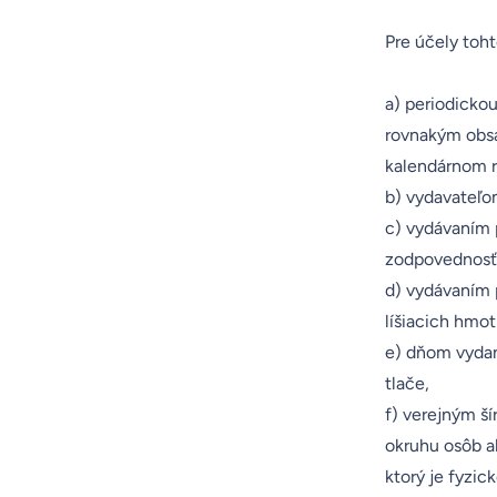
Pre účely toh
a) periodicko
rovnakým obsa
kalendárnom r
b) vydavateľom
c) vydávaním p
zodpovednosť z
d) vydávaním p
líšiacich hmot
e) dňom vydan
tlače,
f) verejným ší
okruhu osôb al
ktorý je fyzic