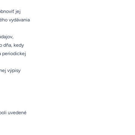
bnoviť jej
ného vydávania
dajov,
o dňa, kedy
 periodickej
nej výpisy
 boli uvedené