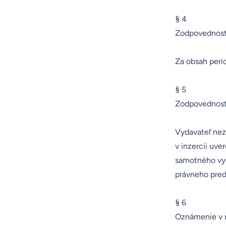
§ 4
Zodpovednosť 
Za obsah perio
§ 5
Zodpovednosť 
Vydavateľ nez
v inzercii uve
samotného vyd
právneho pred
§ 6
Oznámenie v 