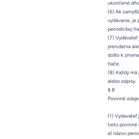
ukončené dňom
(6) Ak zamýšľa
vydávanie, je
periodickej t
(7) Vydávateľ
prerušenia al
došlo k zmene
tlače.
(8) Každý má p
alebo odpisy.
§ 8
Povinné údaje
(1) Vydavateľ
tieto povinné 
a) názov perio