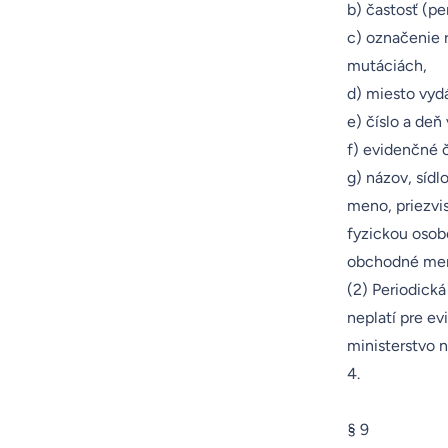
b) častosť (pe
c) označenie r
mutáciách,
d) miesto vyd
e) číslo a deň
f) evidenčné č
g) názov, sídl
meno, priezvis
fyzickou osobo
obchodné meno,
(2) Periodická
neplatí pre ev
ministerstvo 
4.
§ 9