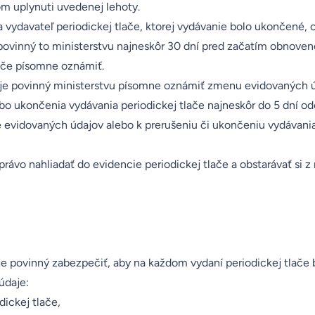
 uplynuti uvedenej lehoty.
 vydavateľ periodickej tlače, ktorej vydávanie bolo ukončené, o
 povinný to ministerstvu najneskôr 30 dní pred začatím obnove
lače písomne oznámiť.
 je povinný ministerstvu písomne oznámiť zmenu evidovaných ú
ebo ukončenia vydávania periodickej tlače najneskôr do 5 dní od
 evidovaných údajov alebo k prerušeniu či ukončeniu vydávania
rávo nahliadať do evidencie periodickej tlače a obstarávať si z 
 je povinný zabezpečiť, aby na každom vydaní periodickej tlače
údaje:
dickej tlače,