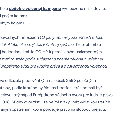
 bolo
obdobie volebnej kampane
vymedzené nasledovne:
d prvým kolom)
druhým kolom)
pôvodných reflexiách (
Orgány ochrany zákonnosti mlčia.
tal. Alebo ako stojí čas v štátnej správe
z 19. septembra
j hodnotiacej misie ODIHR k predčasným parlamentným
tretích strán podľa súčasného znenia zákona o volebnej
 Európskeho súdu pre ľudské práva a s osvedčenou volebnou
áve
odkázala predovšetkým na odsek 256
Spoločných
strany
, podľa ktorého by činnosti tretích strán nemali byť
relevantný prípad Európskeho súdneho dvoru pre ľudské práva
u 1998
. Súdny dvor zistil, že veľmi nízky limit výdavkov tretích
aným opatrením, ktoré porušuje právo na slobodu prejavu.