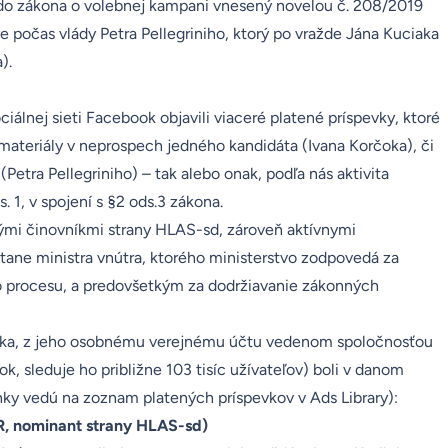
l do zákona o volebnej kampani vnesený novelou č. 208/2019
ve počas vlády Petra Pellegriniho, ktorý po vražde Jána Kuciaka
).
ciálnej sieti Facebook objavili viaceré platené príspevky, ktoré
teriály v neprospech jedného kandidáta (Ivana Korčoka), či
etra Pellegriniho) – tak alebo onak, podľa nás aktivita
 1, v spojení s §2 ods.3 zákona.
nými činovníkmi strany HLAS-sd, zároveň aktívnymi
átane ministra vnútra, ktorého ministerstvo zodpovedá za
o procesu, a predovšetkým za dodržiavanie zákonných
štoka, z jeho osobnému verejnému účtu vedenom spoločnosťou
tok
, sleduje ho približne 103 tisíc užívateľov) boli v danom
nky vedú na zoznam platených príspevkov v Ads Library):
SR, nominant strany HLAS-sd)