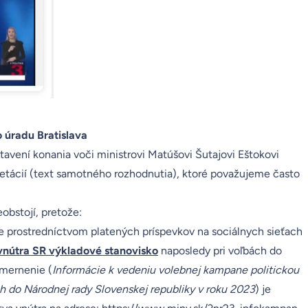
 úradu Bratislava
avení konania voči ministrovi Matúšovi Šutajovi Eštokovi
etácií (
text samotného rozhodnutia
), ktoré považujeme často
obstojí, pretože:
 prostredníctvom platených príspevkov na sociálnych sieťach
 vnútra SR výkladové stanovisko
naposledy pri voľbách do
smernenie (
Informácie k vedeniu volebnej kampane politickou
h do Národnej rady Slovenskej republiky v roku 2023
) je