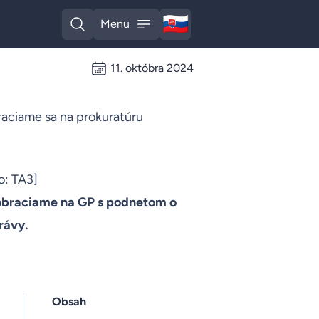
🇸🇰
Menu
Slovak
Open search
Open menu
11. októbra 2024
raciame sa na prokuratúru
o: TA3]
 obraciame na GP s podnetom o
rávy.
Obsah