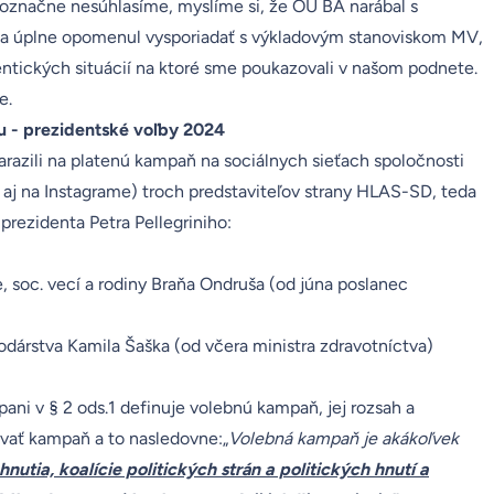
označne nesúhlasíme, myslíme si, že OÚ BA narábal s
a úplne opomenul vysporiadať s výkladovým stanoviskom MV,
entických situácií na ktoré sme poukazovali v našom podnete.
e.
u - prezidentské voľby 2024
arazili na platenú kampaň na sociálnych sieťach spoločnosti
aj na Instagrame) troch predstaviteľov strany HLAS-SD, teda
prezidenta Petra Pellegriniho:
, soc. vecí a rodiny Braňa Ondruša (od júna poslanec
dárstva Kamila Šaška (od včera ministra zdravotníctva)
pani
v § 2 ods.1 definuje volebnú kampaň, jej rozsah a
vať kampaň a to nasledovne:„
Volebná kampaň je akákoľvek
hnutia, koalície politických strán a politických hnutí a