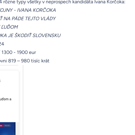
4 rôzne typy všetky v neprospech kandidáta Ivana Korčoka:
VOJNY - IVANA KORČOKA
 NA PÁDE TEJTO VLÁDY
Ť ĽUĎOM
OKA JE ŠKODIŤ SLOVENSKU
024
í 1300 - 1900 eur
vni 819 – 980 tisíc krát