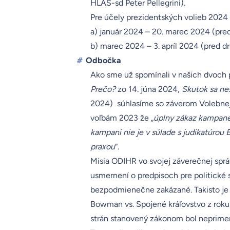
HLAS-sd Peter Pellegrini).
Pre účely prezidentských volieb 2024
a) január 2024 – 20. marec 2024 (pre
b) marec 2024 – 3. apríl 2024 (pred 
#
Odbočka
Ako sme už spomínali v našich dvoch 
Prečo?
zo 14. júna 2024,
Skutok sa nes
2024) súhlasíme so záverom Volebne
voľbám 2023 že „
úplny zákaz kampane 
kampani nie je v súlade s judikatúrou
praxou
“.
Misia ODIHR vo svojej
záverečnej spr
usmernení o predpisoch pre politické 
bezpodmienečne zakázané. Takisto je 
Bowman vs. Spojené kráľovstvo z rok
strán stanovený zákonom bol neprimer