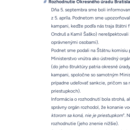
#
Rozhodnutie Okresného úradu Bratisl
Dňa 5. septembra sme boli informovan
z 5. apríla. Podnetom sme upozorňova
kampani
, keďže podľa nás traja štátni
Ondruš a Kamil Šaško) nerešpektovali 
oprávnenými osobami).
Podnet sme podali na
Štátnu komisiu p
Ministerstvo vnútra ako ústredný orgá
(do jeho štruktúry patria okresné úrad
kampani, spoločne so samotným Minis
prípadne udeľovať sankcie, pričom sa
priestupkoch
).
Informácia o rozhodnutí bola strohá, a
správny orgán rozhodol, že konanie voč
ktorom sa koná, nie je priestupkom
". 
rozhodnutie (jeho znenie nižšie).