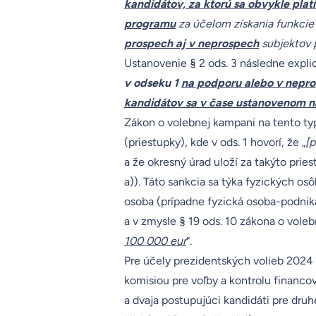
kandidátov, za ktorú sa obvykle platí
programu
za účelom získania funkcie
prospech aj v neprospech
subjektov p
Ustanovenie § 2 ods. 3 následne expli
v odseku 1
na podporu alebo v neprosp
kandidátov sa v čase ustanovenom 
Zákon o volebnej kampani na tento typ
(priestupky), kde v ods. 1 hovorí, že „
[p
a že okresný úrad uloží za takýto pries
a)). Táto sankcia sa týka fyzických os
osoba (prípadne fyzická osoba-podnik
a v zmysle § 19 ods. 10 zákona o voleb
100 000 eur
“.
Pre účely prezidentských volieb 2024
komisiou pre voľby a kontrolu financov
a dvaja postupujúci kandidáti pre dru