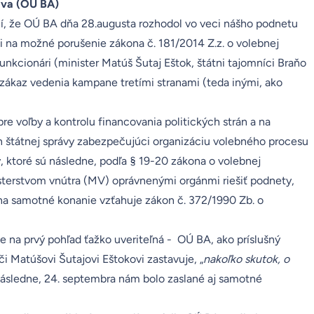
ava (OÚ BA)
í, že OÚ BA dňa 28.augusta rozhodol vo veci nášho podnetu
li na možné porušenie
zákona č. 181/2014 Z.z. o volebnej
 funkcionári (minister Matúš Šutaj Eštok, štátni tajomníci Braňo
zákaz vedenia kampane tretími stranami (teda inými, ako
re voľby a kontrolu financovania politických strán
a na
n štátnej správy zabezpečujúci organizáciu volebného procesu
y, ktoré sú následne, podľa § 19-20 zákona o volebnej
terstvom vnútra (MV) oprávnenými orgánmi riešiť podnety,
 na samotné konanie vzťahuje
zákon č. 372/1990 Zb. o
le na prvý pohľad ťažko uveriteľná - OÚ BA, ako príslušný
i Matúšovi Šutajovi Eštokovi zastavuje, „
nakoľko skutok, o
Následne, 24. septembra nám bolo zaslané aj samotné