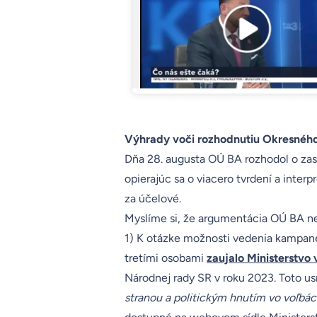
Výhrady voči rozhodnutiu Okresného
Dňa 28. augusta OÚ BA rozhodol o zast
opierajúc sa o viacero tvrdení a interpr
za účelové.
Myslíme si, že argumentácia OÚ BA ne
1) K otázke možnosti vedenia kampane
tretími osobami
zaujalo Ministerstvo
Národnej rady SR v roku 2023. Toto u
stranou a politickým hnutím vo voľbác