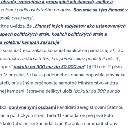
 úhrada, smerujúca k propagácii ich činnosti, cieľov a
 volenej podľa osobitného predpisu.
Rozumie sa tým činnosť v
odľa prvej vety
“.
citne uvádza, že
„
činnosť iných subjektov
ako ustanovených
ech politických strán, koalícií politických strán a
na volebnú kampaň zakazuje
“
.
 konania (resp. zákazu konania) explicitne pamätá aj v § 20
riestupku sa dopustí ten, kto poruší zákaz podľa § 2 ods. 3
“,
tupok “
pokutu od 300 eur do 30 000 eur
“ (§ 20 ods. 2 písm.
ôb. V prípade, že by sa podobného konania dopustila právnicka
ateľ), príslušným orgánom je samotné Ministerstvo vnútra
nej kampani (správne delikty) uloží “
pokutu od 300 eur do
 boli
oprávnenými osobami
kandidáti zaregistrovaní Štátnou
ania politických strán, teda 11 kandidátov pre prvé kolo
hé kolo (občiansky kandidát Ivan Korčok a nominant strany