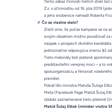
Tento zákaz činnosti tretích strán bo
Z.z. s účinnosťou od 16. júla 2019 (prá
a jeho snúbenice nahradil Roberta Fica
#
Čo sa vlastne stalo?
Zistili sme, že počas kampane sa na so
svojim obsahom možno považovať za ma
naopak v prospech druhého kandidáta (P
jednoznačne odporujúca zneniu §2 ods.
Tieto materiály boli platené spomína
predstaviteľmi verejnej moci – a to vr
spoluorganizáciu a férovosť volebnéh
pravidiel.
Pokiaľ išlo ministra Matúša Šutaja E
Meta (Facebook Page
Matúš Šutaj Eš
období zaznamenané tieto platené (li
Matúš Šutaj Eštok (minister vnútra 