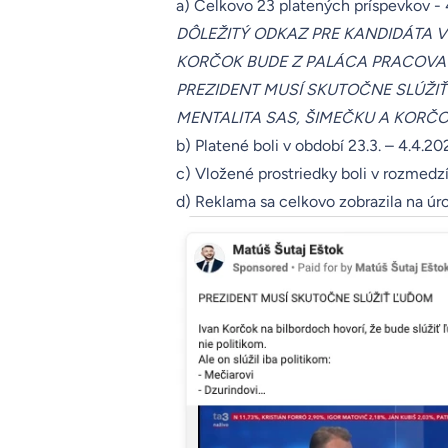
a) Celkovo
23 platených príspevkov
- 
DÔLEŽITÝ ODKAZ PRE KANDIDÁTA 
KORČOK BUDE Z PALÁCA PRACOVAŤ
PREZIDENT MUSÍ SKUTOČNE SLÚŽI
MENTALITA SAS, ŠIMEČKU A KORČ
b) Platené boli v období 23.3. – 4.4.2
c) Vložené prostriedky boli v rozmedz
d) Reklama sa celkovo zobrazila na úro