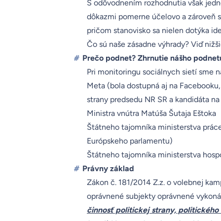
S odôvodnením rozhodnutia však jedn
dôkazmi pomerne účelovo a zároveň s
pričom stanovisko sa nielen dotýka id
Čo sú naše zásadne výhrady? Viď nižši
#
Prečo podnet? Zhrnutie nášho podnet
Pri monitoringu sociálnych sietí sme n
Meta (bola dostupná aj na Facebooku, 
strany predsedu NR SR a kandidáta na 
Ministra vnútra Matúša Šutaja Eštoka
Štátneho tajomníka ministerstva práce
Európskeho parlamentu)
Štátneho tajomníka ministerstva hospo
#
Právny základ
Zákon č. 181/2014 Z.z. o volebnej kam
oprávnené subjekty oprávnené vykoná
činnosť politickej strany, politického 