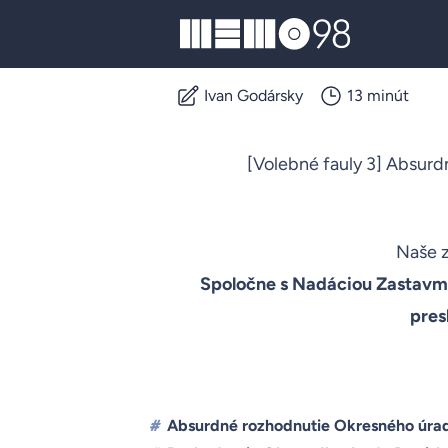
MEMO98
Ivan Godársky
13 minút
[Volebné fauly 3] Absurd
Naše z
Spoločne s Nadáciou Zastavme
pres
#
Absurdné rozhodnutie Okresného úrad